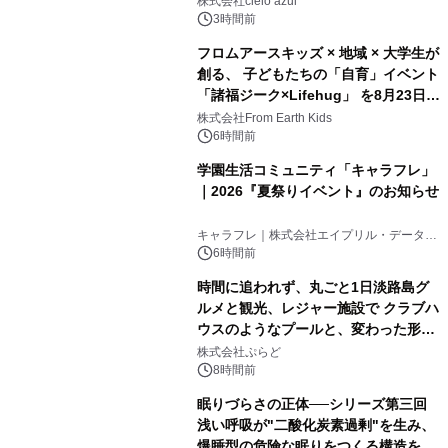
株式会社cielo azul
3時間前
フロムアースキッズ × 地域 × 大学生が
創る、 子どもたちの「自育」イベント
「諸福ジーク×Lifehug」 を8月23日
(日)開催
株式会社From Earth Kids
6時間前
学園生活コミュニティ「キャラフレ」
｜2026『夏祭りイベント』のお知らせ
キャラフレ｜株式会社エイプリル・データ・
デザインズ
6時間前
時間に追われず、丸ごと1日淡路島グ
ルメと観光、レジャー施設で クラブハ
ウスのようなプールと、変わった形の
サウナも 「THE BOXY AWAJI」のお
株式会社ぷらど
得な素泊まり連泊プランで
8時間前
眠りづらさの正体──シリーズ第三回
浅い呼吸が"二酸化炭素過剰"を生み、
爆睡型の危険な眠りをつくる構造を解