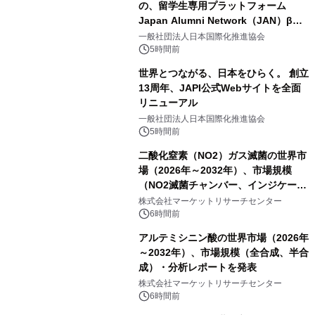
の、留学生専用プラットフォーム
Japan Alumni Network（JAN）β版
をリリース
一般社団法人日本国際化推進協会
5時間前
世界とつながる、日本をひらく。 創立
13周年、JAPI公式Webサイトを全面
リニューアル
一般社団法人日本国際化推進協会
5時間前
二酸化窒素（NO2）ガス滅菌の世界市
場（2026年～2032年）、市場規模
（NO2滅菌チャンバー、インジケータ
ーおよびモニタリングシステム、その
株式会社マーケットリサーチセンター
他）・分析レポートを発表
6時間前
アルテミシニン酸の世界市場（2026年
～2032年）、市場規模（全合成、半合
成）・分析レポートを発表
株式会社マーケットリサーチセンター
6時間前