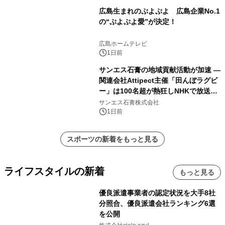
広島生まれのぷよぷよ 広島企業No.1
の“ぷよぷよ愛”が決定！
広島ホームテレビ
1日前
サンエス石膏の地域貢献活動が加速 ―
関連会社Attipect主催「田んぼラグビ
ー」は100名超が熱狂しNHKで放送さ
れました。
サンエス石膏株式会社
1日前
スポーツの新着をもっと見る
ライフスタイルの新着
もっと見る
優良派遣事業者の認定状況を大手8社
分照合、優良派遣会社ランキング6選
を公開