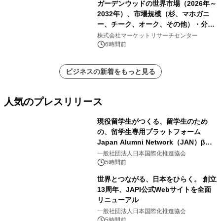
ガーデンウッドの世界市場（2026年～
2032年）、市場規模（杉、マホガニ
ー、チーク、オーク、その他）・分析
レポートを発表
株式会社マーケットリサーチセンター
6時間前
ビジネスの新着をもっと見る
人気のプレスリリース
現役留学生がつくる、留学生のため
の、留学生専用プラットフォーム
Japan Alumni Network（JAN）β版
1
をリリース
一般社団法人日本国際化推進協会
5時間前
世界とつながる、日本をひらく。 創立
13周年、JAPI公式Webサイトを全面
リニューアル
2
一般社団法人日本国際化推進協会
5時間前