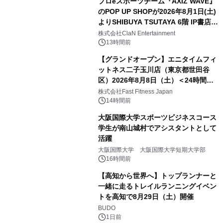
プロeスポーツチーム『AXIZ WAVE』
のPOP UP SHOPが2026年8月1日(土)
よりSHIBUYA TSUTAYA 6階 IP書店で
開催決定！！
株式会社ClaN Entertainment
13時間前
【グランドオープン】エニタイムフィ
ットネス二子玉川店（東京都世田谷
区）2026年8月8日（土）＜24時間年
中無休のフィットネスジム＞
株式会社Fast Fitness Japan
14時間前
大阪国際大学スポーツビジネスコース
学生が南山城村でアシスタントとして
活躍
大阪国際大学 大阪国際大学短期大学部
16時間前
【高知から世界へ】トップランナーと
一緒に走るトレイルランニングイベン
トを高知で8月29日（土）開催
BUDO
1日前