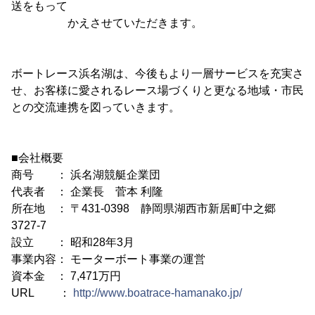
送をもって
かえさせていただきます。
ボートレース浜名湖は、今後もより一層サービスを充実さ
せ、お客様に愛されるレース場づくりと更なる地域・市民
との交流連携を図っていきます。
■会社概要
商号 ： 浜名湖競艇企業団
代表者 ： 企業長 菅本 利隆
所在地 ： 〒431-0398 静岡県湖西市新居町中之郷
3727-7
設立 ： 昭和28年3月
事業内容： モーターボート事業の運営
資本金 ： 7,471万円
URL ：
http://www.boatrace-hamanako.jp/