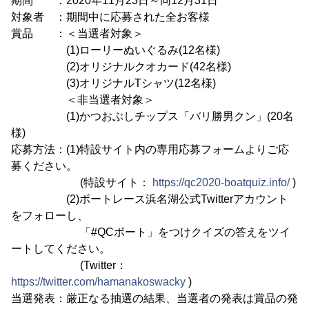
期間 ：2020年11月23日～同12月31日
対象者 ：期間中に応募された全お客様
賞品 ：＜当選者対象＞
(1)ローリーぬいぐるみ(12名様)
(2)オリジナルクオカード(42名様)
(3)オリジナルTシャツ(12名様)
＜非当選者対象＞
(1)かつおぶしチップス「バリ勝男クン」(20名
様)
応募方法：(1)特設サイト内の専用応募フォームよりご応
募ください。
(特設サイト：
https://qc2020-boatquiz.info/
)
(2)ボートレース浜名湖公式Twitterアカウント
をフォローし、
「#QCボート」をつけクイズの答えをツイ
ートしてください。
(Twitter：
https://twitter.com/hamanakoswacky
)
当選発表：厳正なる抽選の結果、当選者の発表は賞品の発