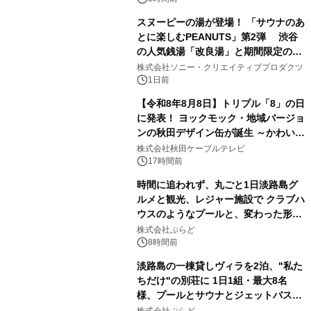
スヌーピーの湯が登場！ 「サウナのあ
とに楽しむPEANUTS」第2弾 渋谷
の人気銭湯「改良湯」と期間限定のコ
3
ラボレーション サウナイキタイコラ
株式会社ソニー・クリエイティブプロダクツ
ボグッズも発売決定！
1日前
【令和8年8月8日】トリプル「8」の日
に発表！ ヨックモック・地域バージョ
ンの秋田デザイン缶が誕生 ～かわいい
4
秋田犬の子犬と秋田の四季と名所を巡
株式会社秋田ケーブルテレビ
るパッケージ～ 9月1日(火)秋田県内で
17時間前
販売開始
時間に追われず、丸ごと1日淡路島グ
ルメと観光、レジャー施設で クラブハ
ウスのようなプールと、変わった形の
5
サウナも 「THE BOXY AWAJI」のお
株式会社ぷらど
得な素泊まり連泊プランで
8時間前
淡路島の一棟貸しヴィラを2泊、"私た
ちだけ"の別荘に 1日1組・最大8名
様、プールとサウナとジェットバス付
6
きで Villa Mon Temps AWAJIの連泊
株式会社ぷらど