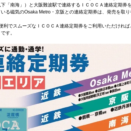
以下「南海」）と大阪難波駅で連絡するＩＣＯＣＡ連絡定期券
る磁気のOsaka Metro・京阪との連絡定期券は、発売を取
。
便利でスムーズなＩＣＯＣＡ連絡定期券をご利用いただければ
です。