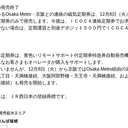
の発売終了
aka Metro・京阪との連絡の磁気定期券は、12月8日
定期券のみで発売します。今後は、ＩＣＯＣＡ連絡定期券でお
でない場合は、定期運賃と別途デポジット５００円でＩＣＯＣ
期券は、黄色いリモートサポート付定期券特急券自動発売機
れなお客さまもオペレータが購入をサポートします。
せんが、12月8日（火）から京阪ではOsaka Metro経由
九丁目・天満橋接続、大阪阿部野橋・天王寺・天満橋接続、お
橋接続）も発売を開始します。
」は、ＪＲ西日本の登録商標です。