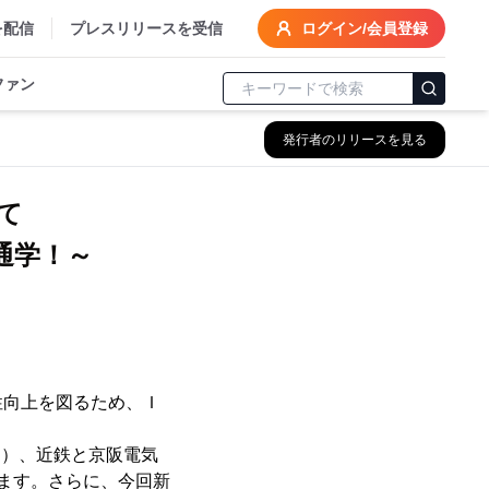
を配信
プレスリリースを受信
ログイン/会員登録
ファン
発行者のリリースを見る
て
通学！～
向上を図るため、Ｉ
o」）、近鉄と京阪電気
ます。さらに、今回新