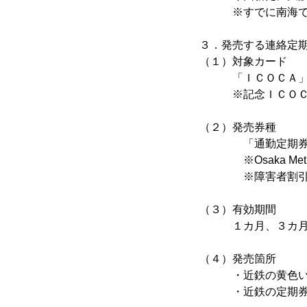
※すでに南海では
３．発売する連絡定
（１）対象カード
「ＩＣＯＣＡ」お
※記念ＩＣＯＣＡ（
（２）発売券種
「通勤定期券」
※Osaka Met
※障害者割引定期
（３）有効期間
１カ月、３カ月
（４）発売箇所
・近鉄の黄色いリモ
・近鉄の定期券