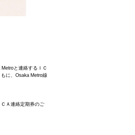
etroと連絡するＩＣ
saka Metro線
ＣＡ連絡定期券のご
。