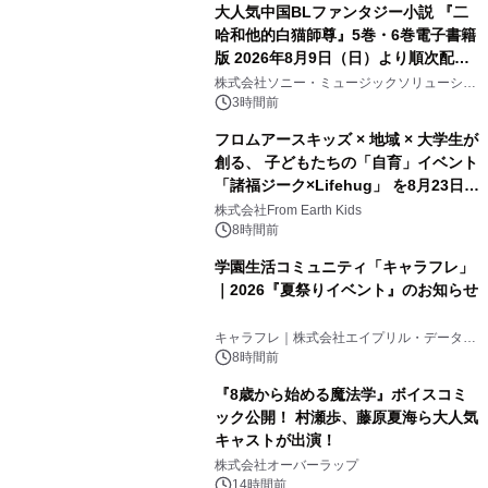
大人気中国BLファンタジー小説 『二
哈和他的白猫師尊』5巻・6巻電子書籍
版 2026年8月9日（日）より順次配信
開始
株式会社ソニー・ミュージックソリューショ
ンズ
3時間前
フロムアースキッズ × 地域 × 大学生が
創る、 子どもたちの「自育」イベント
「諸福ジーク×Lifehug」 を8月23日
(日)開催
株式会社From Earth Kids
8時間前
学園生活コミュニティ「キャラフレ」
｜2026『夏祭りイベント』のお知らせ
キャラフレ｜株式会社エイプリル・データ・
デザインズ
8時間前
『8歳から始める魔法学』ボイスコミ
ック公開！ 村瀬歩、藤原夏海ら大人気
キャストが出演！
株式会社オーバーラップ
14時間前