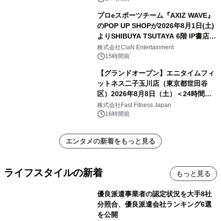
プロeスポーツチーム『AXIZ WAVE』
のPOP UP SHOPが2026年8月1日(土)
よりSHIBUYA TSUTAYA 6階 IP書店で
開催決定！！
株式会社ClaN Entertainment
15時間前
【グランドオープン】エニタイムフィ
ットネス二子玉川店（東京都世田谷
区）2026年8月8日（土）＜24時間年
中無休のフィットネスジム＞
株式会社Fast Fitness Japan
16時間前
エンタメの新着をもっと見る
ライフスタイルの新着
もっと見る
優良派遣事業者の認定状況を大手8社
分照合、優良派遣会社ランキング6選
を公開