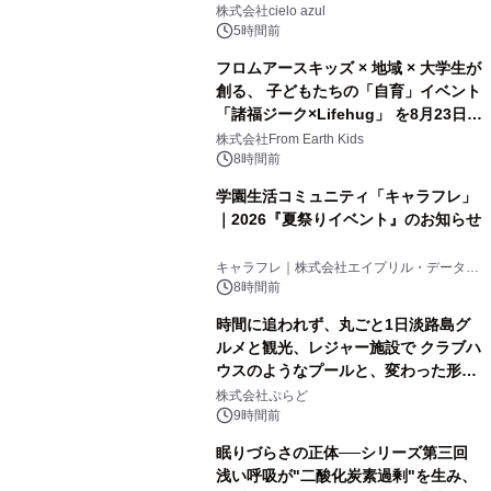
株式会社cielo azul
5時間前
フロムアースキッズ × 地域 × 大学生が
創る、 子どもたちの「自育」イベント
「諸福ジーク×Lifehug」 を8月23日
(日)開催
株式会社From Earth Kids
8時間前
学園生活コミュニティ「キャラフレ」
｜2026『夏祭りイベント』のお知らせ
キャラフレ｜株式会社エイプリル・データ・
デザインズ
8時間前
時間に追われず、丸ごと1日淡路島グ
ルメと観光、レジャー施設で クラブハ
ウスのようなプールと、変わった形の
サウナも 「THE BOXY AWAJI」のお
株式会社ぷらど
得な素泊まり連泊プランで
9時間前
眠りづらさの正体──シリーズ第三回
浅い呼吸が"二酸化炭素過剰"を生み、