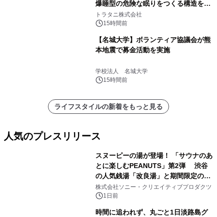
爆睡型の危険な眠りをつくる構造を解
説
トラタニ株式会社
15時間前
【名城大学】ボランティア協議会が熊
本地震で募金活動を実施
学校法人 名城大学
15時間前
ライフスタイルの新着をもっと見る
人気のプレスリリース
スヌーピーの湯が登場！ 「サウナのあ
とに楽しむPEANUTS」第2弾 渋谷
の人気銭湯「改良湯」と期間限定のコ
1
ラボレーション サウナイキタイコラ
株式会社ソニー・クリエイティブプロダクツ
ボグッズも発売決定！
1日前
時間に追われず、丸ごと1日淡路島グ