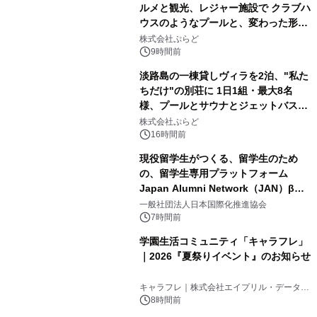
ルメと観光、レジャー施設で クラブハ
ウスのようなプールと、変わった形の
2
サウナも 「THE BOXY AWAJI」のお
株式会社ぷらど
得な素泊まり連泊プランで
9時間前
淡路島の一棟貸しヴィラを2泊、"私た
ちだけ"の別荘に 1日1組・最大8名
様、プールとサウナとジェットバス付
3
きで Villa Mon Temps AWAJIの連泊
株式会社ぷらど
素泊りプラン
16時間前
現役留学生がつくる、留学生のため
の、留学生専用プラットフォーム
Japan Alumni Network（JAN）β版
4
をリリース
一般社団法人日本国際化推進協会
7時間前
学園生活コミュニティ「キャラフレ」
｜2026『夏祭りイベント』のお知らせ
5
キャラフレ｜株式会社エイプリル・データ・
デザインズ
8時間前