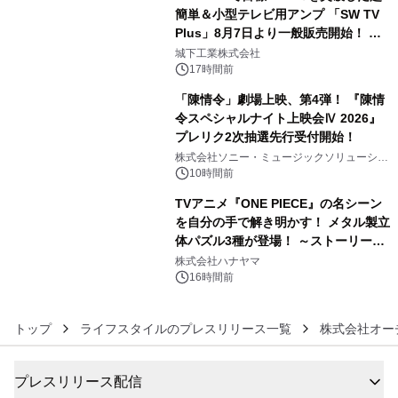
簡単＆小型テレビ用アンプ 「SW TV
Plus」8月7日より一般販売開始！ ケ
4
ーブル1本つなぐだけ、テレビの音が
城下工業株式会社
ぐっと豊かに
17時間前
「陳情令」劇場上映、第4弾！ 『陳情
令スペシャルナイト上映会Ⅳ 2026』
プレリク2次抽選先行受付開始！
5
株式会社ソニー・ミュージックソリューショ
ンズ
10時間前
TVアニメ『ONE PIECE』の名シーン
を自分の手で解き明かす！ メタル製立
体パズル3種が登場！ ～ストーリーと
6
ギミックが融合した 大人の体験型パズ
株式会社ハナヤマ
ルが8月7日(金)12時より先行予約受付
16時間前
開始～
トップ
ライフスタイルのプレスリリース一覧
株式会社オー
プレスリリース配信