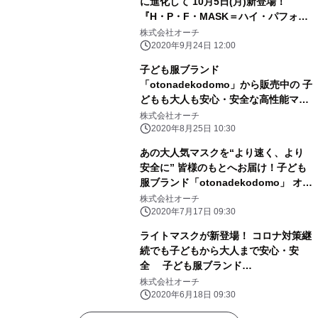
に進化して 10月5日(月)新登場！
『H・P・F・MASK＝ハイ・パフォー
マンス・フェイス・マスク』 ～ふわり
株式会社オーチ
とフィットで「あなたを守る」高性能
2020年9月24日 12:00
マスク～
子ども服ブランド
「otonadekodomo」から販売中の 子
どもも大人も安心・安全な高性能マス
ク 売り上げ枚数合計15万枚を突
株式会社オーチ
破！
2020年8月25日 10:30
あの大人気マスクを“より速く、より
安全に” 皆様のもとへお届け！子ども
服ブランド「otonadekodomo」 オフ
ィス・倉庫がリニューアル!！
株式会社オーチ
2020年7月17日 09:30
ライトマスクが新登場！ コロナ対策継
続でも子どもから大人まで安心・安
全 子ども服ブランド
「otonadekodomo」のマスクが 機能
株式会社オーチ
はそのままに より薄くなって バージ
2020年6月18日 09:30
ョンアップ