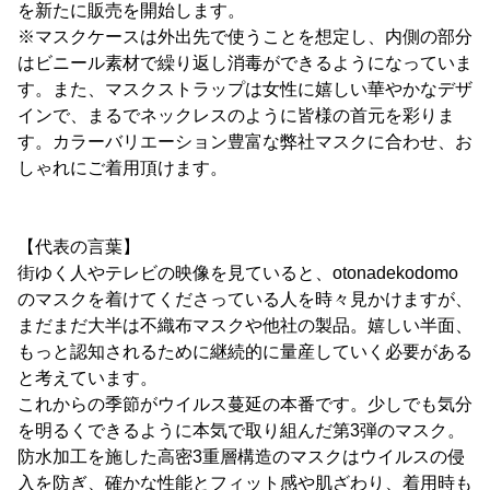
を新たに販売を開始します。
※マスクケースは外出先で使うことを想定し、内側の部分
はビニール素材で繰り返し消毒ができるようになっていま
す。また、マスクストラップは女性に嬉しい華やかなデザ
インで、まるでネックレスのように皆様の首元を彩りま
す。カラーバリエーション豊富な弊社マスクに合わせ、お
しゃれにご着用頂けます。
【代表の言葉】
街ゆく人やテレビの映像を見ていると、otonadekodomo
のマスクを着けてくださっている人を時々見かけますが、
まだまだ大半は不織布マスクや他社の製品。嬉しい半面、
もっと認知されるために継続的に量産していく必要がある
と考えています。
これからの季節がウイルス蔓延の本番です。少しでも気分
を明るくできるように本気で取り組んだ第3弾のマスク。
防水加工を施した高密3重層構造のマスクはウイルスの侵
入を防ぎ、確かな性能とフィット感や肌ざわり、着用時も