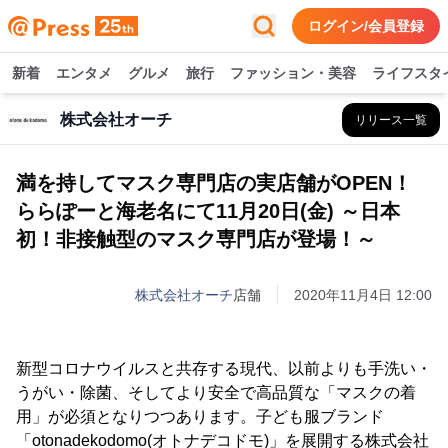
ログイン/会員登録
新着
エンタメ
グルメ
旅行
ファッション・美容
ライフスタ
株式会社オーチ
リリース一覧
満を持してマスク専門店の実店舗がOPEN！
ららぽーと海老名にて11月20日(金) ～日本
初！非接触型のマスク専門店が登場！～
株式会社オーチ
店舗
2020年11月4日 12:00
新型コロナウイルスと共存する現代、以前よりも手洗い・
うがい・除菌、そしてより安全で高品質な「マスクの着
用」が必須となりつつあります。子ども服ブランド
「otonadekodomo(オトナデコドモ)」を展開する株式会社