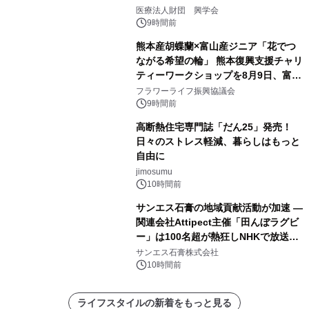
療計画」をテーマに専門監修
医療法人財団 興学会
9時間前
熊本産胡蝶蘭×富山産ジニア「花でつ
ながる希望の輪」 熊本復興支援チャリ
ティーワークショップを8月9日、富
山・射水で開催
フラワーライフ振興協議会
9時間前
高断熱住宅専門誌「だん25」発売！
日々のストレス軽減、暮らしはもっと
自由に
jimosumu
10時間前
サンエス石膏の地域貢献活動が加速 ―
関連会社Attipect主催「田んぼラグビ
ー」は100名超が熱狂しNHKで放送さ
れました。
サンエス石膏株式会社
10時間前
ライフスタイルの新着をもっと見る