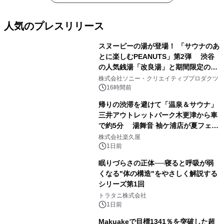
人気のプレスリリース
スヌーピーの湯が登場！ 「サウナのあ
とに楽しむPEANUTS」第2弾 渋谷
の人気銭湯「改良湯」と期間限定のコ
1
ラボレーション サウナイキタイコラ
株式会社ソニー・クリエイティブプロダクツ
ボグッズも発売決定！
16時間前
帰りの渋滞を避けて「温泉＆サウナ」
三井アウトレットパーク木更津から車
で約5分 湯舞音 袖ケ浦店が夏フェア
2
メニューを提供
株式会社楽久屋
1日前
眠りづらさの正体──寝ると呼吸が弱
くなる"体の構造"をやさしく解説する
シリーズ第1回
3
トラタニ株式会社
1日前
Makuakeで目標1341％を突破した超