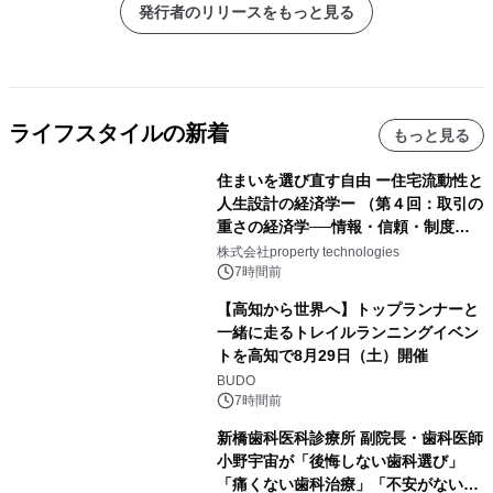
発行者のリリースをもっと見る
ライフスタイルの新着
もっと見る
住まいを選び直す自由 ー住宅流動性と
人生設計の経済学ー （第４回：取引の
重さの経済学──情報・信頼・制度を
PropTechはどう組み替えるか）｜
株式会社property technologies
PropTech-Lab
7時間前
【高知から世界へ】トップランナーと
一緒に走るトレイルランニングイベン
トを高知で8月29日（土）開催
BUDO
7時間前
新橋歯科医科診療所 副院長・歯科医師
小野宇宙が「後悔しない歯科選び」
「痛くない歯科治療」「不安がない治