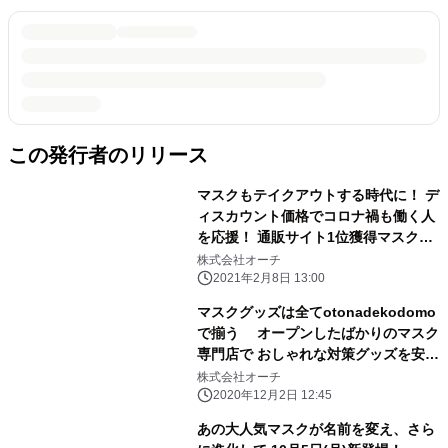
この発行者のリリース
マスクもテイクアウトする時代に！ デ
ィスカウント価格でコロナ禍も働く人
を応援！ 通販サイト1位獲得マスクで
2021年も健康に乗り切ろう！
株式会社オーチ
2021年2月8日 13:00
マスクグッズは全てotonadekodomo
で揃う オープンしたばかりのマスク
専門店で おしゃれな対策グッズを安全
にお買い物！
株式会社オーチ
2020年12月2日 12:45
あの大人気マスクが名前を変え、さら