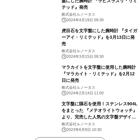
盤にした腕時計 『ラピスラズリ・リミ
テッド』発売
株式会社ルノータス
2024年4月19日 09:30
虎目石を文字盤にした腕時計 『タイガ
ーアイ・リミテッド』を3月13日に発
売
株式会社ルノータス
2024年3月15日 09:30
マラカイトを文字盤に使用した腕時計
『マラカイト・リミテッド』を2月12
日に発売
株式会社ルノータス
2024年2月14日 11:00
文字盤に隕石を使用！ステンレス904L
をまとった 『メテオライトウォッチ』
より、完売した人気の文字盤デザイン
を 個数限定で6月9日(金)から再販開
株式会社ルノータス
始！
2023年6月9日 10:30