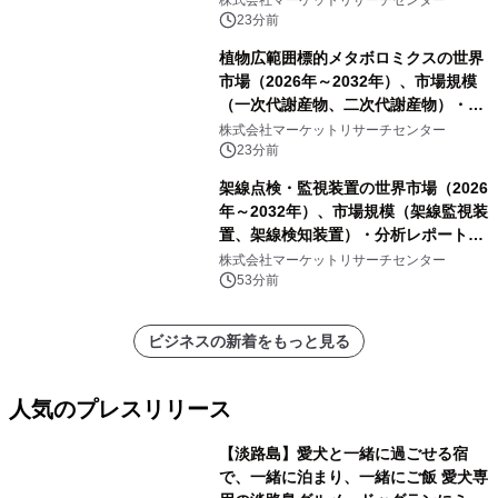
イプ、粘着タイプ）・分析レポートを
23分前
発表
植物広範囲標的メタボロミクスの世界
市場（2026年～2032年）、市場規模
（一次代謝産物、二次代謝産物）・分
析レポートを発表
株式会社マーケットリサーチセンター
23分前
架線点検・監視装置の世界市場（2026
年～2032年）、市場規模（架線監視装
置、架線検知装置）・分析レポートを
発表
株式会社マーケットリサーチセンター
53分前
ビジネスの新着をもっと見る
人気のプレスリリース
【淡路島】愛犬と一緒に過ごせる宿
で、一緒に泊まり、一緒にご飯 愛犬専