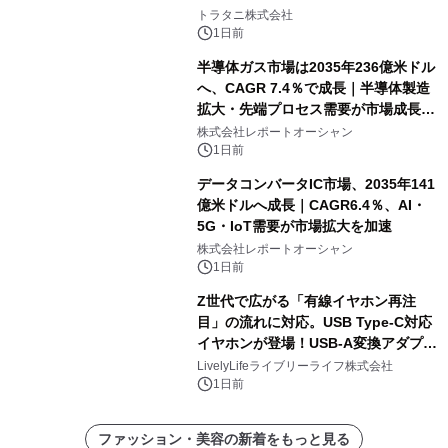
説
トラタニ株式会社
1日前
半導体ガス市場は2035年236億米ドル
へ、CAGR 7.4％で成長｜半導体製造
拡大・先端プロセス需要が市場成長を
加速
株式会社レポートオーシャン
1日前
データコンバータIC市場、2035年141
億米ドルへ成長｜CAGR6.4％、AI・
5G・IoT需要が市場拡大を加速
株式会社レポートオーシャン
1日前
Z世代で広がる「有線イヤホン再注
目」の流れに対応。USB Type-C対応
イヤホンが登場！USB-A変換アダプタ
ー付きでスマホからパソコンまで幅広
LivelyLifeライブリーライフ株式会社
く活用可能
1日前
ファッション・美容の新着をもっと見る