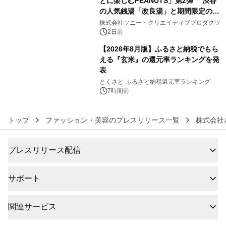
とに楽しむPEANUTS」第2弾 渋谷
の人気銭湯「改良湯」と期間限定のコ
5
ラボレーション サウナイキタイコラ
株式会社ソニー・クリエイティブプロダクツ
ボグッズも発売決定！
2日前
【2026年8月版】ふるさと納税でもら
える『玄米』の還元率ランキングを発
表
6
とくさと-ふるさと納税還元率ランキング-
7時間前
トップ
ファッション・美容のプレスリリース一覧
株式会社
プレスリリース配信
サポート
関連サービス