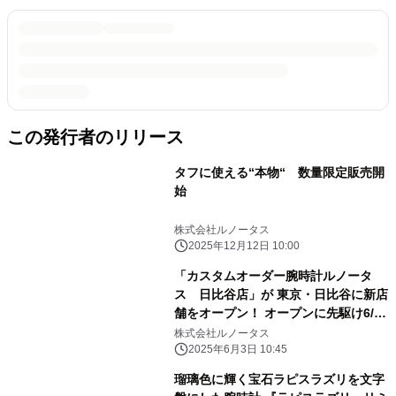
この発行者のリリース
タフに使える“本物“ 数量限定販売開
始
株式会社ルノータス
2025年12月12日 10:00
「カスタムオーダー腕時計ルノータ
ス 日比谷店」が 東京・日比谷に新店
舗をオープン！ オープンに先駆け6/6
にメディア内覧会を開催
株式会社ルノータス
2025年6月3日 10:45
瑠璃色に輝く宝石ラピスラズリを文字