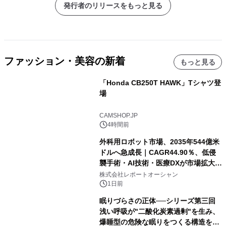
発行者のリリースをもっと見る
ファッション・美容の新着
もっと見る
「Honda CB250T HAWK」Tシャツ登
場
CAMSHOP.JP
4時間前
外科用ロボット市場、2035年544億米
ドルへ急成長｜CAGR44.90％、低侵
襲手術・AI技術・医療DXが市場拡大を
牽引
株式会社レポートオーシャン
1日前
眠りづらさの正体──シリーズ第三回
浅い呼吸が"二酸化炭素過剰"を生み、
爆睡型の危険な眠りをつくる構造を解