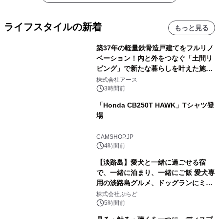
ライフスタイルの新着
もっと見る
築37年の軽量鉄骨造戸建てをフルリノ
ベーション！内と外をつなぐ「土間リ
ビング」で新たな暮らしを叶えた施工
事例を株式会社アースが公開
株式会社アース
3時間前
「Honda CB250T HAWK」Tシャツ登
場
CAMSHOP.JP
4時間前
【淡路島】愛犬と一緒に過ごせる宿
で、一緒に泊まり、一緒にご飯 愛犬専
用の淡路島グルメ、ドッグランにミニ
プール グランピングとトレーラーハウ
株式会社ぷらど
スの2施設で
5時間前