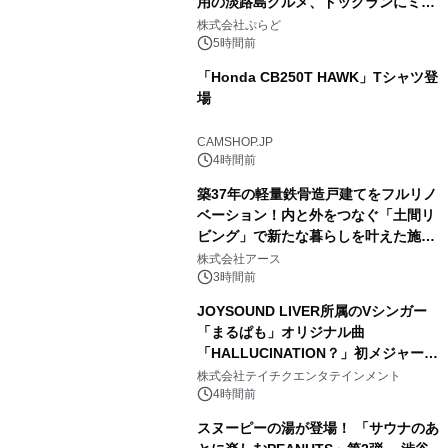
用の淡路島グルメ、ドッグランにミニ
1
プール グランピングとトレーラーハウ
株式会社ぷらど
スの2施設で
5時間前
「Honda CB250T HAWK」Tシャツ登
場
2
CAMSHOP.JP
4時間前
築37年の軽量鉄骨造戸建てをフルリノ
ベーション！内と外をつなぐ「土間リ
ビング」で新たな暮らしを叶えた施工
3
事例を株式会社アースが公開
株式会社アース
3時間前
JOYSOUND LIVER所属のVシンガー
「まるぱも」オリジナル曲
「HALLUCINATION？」初メジャー配
4
信リリース決定！
株式会社テイチクエンタテインメント
4時間前
スヌーピーの湯が登場！ 「サウナのあ