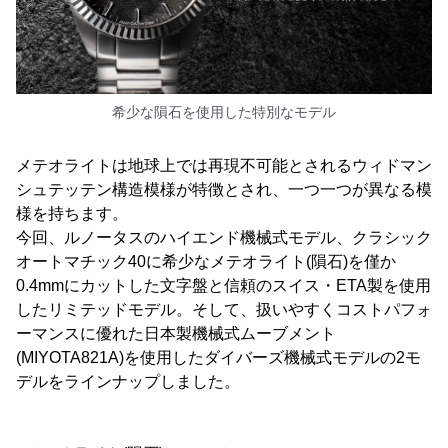
希少な隕石を使用した特別なモデル
メテオライトは地球上では再現不可能とされるウィドマン
シュテッテン構造模様が特徴とされ、一つ一つが異なる模
様を持ちます。
今回、ルノータスのハイエンド機械式モデル、クラシック
オートマチック40に希少なメテオライト(隕石)を僅か
0.4mmにカットした文字盤と信頼のスイス・ETA製を使用
したリミテッドモデル。そして、扱いやすくコストパフォ
ーマンスに優れた日本製機械式ムーブメント
(MIYOTA821A)を使用したダイバーズ機械式モデルの2モ
デルをラインナップしました。