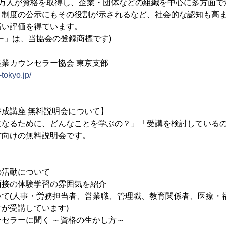
7万人が資格を取得し、企業・団体などの組織を中心に多方面で
ク制度の公示にもその役割が示されるなど、社会的な認知も高
高い評価を得ています。
ー」は、当協会の登録商標です)
業カウンセラー協会 東京支部
tokyo.jp/
成講座 無料説明会について】
になるために、どんなことを学ぶの？」「受講を検討している
方向けの無料説明会です。
の活動について
面接の体験学習の雰囲気を紹介
いて(人事・労務担当者、営業職、管理職、教育関係者、医療・
が受講しています)
セラーに聞く ～資格の生かし方～