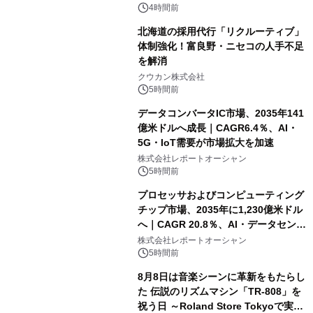
速
4時間前
北海道の採用代行「リクルーティブ」
体制強化！富良野・ニセコの人手不足
を解消
クウカン株式会社
5時間前
データコンバータIC市場、2035年141
億米ドルへ成長｜CAGR6.4％、AI・
5G・IoT需要が市場拡大を加速
株式会社レポートオーシャン
5時間前
プロセッサおよびコンピューティング
チップ市場、2035年に1,230億米ドル
へ｜CAGR 20.8％、AI・データセンタ
ー需要が成長を牽引
株式会社レポートオーシャン
5時間前
8月8日は音楽シーンに革新をもたらし
た 伝説のリズムマシン「TR-808」を
祝う日 ～Roland Store Tokyoで実機