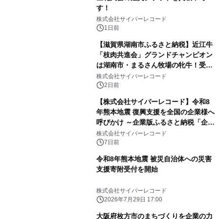
す！
株式会社サイバーレコード
1日前
【滋賀県湖南市ふるさと納税】近江牛
「枝肉共進会」グランドチャンピオン
は湖南市・まるさん牧場の牝牛！受賞
を記念して、湖南市の近江牛返礼品を
株式会社サイバーレコード
ご紹介
2日前
【株式会社サイバーレコード】令和8
年熊本地震 復興支援を全国の企業様へ
呼びかけ ～企業版ふるさと納税「企ふ
るオンライン」で寄附受付中～
株式会社サイバーレコード
7日前
令和8年熊本地震 被災自治体への災害
支援寄附受付を開始
株式会社サイバーレコード
2026年7月29日 17:00
大阪府枚方市のまちづくりを企業の力