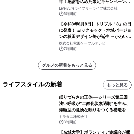
年！感謝を込めた限定キャンペーンを
8月10日より開催
LivelyLifeライブリーライフ株式会社
6時間前
【令和8年8月8日】トリプル「8」の日
に発表！ ヨックモック・地域バージョ
ンの秋田デザイン缶が誕生 ～かわいい
秋田犬の子犬と秋田の四季と名所を巡
株式会社秋田ケーブルテレビ
るパッケージ～ 9月1日(火)秋田県内で
7時間前
販売開始
グルメの新着をもっと見る
ライフスタイルの新着
もっと見る
眠りづらさの正体──シリーズ第三回
浅い呼吸が"二酸化炭素過剰"を生み、
爆睡型の危険な眠りをつくる構造を解
説
トラタニ株式会社
3時間前
【名城大学】ボランティア協議会が熊