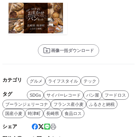
画像一括ダウンロード
カテゴリ
グルメ
ライフスタイル
テック
タグ
SDGs
サイバーレコード
パン屋
フードロス
ブーランジェリーコナ
フランス産小麦
ふるさと納税
国産小麦
時津町
長崎県
食品ロス
シェア