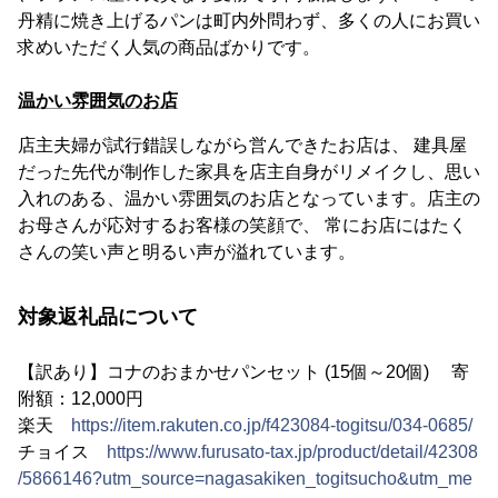
丹精に焼き上げるパンは町内外問わず、多くの人にお買い
求めいただく人気の商品ばかりです。
温かい雰囲気のお店
店主夫婦が試行錯誤しながら営んできたお店は、 建具屋
だった先代が制作した家具を店主自身がリメイクし、思い
入れのある、温かい雰囲気のお店となっています。店主の
お母さんが応対するお客様の笑顔で、 常にお店にはたく
さんの笑い声と明るい声が溢れています。
対象返礼品について
【訳あり】コナのおまかせパンセット (15個～20個) 寄
附額：12,000円
楽天
https://item.rakuten.co.jp/f423084-togitsu/034-0685/
チョイス
https://www.furusato-tax.jp/product/detail/42308
/5866146?utm_source=nagasakiken_togitsucho&utm_me