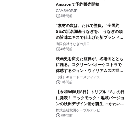
Amazonで予約販売開始
3
CAMSHOP.JP
4時間前
“素材の次は、たれで勝負。”全国約
5％の浜名湖産うなぎを、 うなぎの頭
の旨味エキスで仕上げた新ブランド
4
「井口の誉」誕生
有限会社うなぎの井口
4時間前
映画史を変えた旋律が、名場面ととも
に甦る。スクリーン×オーケストラで
体感するジョン・ウィリアムズの世
5
界。ジョン・ウィリアムズ：シネマ・
（株）キョードーメディアス
スペクタキュラー・コンサート 開催決
5時間前
定！
【令和8年8月8日】トリプル「8」の日
に発表！ ヨックモック・地域バージョ
ンの秋田デザイン缶が誕生 ～かわいい
6
秋田犬の子犬と秋田の四季と名所を巡
株式会社秋田ケーブルテレビ
るパッケージ～ 9月1日(火)秋田県内で
7時間前
販売開始