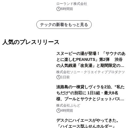
を展示しての 記念キャンペーンを開
ローランド株式会社
催 英国ラジオ「NTS」の 特別プログ
6時間前
ラムや、「TR-808」を愛する伝説的
アーティストを フィーチャーしたアニ
テックの新着をもっと見る
メーションを公開～
人気のプレスリリース
スヌーピーの湯が登場！ 「サウナのあ
とに楽しむPEANUTS」第2弾 渋谷
の人気銭湯「改良湯」と期間限定のコ
1
ラボレーション サウナイキタイコラ
株式会社ソニー・クリエイティブプロダクツ
ボグッズも発売決定！
1日前
淡路島の一棟貸しヴィラを2泊、"私た
ちだけ"の別荘に 1日1組・最大8名
様、プールとサウナとジェットバス付
2
きで Villa Mon Temps AWAJIの連泊
株式会社ぷらど
素泊りプラン
4時間前
デスクにハイエースがやってきた。
「ハイエース型ふせんホルダー」