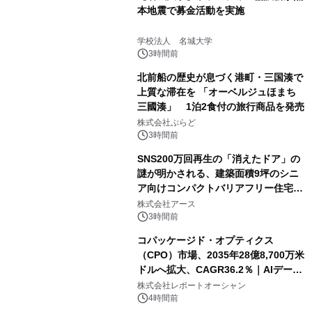
本地震で募金活動を実施
学校法人 名城大学
3時間前
北前船の歴史が息づく港町・三国湊で
上質な滞在を 「オーベルジュほまち
三國湊」 1泊2食付の旅行商品を発売
株式会社ぷらど
3時間前
SNS200万回再生の「消えたドア」の
謎が明かされる、建築面積9坪のシニ
ア向けコンパクトバリアフリー住宅が
誕生
株式会社アース
3時間前
コパッケージド・オプティクス
（CPO）市場、2035年28億8,700万米
ドルへ拡大、CAGR36.2％｜AIデータ
センター・高速光通信需要が成長を加
株式会社レポートオーシャン
速
4時間前