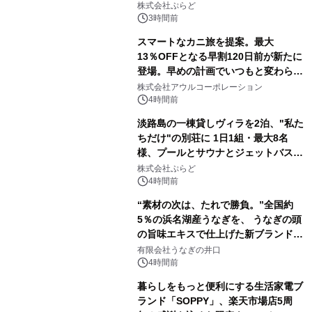
株式会社ぷらど
3時間前
スマートなカニ旅を提案。最大
13％OFFとなる早割120日前が新たに
登場。早めの計画でいつもと変わらぬ
大人の冬旅を。ー夕日ヶ浦温泉「佳松
株式会社アウルコーポレーション
苑 別邸ふうか」ー
4時間前
淡路島の一棟貸しヴィラを2泊、"私た
ちだけ"の別荘に 1日1組・最大8名
様、プールとサウナとジェットバス付
きで Villa Mon Temps AWAJIの連泊
株式会社ぷらど
素泊りプラン
4時間前
“素材の次は、たれで勝負。”全国約
5％の浜名湖産うなぎを、 うなぎの頭
の旨味エキスで仕上げた新ブランド
「井口の誉」誕生
有限会社うなぎの井口
4時間前
暮らしをもっと便利にする生活家電ブ
ランド「SOPPY」、楽天市場店5周