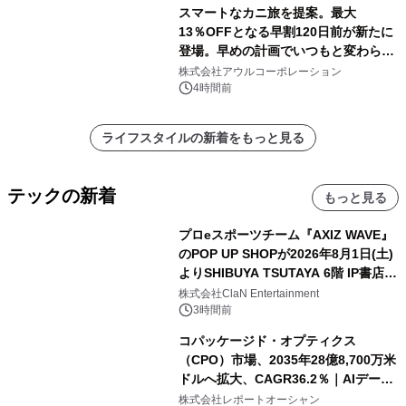
スマートなカニ旅を提案。最大
13％OFFとなる早割120日前が新たに
登場。早めの計画でいつもと変わらぬ
大人の冬旅を。ー夕日ヶ浦温泉「佳松
株式会社アウルコーポレーション
苑 別邸ふうか」ー
4時間前
ライフスタイルの新着をもっと見る
テックの新着
もっと見る
プロeスポーツチーム『AXIZ WAVE』
のPOP UP SHOPが2026年8月1日(土)
よりSHIBUYA TSUTAYA 6階 IP書店で
開催決定！！
株式会社ClaN Entertainment
3時間前
コパッケージド・オプティクス
（CPO）市場、2035年28億8,700万米
ドルへ拡大、CAGR36.2％｜AIデータ
センター・高速光通信需要が成長を加
株式会社レポートオーシャン