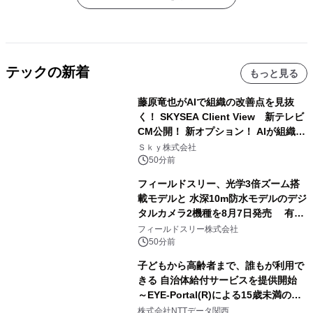
テックの新着
もっと見る
藤原竜也がAIで組織の改善点を見抜
く！ SKYSEA Client View 新テレビ
CM公開！ 新オプション！ AIが組織の
業務実態を分析し労務改善を支援。 藤
Ｓｋｙ株式会社
原竜也メイキング動画公開 「もしAIが
50分前
自分を分析したら、すぐ休めと言われ
フィールドスリー、光学3倍ズーム搭
る自信がある」「昨年の夏はカブトム
載モデルと 水深10m防水モデルのデジ
シを捕まえたり、虫と戦ったり…」
タルカメラ2機種を8月7日発売 有効
約1300万画素、用途別に選べるコンデ
フィールドスリー株式会社
ジ新登場
50分前
子どもから高齢者まで、誰もが利用で
きる 自治体給付サービスを提供開始
～EYE-Portal(R)による15歳未満の本
人認証と デジタルデバイド対策で実現
株式会社NTTデータ関西