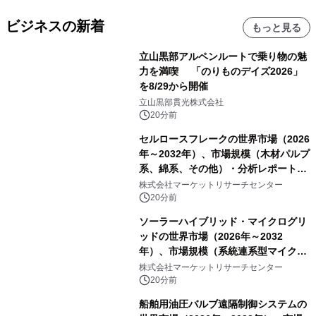
ビジネスの新着
もっと見る
立山黒部アルペンルートで乗り物の魅
力を満喫 「のりものデイズ2026」
を8/29から開催
立山黒部貫光株式会社
20分前
セルロースフレークの世界市場（2026
年～2032年）、市場規模（木材パルプ
系、綿系、その他）・分析レポートを
発表
株式会社マーケットリサーチセンター
20分前
ソーラーハイブリッド・マイクログリ
ッドの世界市場（2026年～2032
年）、市場規模（系統連系型マイクロ
グリッド、独立型マイクログリッ
株式会社マーケットリサーチセンター
ド）・分析レポートを発表
20分前
船舶用油圧バルブ遠隔制御システムの