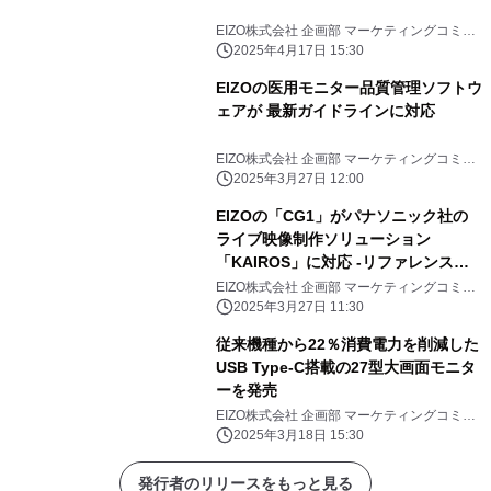
EIZO株式会社 企画部 マーケティングコミュ
ニケーション課
2025年4月17日 15:30
EIZOの医用モニター品質管理ソフトウ
ェアが 最新ガイドラインに対応
EIZO株式会社 企画部 マーケティングコミュ
ニケーション課
2025年3月27日 12:00
EIZOの「CG1」がパナソニック社の
ライブ映像制作ソリューション
「KAIROS」に対応 -リファレンスモ
ニターとしては世界初-
EIZO株式会社 企画部 マーケティングコミュ
ニケーション課
2025年3月27日 11:30
従来機種から22％消費電力を削減した
USB Type-C搭載の27型大画面モニタ
ーを発売
EIZO株式会社 企画部 マーケティングコミュ
ニケーション課
2025年3月18日 15:30
発行者のリリースをもっと見る