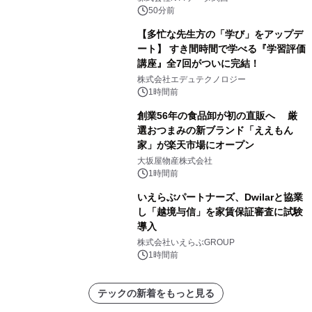
～
50分前
【多忙な先生方の「学び」をアップデ
ート】 すき間時間で学べる『学習評価
講座』全7回がついに完結！
株式会社エデュテクノロジー
1時間前
創業56年の食品卸が初の直販へ 厳
選おつまみの新ブランド「ええもん
家」が楽天市場にオープン
大坂屋物産株式会社
1時間前
いえらぶパートナーズ、Dwilarと協業
し「越境与信」を家賃保証審査に試験
導入
株式会社いえらぶGROUP
1時間前
テックの新着をもっと見る