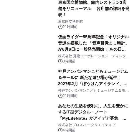
東京国立博物館、館内レストラン3店
舗をリニューアル 各店舗の詳細を発
表！
1
東京国立博物館
21時間前
仮面ライダー55周年記念！オリジナル
音源を搭載した 「音声目覚まし時計」
が8月6日に一般発売開始！ あの日の
2
大興奮が今甦る
株式会社 秀建コーポレーション ディレクト
アートギャラリー
3時間前
神戸アンパンマンこどもミュージアム
＆モールに 新たな遊び場が誕生！
2027年2月「ぼうけんアイランド」が
3
オープン
神戸アンパンマンこどもミュージアム＆モー
ル
21時間前
あなたの生活を便利に、人生を豊かに
するIT型デジタル・ノート
『MyLifeNote』がアイデア募集 優
4
秀賞100名に1年間無償試用
株式会社プロスパー クリエイティブ
4時間前