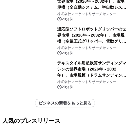
世界市場（2026年～2032年）、市場
規模（全自動システム、半自動システ
ム）・分析レポートを発表
株式会社マーケットリサーチセンター
20分前
適応型ソフトロボットグリッパーの世
界市場（2026年～2032年）、市場規
模（空気圧式グリッパー、電動グリッ
パー）・分析レポートを発表
株式会社マーケットリサーチセンター
20分前
テキスタイル用超軟質サンディングマ
シンの世界市場（2026年～2032
年）、市場規模（ドラムサンディング
マシン、ジェットサンディングマシ
株式会社マーケットリサーチセンター
ン、ローラーサンディングマシン、そ
20分前
の他）・分析レポートを発表
ビジネスの新着をもっと見る
人気のプレスリリース