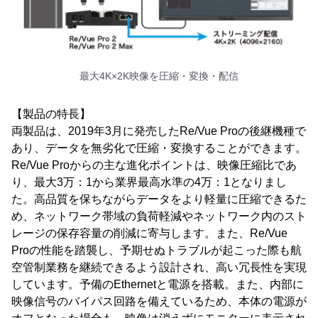
最大4K×2K映像を圧縮・変換・配信
【製品の特長】
両製品は、2019年3月に発売したRe/Vue Proの後継機種で
あり、データを無劣化で圧縮・変換することができます。
Re/Vue Proからの主な進化ポイントは、映像圧縮比であ
り、最大3万：1から業界最高水準の4万：1となりまし
た。高品質を保ちながらデータをより軽量に圧縮できるた
め、ネットワーク帯域の負荷軽減やネットワーク内のスト
レージの保存容量の削減に寄与します。また、Re/Vue
Proの性能を踏襲し、予期せぬトラブルが起こった際も航
空管制業務を継続できるよう設計され、高い冗長性を実現
しています。予備のEthernetと電源を搭載。また、内部に
映像信号のバイパス回路を備えているため、本体の電源が