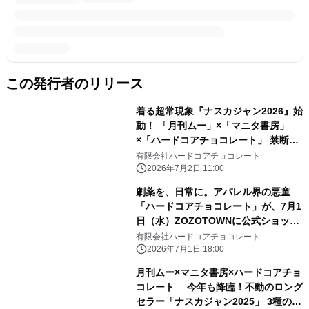
この発行者のリリース
着る超常現象『ナスカジャン2026』始
動！ 「月刊ムー」×「マニタ書房」
×「ハードコアチョコレート」 禁断の
トリプルコラボ全3種が、7月3日(金)
有限会社ハードコアチョコレート
より受注期間限定の特別価格で受付開
2026年7月2日 11:00
始！
劇薬を、日常に。アパレル界の悪童
「ハードコアチョコレート」が、7月1
日（水）ZOZOTOWNに公式ショップ
をオープン！異端児が放つ、新時代の
有限会社ハードコアチョコレート
ファッションステートメント。
2026年7月1日 18:00
月刊ムー×マニタ書房×ハードコアチョ
コレート 今年も降臨！不動のロング
セラー「ナスカジャン2025」 3種の受