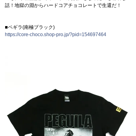
話！地獄の淵からハードコアチョコレートで生還だ！
■ペギラ(南極ブラック)
https://core-choco.shop-pro.jp/?pid=154697464