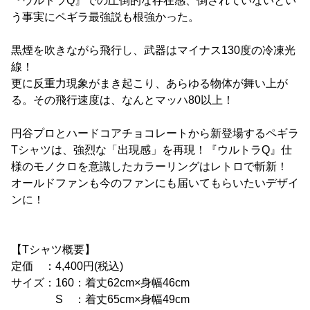
『ウルトラQ』での圧倒的な存在感、倒されていないとい
う事実にペギラ最強説も根強かった。
黒煙を吹きながら飛行し、武器はマイナス130度の冷凍光
線！
更に反重力現象がまき起こり、あらゆる物体が舞い上が
る。その飛行速度は、なんとマッハ80以上！
円谷プロとハードコアチョコレートから新登場するペギラ
Tシャツは、強烈な「出現感」を再現！『ウルトラQ』仕
様のモノクロを意識したカラーリングはレトロで斬新！
オールドファンも今のファンにも届いてもらいたいデザイ
ンに！
【Tシャツ概要】
定価 ：4,400円(税込)
サイズ：160：着丈62cm×身幅46cm
S ：着丈65cm×身幅49cm