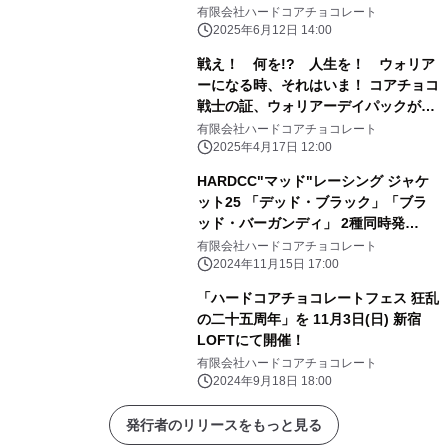
注予約受付中！
有限会社ハードコアチョコレート
2025年6月12日 14:00
戦え！ 何を!? 人生を！ ウォリア
ーになる時、それはいま！ コアチョコ
戦士の証、ウォリアーデイパックが6
年ぶりに大登場！ HARDCCウォリア
有限会社ハードコアチョコレート
ーデイパック25が特別価格にて受注予
2025年4月17日 12:00
約受付中！ ～モデルにRaMuを起用～
HARDCC"マッド"レーシング ジャケ
ット25 「デッド・ブラック」「ブラ
ッド・バーガンディ」 2種同時発
売！ 特別価格にて受注予約受付中！
有限会社ハードコアチョコレート
2024年11月15日 17:00
「ハードコアチョコレートフェス 狂乱
の二十五周年」を 11月3日(日) 新宿
LOFTにて開催！
有限会社ハードコアチョコレート
2024年9月18日 18:00
発行者のリリースをもっと見る