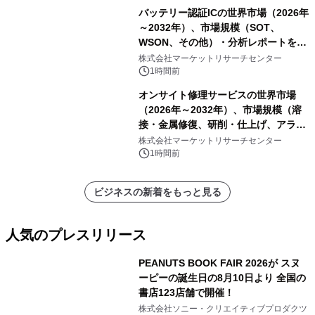
バッテリー認証ICの世界市場（2026年
～2032年）、市場規模（SOT、
WSON、その他）・分析レポートを発
表
株式会社マーケットリサーチセンター
1時間前
オンサイト修理サービスの世界市場
（2026年～2032年）、市場規模（溶
接・金属修復、研削・仕上げ、アライ
メント、その他）・分析レポートを発
株式会社マーケットリサーチセンター
表
1時間前
ビジネスの新着をもっと見る
人気のプレスリリース
PEANUTS BOOK FAIR 2026が スヌ
ーピーの誕生日の8月10日より 全国の
書店123店舗で開催！
1
株式会社ソニー・クリエイティブプロダクツ