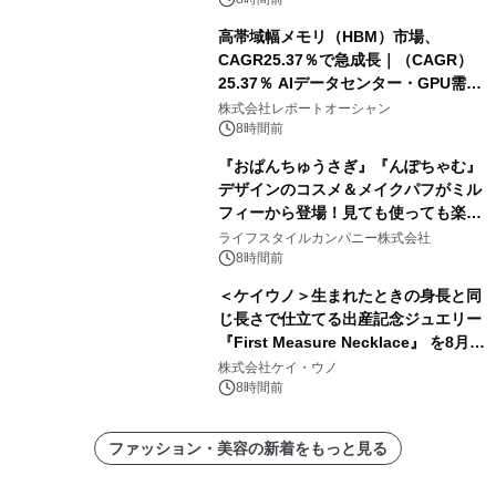
高帯域幅メモリ（HBM）市場、
CAGR25.37％で急成長｜（CAGR）
25.37％ AIデータセンター・GPU需要
拡大が2035年の市場成長を牽引
株式会社レポートオーシャン
8時間前
『おぱんちゅうさぎ』『んぽちゃむ』
デザインのコスメ＆メイクパフがミル
フィーから登場！見ても使っても楽し
い、ポップでキュートなコレクショ
ライフスタイルカンパニー株式会社
ン。
8時間前
＜ケイウノ＞生まれたときの身長と同
じ長さで仕立てる出産記念ジュエリー
『First Measure Necklace』 を8月14
日(金)に発売
株式会社ケイ・ウノ
8時間前
ファッション・美容の新着をもっと見る