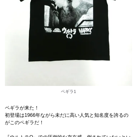
ペギラ1
ペギラが来た！
初登場は1966年ながら未だに高い人気と知名度を誇るの
がこのペギラだ！