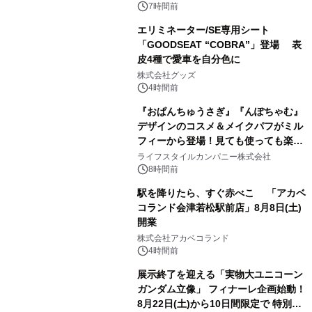
7時間前
エリミネーター/SE専用シート
「GOODSEAT “COBRA”」登場 表
皮4種で愛車を自分色に
2
株式会社グッズ
4時間前
『おぱんちゅうさぎ』『んぽちゃむ』
デザインのコスメ＆メイクパフがミル
フィーから登場！見ても使っても楽し
3
い、ポップでキュートなコレクショ
ライフスタイルカンパニー株式会社
ン。
8時間前
駅を降りたら、すぐ赤べこ 「アカベ
コランド会津若松駅前店」8月8日(土)
開業
4
株式会社アカベコランド
4時間前
展示終了を迎える「実物大ユニコーン
ガンダム立像」 フィナーレ企画始動！
8月22日(土)から10日間限定で 特別映