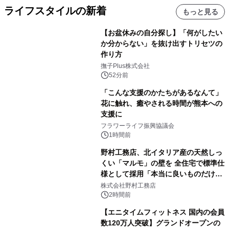
ライフスタイルの新着
もっと見る
【お盆休みの自分探し】「何がしたい
か分からない」を抜け出すトリセツの
作り方
撫子Plus株式会社
52分前
「こんな支援のかたちがあるなんて」
花に触れ、癒やされる時間が熊本への
支援に
フラワーライフ振興協議会
1時間前
野村工務店、北イタリア産の天然しっ
くい「マルモ」の壁を 全住宅で標準仕
様として採用「本当に良いものだけに
こだわる」
株式会社野村工務店
2時間前
【エニタイムフィットネス 国内の会員
数120万人突破】グランドオープンの