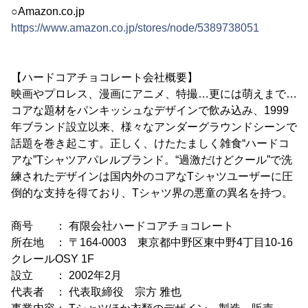
○Amazon.co.jp
https://www.amazon.co.jp/stores/node/5389738051
【ハードコアチョコレート会社概要】
映画やプロレス、漫画にアニメ、特撮…更には萌えまで…
コアな題材をパンキッシュなデザインで飲み込み、1999
年ブランド設立以来、様々なアンダーグラウンドシーンで
話題を巻き起こす。正しく、けたたましく雑食“ハードコ
アな”Tシャツアパレルブランド。“過激だけどクール”で洗
練されたデザインは国内外のコアなTシャツユーザーに圧
倒的な支持を得ており、Tシャツ界の悪童の異名を持つ。
商号 ： 有限会社ハードコアチョコレート
所在地 ： 〒164-0003 東京都中野区東中野4丁目10-16
クレールOSY 1F
設立 ： 2002年2月
代表者 ： 代表取締役 宗方 雅也