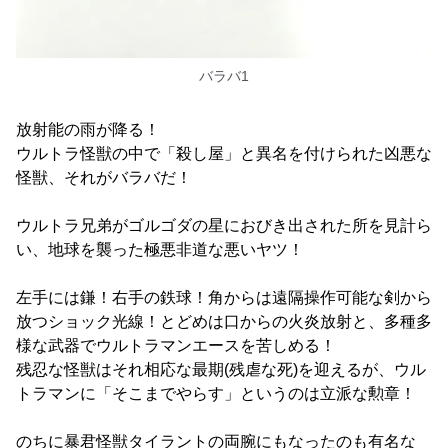
バラバ1
放射能の雨が降る！
ウルトラ怪獣の中で「殺し屋」と異名を付けられた凶悪な
怪獣、それがバラバだ！
ウルトラ兄弟がゴルゴダの星におびき出された所を見計ら
い、地球を襲った極悪非道な悪いヤツ！
左手には鎌！右手の鉄球！角からは遠隔操作可能な剣から
放つショック光線！とどめは口からの火炎放射と、多種多
様な武器でウルトラマンエースを苦しめる！
残忍な怪獣はそれ相応な最期(残虐な死)を迎えるが、ウル
トラマンに「そこまでやらす」というのは立派な勲章！
のちに暴君怪獣タイラントの両腕にもなったのも有名な