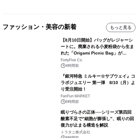
ファッション・美容の新着
もっと見る
【8月10日開始】バッグがレジャーシ
ートに。廃棄される小麦粉袋から生ま
れた「Origami Picnic Bag」が
Makuakeに登場
FortyFive Co.
4時間前
『銀河特急 ミルキー☆サブウェイ』コ
ラボジュエリー 第一弾 8/10（月）よ
り受注開始！
FanFun MARKET
6時間前
眠りづらさの正体──シリーズ第四回
酸素不足で"細胞が膨張し"、眠りの回
復力が止まる構造を解説
トラタニ株式会社
8時間前