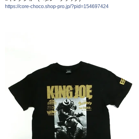
https://core-choco.shop-pro.jp/?pid=154697424