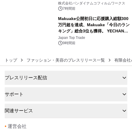
5
像『UNICORN GUNDAM Statue ―
株式会社バンダイナムコフィルムワークス
BEYOND POSSIBILITY ―』を上映！
7時間前
Makuake公開初日に応援購入総額300
万円超を達成、Makuake「今日のラン
キング」総合3位も獲得。 YECHAN音
6
浴シンギングボウル第2弾の大型サイ
Japan Top Trade
ズ（XL・2XL・3XL）を先行販売中
9時間前
トップ
ファッション・美容のプレスリリース一覧
有限会社
プレスリリース配信
サポート
関連サービス
•
運営会社