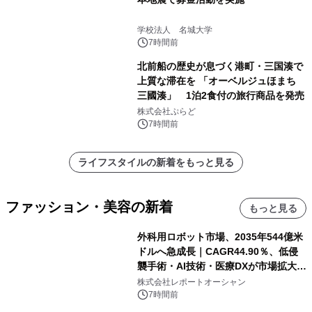
学校法人 名城大学
7時間前
北前船の歴史が息づく港町・三国湊で
上質な滞在を 「オーベルジュほまち
三國湊」 1泊2食付の旅行商品を発売
株式会社ぷらど
7時間前
ライフスタイルの新着をもっと見る
ファッション・美容の新着
もっと見る
外科用ロボット市場、2035年544億米
ドルへ急成長｜CAGR44.90％、低侵
襲手術・AI技術・医療DXが市場拡大を
牽引
株式会社レポートオーシャン
7時間前