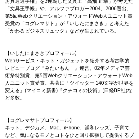
房具通選手権」を3連覇した文具王「高畑 正幸」が考えた
「文具王手帳」や、アルファブロガー2004、2006選出、
第5回Webクリエーション・アウォードWeb人ユニット賞
受賞の「コグレマサト」が「いしたにまさき」と考えた
「かわるビジネスリュック」などが生まれている。
【いしたにまさきプロフィール】
Webサービス・ネット・ガジェットを紹介する考古学的
レビューブログ『みたいもん！』運営。02年メディア芸
術祭特別賞、第5回Webクリエーション・アウォードWeb
人ユニット賞受賞。共著に『ツイッター 140文字が世界を
変える』(マイコミ新書)『クチコミの技術』(日経BP社)な
ど多数。
【コグレマサトプロフィール】
ネット、デジカメ、Mac、iPhone、浦和レッズ、子育て
など、気になるモノとコトをひと回り拡張して提供するブ