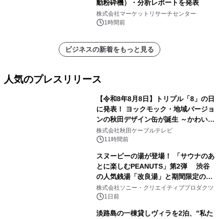
動粉砕機）・分析レポートを発表
株式会社マーケットリサーチセンター
1時間前
ビジネスの新着をもっと見る
人気のプレスリリース
【令和8年8月8日】トリプル「8」の日
に発表！ ヨックモック・地域バージョ
ンの秋田デザイン缶が誕生 ～かわいい
1
秋田犬の子犬と秋田の四季と名所を巡
株式会社秋田ケーブルテレビ
るパッケージ～ 9月1日(火)秋田県内で
11時間前
販売開始
スヌーピーの湯が登場！ 「サウナのあ
とに楽しむPEANUTS」第2弾 渋谷
の人気銭湯「改良湯」と期間限定のコ
2
ラボレーション サウナイキタイコラ
株式会社ソニー・クリエイティブプロダクツ
ボグッズも発売決定！
1日前
淡路島の一棟貸しヴィラを2泊、"私た