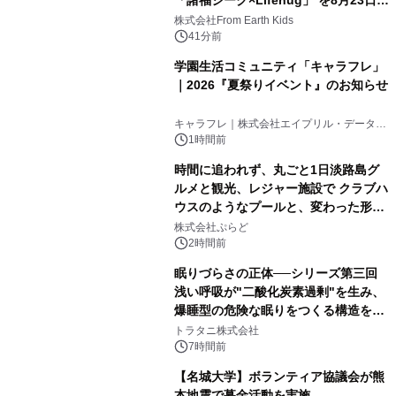
(日)開催
株式会社From Earth Kids
41分前
学園生活コミュニティ「キャラフレ」
｜2026『夏祭りイベント』のお知らせ
キャラフレ｜株式会社エイプリル・データ・
デザインズ
1時間前
時間に追われず、丸ごと1日淡路島グ
ルメと観光、レジャー施設で クラブハ
ウスのようなプールと、変わった形の
サウナも 「THE BOXY AWAJI」のお
株式会社ぷらど
得な素泊まり連泊プランで
2時間前
眠りづらさの正体──シリーズ第三回
浅い呼吸が"二酸化炭素過剰"を生み、
爆睡型の危険な眠りをつくる構造を解
説
トラタニ株式会社
7時間前
【名城大学】ボランティア協議会が熊
本地震で募金活動を実施