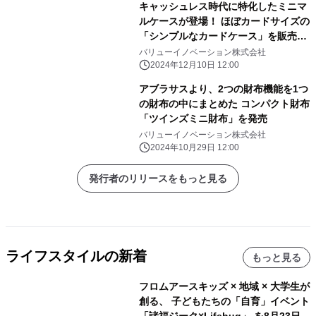
キャッシュレス時代に特化したミニマ
ルケースが登場！ ほぼカードサイズの
「シンプルなカードケース」を販売開
始
バリューイノベーション株式会社
2024年12月10日 12:00
アブラサスより、2つの財布機能を1つ
の財布の中にまとめた コンパクト財布
「ツインズミニ財布」を発売
バリューイノベーション株式会社
2024年10月29日 12:00
発行者のリリースをもっと見る
ライフスタイルの新着
もっと見る
フロムアースキッズ × 地域 × 大学生が
創る、 子どもたちの「自育」イベント
「諸福ジーク×Lifehug」 を8月23日