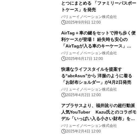
とつにまとめる 「ファミリーパスポー
トケース」を発売
バリューイノベーション株式会社
2025年9月9日 12:00
AirTag＋車の鍵をセットで持ち歩く便
利ケースが登場！ 紛失時も安心の
「AirTagが入る車のキーケース」
6/17(火)発売
バリューイノベーション株式会社
2025年6月17日 12:00
快適なライフスタイルを提案す
る“abrAsus”から 洋服のように着る
「お財布ショルダー」が4月2日発売
バリューイノベーション株式会社
2025年4月2日 12:00
アブラサスより、福井訛りの超行動派
人気YouTuber Kazu氏とのコラボモ
デル「いっぱい入る小さい財布」を発
売
バリューイノベーション株式会社
2025年2月4日 12:00