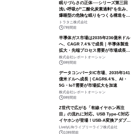
眠りづらさの正体──シリーズ第三回
浅い呼吸が"二酸化炭素過剰"を生み、
爆睡型の危険な眠りをつくる構造を解
説
トラタニ株式会社
7時間前
半導体ガス市場は2035年236億米ドル
へ、CAGR 7.4％で成長｜半導体製造
拡大・先端プロセス需要が市場成長を
加速
株式会社レポートオーシャン
9時間前
データコンバータIC市場、2035年141
億米ドルへ成長｜CAGR6.4％、AI・
5G・IoT需要が市場拡大を加速
株式会社レポートオーシャン
9時間前
Z世代で広がる「有線イヤホン再注
目」の流れに対応。USB Type-C対応
イヤホンが登場！USB-A変換アダプタ
ー付きでスマホからパソコンまで幅広
LivelyLifeライブリーライフ株式会社
く活用可能
10時間前