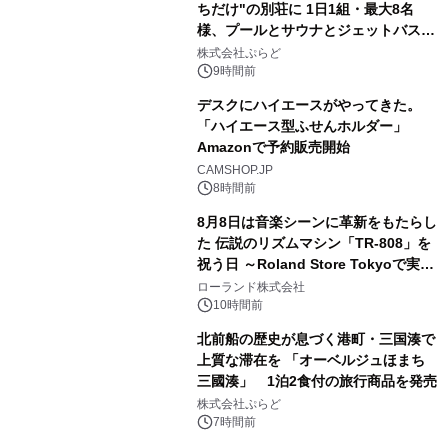
ちだけ"の別荘に 1日1組・最大8名
様、プールとサウナとジェットバス付
3
きで Villa Mon Temps AWAJIの連泊
株式会社ぷらど
素泊りプラン
9時間前
デスクにハイエースがやってきた。
「ハイエース型ふせんホルダー」
Amazonで予約販売開始
4
CAMSHOP.JP
8時間前
8月8日は音楽シーンに革新をもたらし
た 伝説のリズムマシン「TR-808」を
祝う日 ～Roland Store Tokyoで実機
5
を展示しての 記念キャンペーンを開
ローランド株式会社
催 英国ラジオ「NTS」の 特別プログ
10時間前
ラムや、「TR-808」を愛する伝説的
北前船の歴史が息づく港町・三国湊で
アーティストを フィーチャーしたアニ
上質な滞在を 「オーベルジュほまち
メーションを公開～
三國湊」 1泊2食付の旅行商品を発売
6
株式会社ぷらど
7時間前