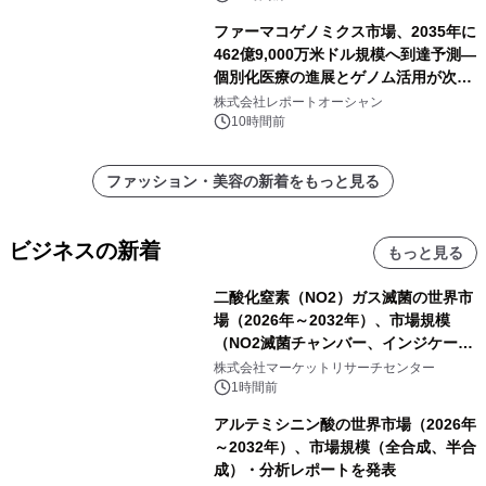
ファーマコゲノミクス市場、2035年に
462億9,000万米ドル規模へ到達予測―
個別化医療の進展とゲノム活用が次世
代ヘルスケア投資を加速
株式会社レポートオーシャン
10時間前
ファッション・美容の新着をもっと見る
ビジネスの新着
もっと見る
二酸化窒素（NO2）ガス滅菌の世界市
場（2026年～2032年）、市場規模
（NO2滅菌チャンバー、インジケータ
ーおよびモニタリングシステム、その
株式会社マーケットリサーチセンター
他）・分析レポートを発表
1時間前
アルテミシニン酸の世界市場（2026年
～2032年）、市場規模（全合成、半合
成）・分析レポートを発表