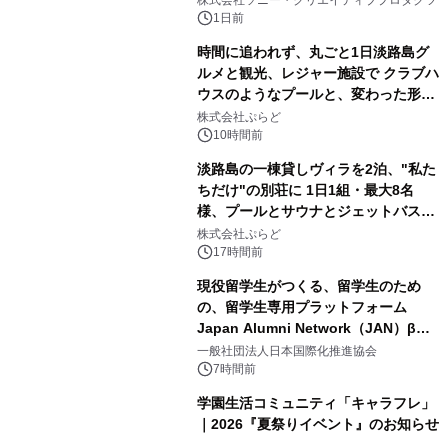
株式会社ソニー・クリエイティブプロダクツ
ボグッズも発売決定！
1日前
時間に追われず、丸ごと1日淡路島グ
ルメと観光、レジャー施設で クラブハ
ウスのようなプールと、変わった形の
2
サウナも 「THE BOXY AWAJI」のお
株式会社ぷらど
得な素泊まり連泊プランで
10時間前
淡路島の一棟貸しヴィラを2泊、"私た
ちだけ"の別荘に 1日1組・最大8名
様、プールとサウナとジェットバス付
3
きで Villa Mon Temps AWAJIの連泊
株式会社ぷらど
素泊りプラン
17時間前
現役留学生がつくる、留学生のため
の、留学生専用プラットフォーム
Japan Alumni Network（JAN）β版
4
をリリース
一般社団法人日本国際化推進協会
7時間前
学園生活コミュニティ「キャラフレ」
｜2026『夏祭りイベント』のお知らせ