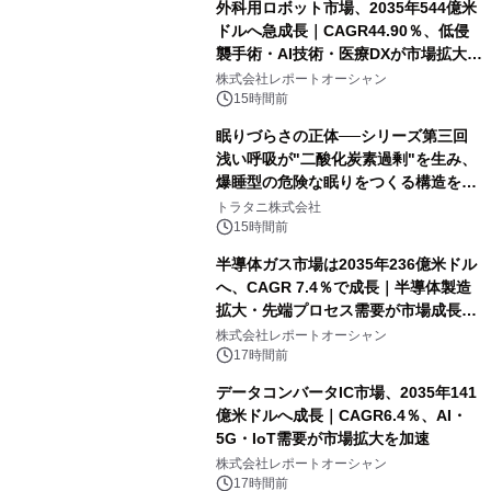
外科用ロボット市場、2035年544億米
ドルへ急成長｜CAGR44.90％、低侵
襲手術・AI技術・医療DXが市場拡大を
牽引
株式会社レポートオーシャン
15時間前
眠りづらさの正体──シリーズ第三回
浅い呼吸が"二酸化炭素過剰"を生み、
爆睡型の危険な眠りをつくる構造を解
説
トラタニ株式会社
15時間前
半導体ガス市場は2035年236億米ドル
へ、CAGR 7.4％で成長｜半導体製造
拡大・先端プロセス需要が市場成長を
加速
株式会社レポートオーシャン
17時間前
データコンバータIC市場、2035年141
億米ドルへ成長｜CAGR6.4％、AI・
5G・IoT需要が市場拡大を加速
株式会社レポートオーシャン
17時間前