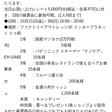
たります。
当日お買い上げレシート5,000円分(税込・合算不可)に付
き、1回の抽選会に参加可能。(1人5回まで)
◆日時：10月21日(金)～30(日) 10:00～20:00
◆場所：ファクトリーアウトレッツ1F インタープラネッ
ト トゥ前
1等 ：国産マツタケ(3万円相
当) 5名様
2等 ：パナソニック スチーマー『ナノケア』
EH-SA60 10名様
3等 ：全国の有名レストランで使えるペアお食
事券 15名様
4等 ：フルーツ盛り合
せ 200名様
5等 ：金運小判ティッシ
ュ 1,200名様
末賞 ：キャンディー
特別賞：選べるプレゼント(各ショップより提供
された厳選商品の中からどれでもお好きなものを1点プレ