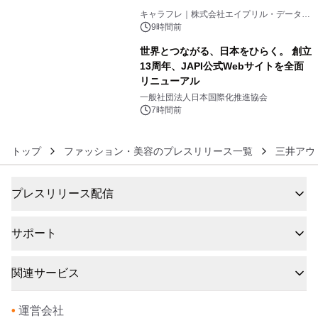
5
キャラフレ｜株式会社エイプリル・データ・
デザインズ
9時間前
世界とつながる、日本をひらく。 創立
13周年、JAPI公式Webサイトを全面
リニューアル
6
一般社団法人日本国際化推進協会
7時間前
トップ
ファッション・美容のプレスリリース一覧
三井アウ
プレスリリース配信
サポート
関連サービス
•
運営会社