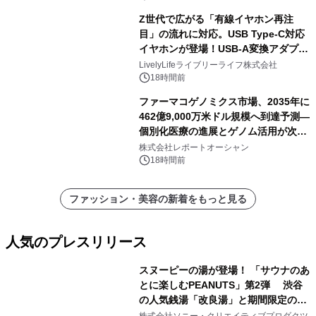
Z世代で広がる「有線イヤホン再注
目」の流れに対応。USB Type-C対応
イヤホンが登場！USB-A変換アダプタ
ー付きでスマホからパソコンまで幅広
LivelyLifeライブリーライフ株式会社
く活用可能
18時間前
ファーマコゲノミクス市場、2035年に
462億9,000万米ドル規模へ到達予測―
個別化医療の進展とゲノム活用が次世
代ヘルスケア投資を加速
株式会社レポートオーシャン
18時間前
ファッション・美容の新着をもっと見る
人気のプレスリリース
スヌーピーの湯が登場！ 「サウナのあ
とに楽しむPEANUTS」第2弾 渋谷
の人気銭湯「改良湯」と期間限定のコ
1
ラボレーション サウナイキタイコラ