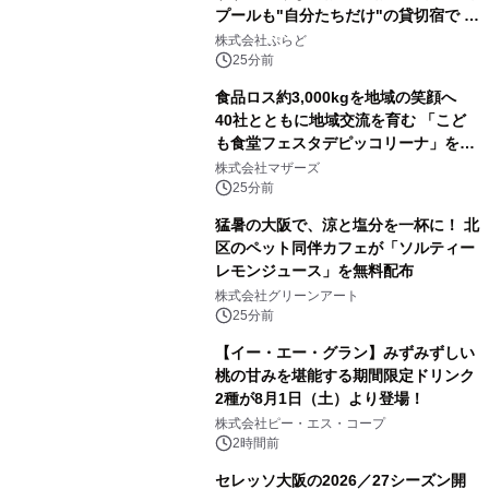
プールも"自分たちだけ"の貸切宿で 1
日1組限定「岩屋温泉 絵島別庭 海と
株式会社ぷらど
森」の握り寿司プラン
25分前
食品ロス約3,000kgを地域の笑顔へ
40社とともに地域交流を育む 「こど
も食堂フェスタデピッコリーナ」を9
月5日(土)開催
株式会社マザーズ
25分前
猛暑の大阪で、涼と塩分を一杯に！ 北
区のペット同伴カフェが「ソルティー
レモンジュース」を無料配布
株式会社グリーンアート
25分前
【イー・エー・グラン】みずみずしい
桃の甘みを堪能する期間限定ドリンク
2種が8月1日（土）より登場！
株式会社ピー・エス・コープ
2時間前
セレッソ大阪の2026／27シーズン開