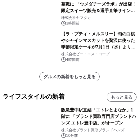
幕戦に 「ウメダチーズラボ」が出店！
限定スイーツ販売＆選手直筆サイング
ッズが当たる抽選会を 8月8日に開催
株式会社ヤマタカ
3時間前
【ラ・プティ・メルスリー】旬の白桃
やシャインマスカットを贅沢に使った
季節限定ケーキが7月1日（水）より順
次登場！
株式会社ピー・エス・コープ
4時間前
グルメの新着をもっと見る
ライフスタイルの新着
もっと見る
阪急豊中駅直結「エトレとよなか」1
階に 「ブランド買取専門店ブランドハ
ンズ エトレ豊中店」がオープン
株式会社ブランド買取ブランドハンズ
10分前