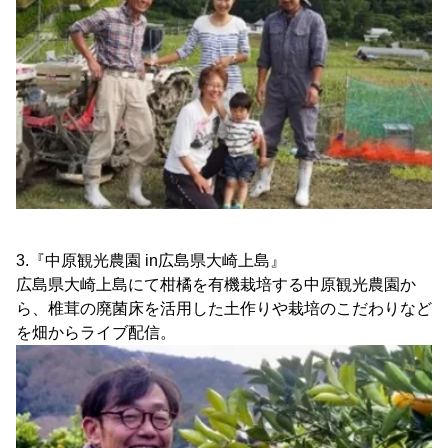
3.『中原観光農園 in広島県大崎上島』
広島県大崎上島にて柑橘を有機栽培する中原観光農園か
ら、椎茸の廃菌床を活用した土作りや栽培のこだわりなど
を畑からライブ配信。