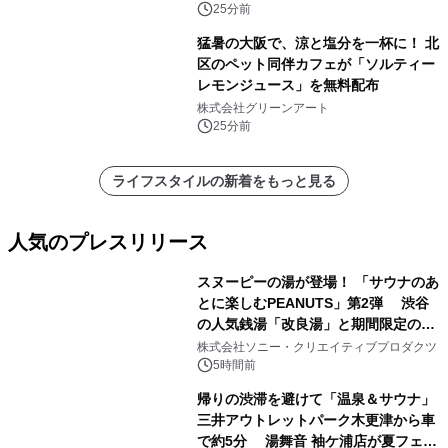
25分前
猛暑の大阪で、涼と塩分を一杯に！ 北
区のペット同伴カフェが「ソルティー
レモンジュース」を無料配布
株式会社グリーンアート
25分前
ライフスタイルの新着をもっと見る
人気のプレスリリース
スヌーピーの湯が登場！ 「サウナのあ
とに楽しむPEANUTS」第2弾 渋谷
の人気銭湯「改良湯」と期間限定のコ
1
ラボレーション サウナイキタイコラ
株式会社ソニー・クリエイティブプロダクツ
ボグッズも発売決定！
5時間前
帰りの渋滞を避けて「温泉＆サウナ」
三井アウトレットパーク木更津から車
で約5分 湯舞音 袖ケ浦店が夏フェア