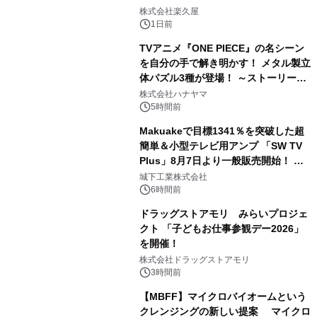
2
メニューを提供
株式会社楽久屋
1日前
TVアニメ『ONE PIECE』の名シーン
を自分の手で解き明かす！ メタル製立
体パズル3種が登場！ ～ストーリーと
3
ギミックが融合した 大人の体験型パズ
株式会社ハナヤマ
ルが8月7日(金)12時より先行予約受付
5時間前
開始～
Makuakeで目標1341％を突破した超
簡単＆小型テレビ用アンプ 「SW TV
Plus」8月7日より一般販売開始！ ケ
4
ーブル1本つなぐだけ、テレビの音が
城下工業株式会社
ぐっと豊かに
6時間前
ドラッグストアモリ みらいプロジェ
クト 「子どもお仕事参観デー2026」
を開催！
5
株式会社ドラッグストアモリ
3時間前
【MBFF】マイクロバイオームという
クレンジングの新しい提案 マイクロ