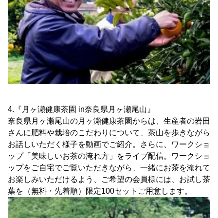
4.『月ヶ瀬健康茶園 in奈良県月ヶ瀬尾山』
奈良県月ヶ瀬尾山の月ヶ瀬健康茶園からは、生産者の岩田
さんに肥料や栽培のこだわりについて、茶山を歩きながら
お話しいただく様子を動画でご紹介。さらに、ワークショ
ップ「美味しいお茶の淹れ方」をライブ配信。ワークショ
ップをご自宅でご覧いただきながら、一緒にお茶を淹れて
お楽しみいただけるよう、ご希望の会員様には、お試し茶
葉を（無料・先着順）限定100セットご用意します。