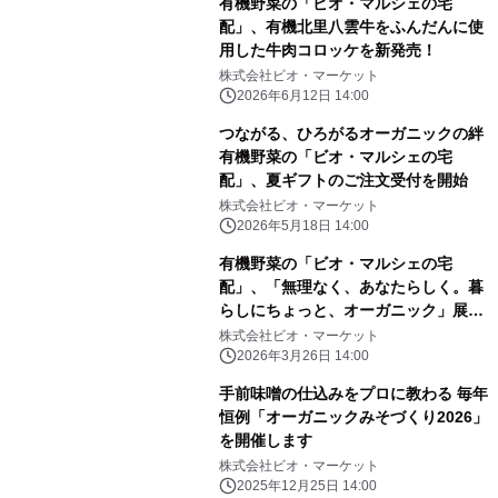
有機野菜の「ビオ・マルシェの宅
配」、有機北里八雲牛をふんだんに使
用した牛肉コロッケを新発売！
株式会社ビオ・マーケット
2026年6月12日 14:00
つながる、ひろがるオーガニックの絆
有機野菜の「ビオ・マルシェの宅
配」、夏ギフトのご注文受付を開始
株式会社ビオ・マーケット
2026年5月18日 14:00
有機野菜の「ビオ・マルシェの宅
配」、「無理なく、あなたらしく。暮
らしにちょっと、オーガニック」展を
開催
株式会社ビオ・マーケット
2026年3月26日 14:00
手前味噌の仕込みをプロに教わる 毎年
恒例「オーガニックみそづくり2026」
を開催します
株式会社ビオ・マーケット
2025年12月25日 14:00