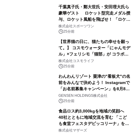
千葉真子氏・鄭大世氏・安田理大氏ら
豪華ゲスト ロケット型完走メダル授
与、ロケット風船を飛ばせ！ 「ロケッ
トマラソン2026」開催
株式会社スポーツワン
25分前
【世界猫の日に、猫たちの幸せを願っ
て。】 コスモウォーター「にゃんモデ
ル」×フェリシモ「猫部」が コラボキ
ャンペーンを実施
株式会社コスモライフ
25分前
わんわんリゾート 粟津の"看板犬"の名
前をみんなで決めよう！ Instagramで
「お名前募集キャンペーン」を8月8日
(土)より開催
GENSEN HOLDINGS株式会社
25分前
食品ロス約3,000kgを地域の笑顔へ
40社とともに地域交流を育む 「こど
も食堂フェスタデピッコリーナ」を9
月5日(土)開催
株式会社マザーズ