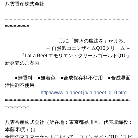
八雲香産株式会社
=-=-=-=-=-=-=-=-=-=-=-=-=-=-=-=-=-=-=-=-=-=-=-=-=-=-=-=-=-
=-=-=-=-=-=
肌に「輝きの魔法を」かける。
～ 自然派コエンザイムQ10クリーム ～
『LaLa Beet エモリエントクリームゴールドQ10』
新発売のご案内
●無香料 ●無着色 ●合成保存料不使用 ●合成界面
活性剤不使用
http://www.lalabeet.jp/lalabeet_q10.html
=-=-=-=-=-=-=-=-=-=-=-=-=-=-=-=-=-=-=-=-=-=-=-=-=-=-=-=-=-
=-=-=-=-=-=
八雲香産株式会社（所在地：東京都品川区、代表取締役：
本藤 和男）は、
全国のマスマーケットにおいて「コエンザイムQ10（ユビ