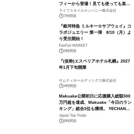
フィーから登場！見ても使っても楽し
3
い、ポップでキュートなコレクショ
ライフスタイルカンパニー株式会社
ン。
7時間前
『銀河特急 ミルキー☆サブウェイ』コ
ラボジュエリー 第一弾 8/10（月）よ
り受注開始！
4
FanFun MARKET
5時間前
『(仮称)エスペリアホテル札幌』2027
年1月下旬開業
5
サムティホールディングス株式会社
4時間前
Makuake公開初日に応援購入総額300
万円超を達成、Makuake「今日のラン
キング」総合3位も獲得。 YECHAN音
6
浴シンギングボウル第2弾の大型サイ
Japan Top Trade
ズ（XL・2XL・3XL）を先行販売中
8時間前