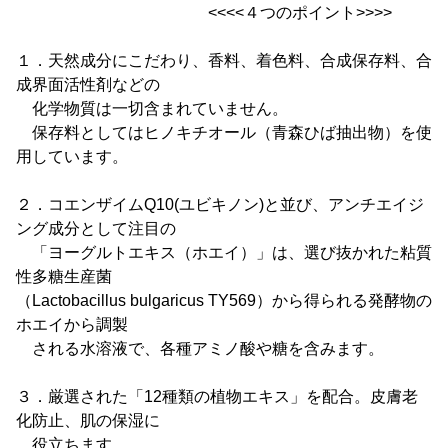
<<<<４つのポイント>>>>
１．天然成分にこだわり、香料、着色料、合成保存料、合
成界面活性剤などの
化学物質は一切含まれていません。
保存料としてはヒノキチオール（青森ひば抽出物）を使
用しています。
２．コエンザイムQ10(ユビキノン)と並び、アンチエイジ
ング成分として注目の
「ヨーグルトエキス（ホエイ）」は、選び抜かれた粘質
性多糖生産菌
（Lactobacillus bulgaricus TY569）から得られる発酵物の
ホエイから調製
される水溶液で、各種アミノ酸や糖を含みます。
３．厳選された「12種類の植物エキス」を配合。皮膚老
化防止、肌の保湿に
役立ちます。