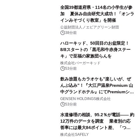
全国39都道府県・114名の小学生が参
加 夏休み自由研究大成功！「オンラ
インみそづくり教室」を開催
公益財団法人ノエビアグリーン財団
38分前
ハローキッド、50回目のお盆限定！
8/8スタートの「黒毛和牛赤身ステー
キ」で至福の家族団らんを
株式会社バーガーキッド
53分前
飲み放題もカラオケも”楽しいが、ぜ
んぶ込み”！『大江戸温泉Premium 山
中グランドホテル』にてPremiumシリ
ーズ初のオールインクルーシブ導入
GENSEN HOLDINGS株式会社
53分前
水道修理の相談、95.2％が電話―― 約
12万件のデータを調査 業者別の応
答率には最大84ポイント差、 「つな
がりやすさ」も選定基準に
株式会社SAFELY