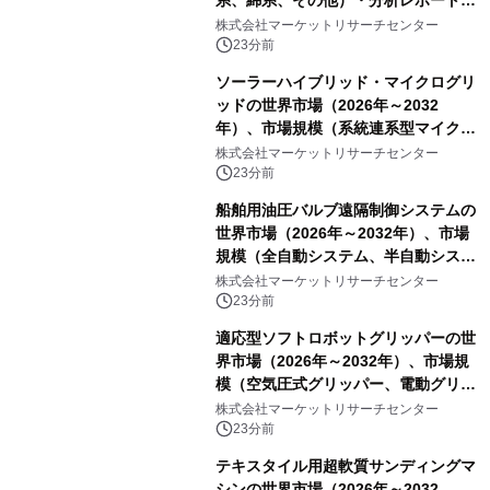
系、綿系、その他）・分析レポートを
発表
株式会社マーケットリサーチセンター
23分前
ソーラーハイブリッド・マイクログリ
ッドの世界市場（2026年～2032
年）、市場規模（系統連系型マイクロ
グリッド、独立型マイクログリッ
株式会社マーケットリサーチセンター
ド）・分析レポートを発表
23分前
船舶用油圧バルブ遠隔制御システムの
世界市場（2026年～2032年）、市場
規模（全自動システム、半自動システ
ム）・分析レポートを発表
株式会社マーケットリサーチセンター
23分前
適応型ソフトロボットグリッパーの世
界市場（2026年～2032年）、市場規
模（空気圧式グリッパー、電動グリッ
パー）・分析レポートを発表
株式会社マーケットリサーチセンター
23分前
テキスタイル用超軟質サンディングマ
シンの世界市場（2026年～2032