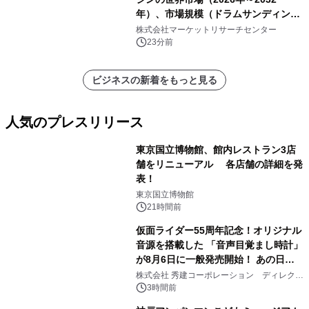
年）、市場規模（ドラムサンディング
マシン、ジェットサンディングマシ
株式会社マーケットリサーチセンター
ン、ローラーサンディングマシン、そ
23分前
の他）・分析レポートを発表
ビジネスの新着をもっと見る
人気のプレスリリース
東京国立博物館、館内レストラン3店
舗をリニューアル 各店舗の詳細を発
表！
1
東京国立博物館
21時間前
仮面ライダー55周年記念！オリジナル
音源を搭載した 「音声目覚まし時計」
が8月6日に一般発売開始！ あの日の
2
大興奮が今甦る
株式会社 秀建コーポレーション ディレクト
アートギャラリー
3時間前