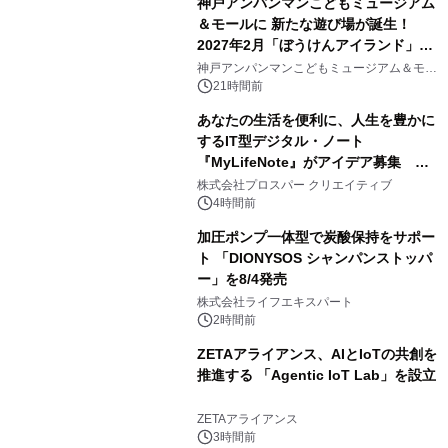
神戸アンパンマンこどもミュージアム
＆モールに 新たな遊び場が誕生！
2027年2月「ぼうけんアイランド」が
3
オープン
神戸アンパンマンこどもミュージアム＆モー
ル
21時間前
あなたの生活を便利に、人生を豊かに
するIT型デジタル・ノート
『MyLifeNote』がアイデア募集 優
4
秀賞100名に1年間無償試用
株式会社プロスパー クリエイティブ
4時間前
加圧ポンプ一体型で炭酸保持をサポー
ト 「DIONYSOS シャンパンストッパ
ー」を8/4発売
5
株式会社ライフエキスパート
2時間前
ZETAアライアンス、AIとIoTの共創を
推進する 「Agentic IoT Lab」を設立
6
ZETAアライアンス
3時間前