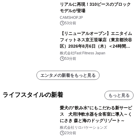
リアルに再現！310ピースのブロック
モデルが登場
CAMSHOP.JP
53分前
【リニューアルオープン】エニタイム
フィットネス京王笹塚店（東京都渋谷
区）2026年8月6日（木）＜24時間年
中無休のフィットネスジム＞
株式会社Fast Fitness Japan
53分前
エンタメの新着をもっと見る
ライフスタイルの新着
もっと見る
愛犬の"飲み水"にもこだわる新サービ
ス 犬用浄軟水器を全客室に導入～く
にさき 森と海のドッグリゾート～
株式会社リロバケーションズ
23分前