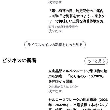
53分前
「黒い海苔の日」制定記念のご案内
～9月6日は海苔を食べよう～ 東京タ
ワーで美味しい上質な海苔体験をお届
けします！
海苔で健康推進委員会
53分前
ライフスタイルの新着をもっと見る
ビジネスの新着
もっと見る
立山黒部アルペンルートで乗り物の魅
力を満喫 「のりものデイズ2026」
を8/29から開催
立山黒部貫光株式会社
23分前
セルロースフレークの世界市場（2026
年～2032年）、市場規模（木材パルプ