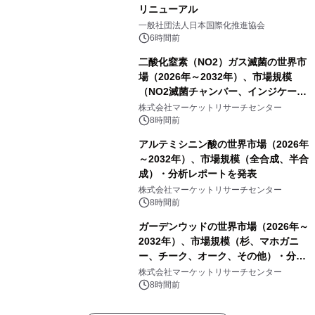
リニューアル
一般社団法人日本国際化推進協会
6時間前
二酸化窒素（NO2）ガス滅菌の世界市
場（2026年～2032年）、市場規模
（NO2滅菌チャンバー、インジケータ
ーおよびモニタリングシステム、その
株式会社マーケットリサーチセンター
他）・分析レポートを発表
8時間前
アルテミシニン酸の世界市場（2026年
～2032年）、市場規模（全合成、半合
成）・分析レポートを発表
株式会社マーケットリサーチセンター
8時間前
ガーデンウッドの世界市場（2026年～
2032年）、市場規模（杉、マホガニ
ー、チーク、オーク、その他）・分析
レポートを発表
株式会社マーケットリサーチセンター
8時間前