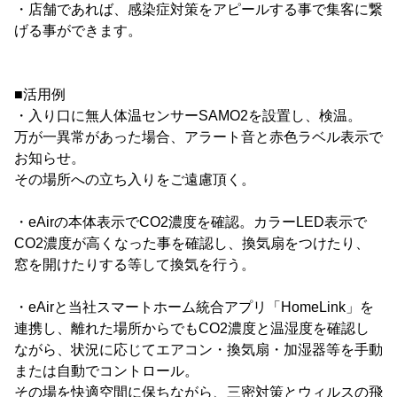
・店舗であれば、感染症対策をアピールする事で集客に繋
げる事ができます。
■活用例
・入り口に無人体温センサーSAMO2を設置し、検温。
万が一異常があった場合、アラート音と赤色ラベル表示で
お知らせ。
その場所への立ち入りをご遠慮頂く。
・eAirの本体表示でCO2濃度を確認。カラーLED表示で
CO2濃度が高くなった事を確認し、換気扇をつけたり、
窓を開けたりする等して換気を行う。
・eAirと当社スマートホーム統合アプリ「HomeLink」を
連携し、離れた場所からでもCO2濃度と温湿度を確認し
ながら、状況に応じてエアコン・換気扇・加湿器等を手動
または自動でコントロール。
その場を快適空間に保ちながら、三密対策とウィルスの飛