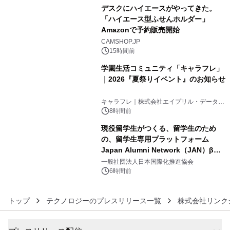
デスクにハイエースがやってきた。
「ハイエース型ふせんホルダー」
Amazonで予約販売開始
4
CAMSHOP.JP
15時間前
学園生活コミュニティ「キャラフレ」
｜2026『夏祭りイベント』のお知らせ
5
キャラフレ｜株式会社エイプリル・データ・
デザインズ
8時間前
現役留学生がつくる、留学生のため
の、留学生専用プラットフォーム
Japan Alumni Network（JAN）β版
6
をリリース
一般社団法人日本国際化推進協会
6時間前
トップ
テクノロジーのプレスリリース一覧
株式会社リンク