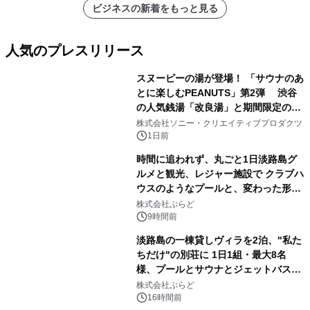
ビジネスの新着をもっと見る
人気のプレスリリース
スヌーピーの湯が登場！ 「サウナのあ
とに楽しむPEANUTS」第2弾 渋谷
の人気銭湯「改良湯」と期間限定のコ
1
ラボレーション サウナイキタイコラ
株式会社ソニー・クリエイティブプロダクツ
ボグッズも発売決定！
1日前
時間に追われず、丸ごと1日淡路島グ
ルメと観光、レジャー施設で クラブハ
ウスのようなプールと、変わった形の
2
サウナも 「THE BOXY AWAJI」のお
株式会社ぷらど
得な素泊まり連泊プランで
9時間前
淡路島の一棟貸しヴィラを2泊、"私た
ちだけ"の別荘に 1日1組・最大8名
様、プールとサウナとジェットバス付
3
きで Villa Mon Temps AWAJIの連泊
株式会社ぷらど
素泊りプラン
16時間前