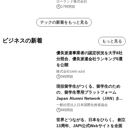
を展示しての 記念キャンペーンを開
ローランド株式会社
催 英国ラジオ「NTS」の 特別プログ
17時間前
ラムや、「TR-808」を愛する伝説的
アーティストを フィーチャーしたアニ
テックの新着をもっと見る
メーションを公開～
ビジネスの新着
もっと見る
優良派遣事業者の認定状況を大手8社
分照合、優良派遣会社ランキング6選
を公開
株式会社cielo azul
5時間前
現役留学生がつくる、留学生のため
の、留学生専用プラットフォーム
Japan Alumni Network（JAN）β版
をリリース
一般社団法人日本国際化推進協会
6時間前
世界とつながる、日本をひらく。 創立
13周年、JAPI公式Webサイトを全面