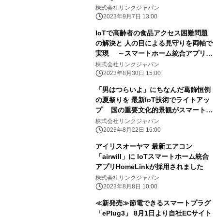
機器をフルセットで導入
株式会社リンクジャパン
2023年9月7日 13:00
IoTで高齢者の食品アクセス困難問題
の解決と 人の目による見守りを両軸で
実現 ～スマートホーム統合アプリ
「HomeLink」に 「宅配クック ワ
株式会社リンクジャパン
ン・ツゥ・スリー」注文機能を搭載～
2023年8月30日 15:00
「男はつらいよ」にちなんだ葛飾恒例
の夏祭りを 最新IoT技術でライトアッ
プ 国の重要文化的景観がスマートホ
ーム照明技術で彩られます ～8月26
株式会社リンクジャパン
日・27日開催「寅さんの夕べ」にて初
2023年8月22日 16:00
導入～
アイリスオーヤマ 最新エアコン
「airwill」に IoTスマートホーム統合
アプリHomeLinkが採用されました
株式会社リンクジャパン
2023年8月8日 10:00
≪新発売≫節電できるスマートプラグ
「ePlug3」 8月1日より自社ECサイト