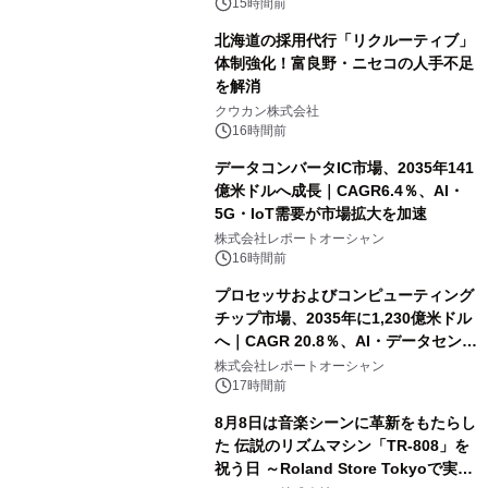
速
15時間前
北海道の採用代行「リクルーティブ」
体制強化！富良野・ニセコの人手不足
を解消
クウカン株式会社
16時間前
データコンバータIC市場、2035年141
億米ドルへ成長｜CAGR6.4％、AI・
5G・IoT需要が市場拡大を加速
株式会社レポートオーシャン
16時間前
プロセッサおよびコンピューティング
チップ市場、2035年に1,230億米ドル
へ｜CAGR 20.8％、AI・データセンタ
ー需要が成長を牽引
株式会社レポートオーシャン
17時間前
8月8日は音楽シーンに革新をもたらし
た 伝説のリズムマシン「TR-808」を
祝う日 ～Roland Store Tokyoで実機