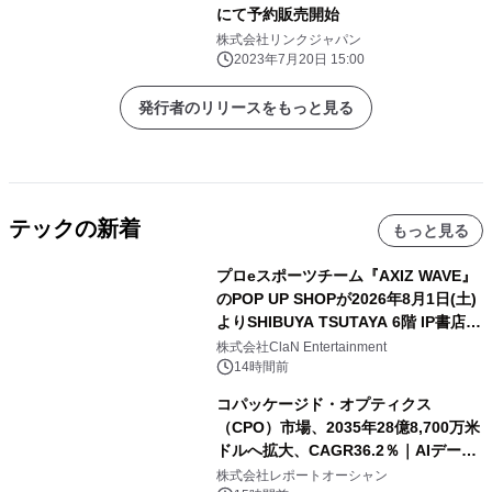
にて予約販売開始
株式会社リンクジャパン
2023年7月20日 15:00
発行者のリリースをもっと見る
テックの新着
もっと見る
プロeスポーツチーム『AXIZ WAVE』
のPOP UP SHOPが2026年8月1日(土)
よりSHIBUYA TSUTAYA 6階 IP書店で
開催決定！！
株式会社ClaN Entertainment
14時間前
コパッケージド・オプティクス
（CPO）市場、2035年28億8,700万米
ドルへ拡大、CAGR36.2％｜AIデータ
センター・高速光通信需要が成長を加
株式会社レポートオーシャン