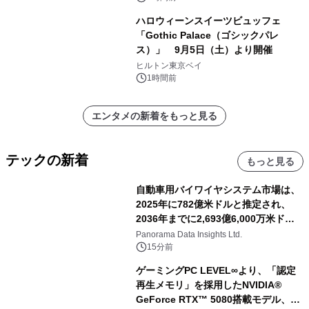
ハロウィーンスイーツビュッフェ
「Gothic Palace（ゴシックパレ
ス）」 9月5日（土）より開催
ヒルトン東京ベイ
1時間前
エンタメの新着をもっと見る
テックの新着
もっと見る
自動車用バイワイヤシステム市場は、
2025年に782億米ドルと推定され、
2036年までに2,693億6,000万米ドル
に達すると予測されており、予測期間
Panorama Data Insights Ltd.
（2026年～2036年）
15分前
ゲーミングPC LEVEL∞より、「認定
再生メモリ」を採用したNVIDIA®
GeForce RTX™ 5080搭載モデル、