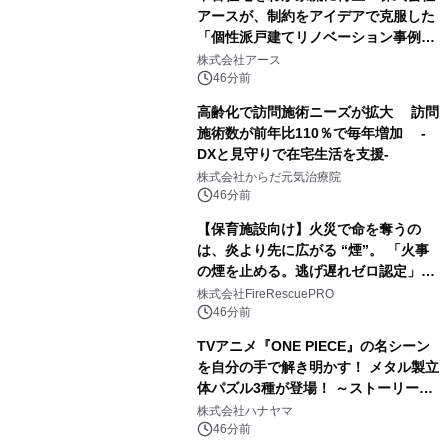
アースが、制約をアイデアで克服した
「個性派戸建てリノベーション事例5
選」を公開
株式会社アース
46分前
高齢化で訪問施術ニーズが拡大 訪問
施術数が前年比110％で毎年増加 -
DXと見守りで在宅生活を支援-
株式会社からだ元気治療院
46分前
【保育施設向け】火災で命を奪うの
は、炎より先に広がる “煙”。 「火事
の煙を止める。逃げ遅れゼロ認定」提
供開始
株式会社FireRescuePRO
46分前
TVアニメ『ONE PIECE』の名シーン
を自分の手で解き明かす！ メタル製立
体パズル3種が登場！ ～ストーリーと
ギミックが融合した 大人の体験型パズ
株式会社ハナヤマ
ルが8月7日(金)12時より先行予約受付
46分前