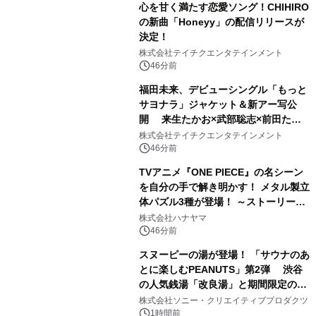
心を甘く満たす恋愛ソング！CHIHIRO
の新曲「Honeyy」の配信リリースが
決定！
株式会社テイチクエンタテインメント
46分前
福田未来、デビューシングル「もっと
サヨナラ」ジャケット＆新アー写公
開 来生たかお×武部聡志×前田たか
ひろの豪華タッグ
株式会社テイチクエンタテインメント
46分前
TVアニメ『ONE PIECE』の名シーン
を自分の手で解き明かす！ メタル製立
体パズル3種が登場！ ～ストーリーと
ギミックが融合した 大人の体験型パズ
株式会社ハナヤマ
ルが8月7日(金)12時より先行予約受付
46分前
開始～
スヌーピーの湯が登場！ 「サウナのあ
とに楽しむPEANUTS」第2弾 渋谷
の人気銭湯「改良湯」と期間限定のコ
ラボレーション サウナイキタイコラ
株式会社ソニー・クリエイティブプロダクツ
ボグッズも発売決定！
1時間前