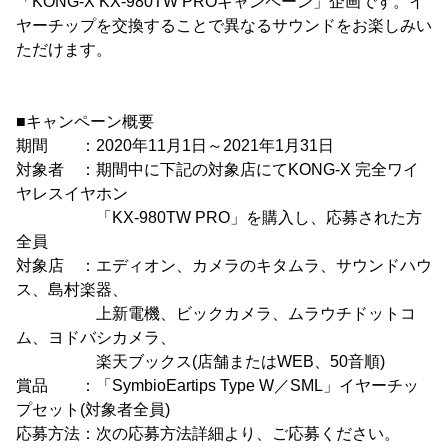
「KONG-X KX-980TW PROキャンペーン」企画です。イ
ヤーチップを交換することで異なるサウンドをお楽しみい
ただけます。
■キャンペーン概要
期間 ：2020年11月1日～2021年1月31日
対象者 ：期間中に下記の対象店にてKONG-X 完全ワイ
ヤレスイヤホン
「KX-980TW PRO」を購入し、応募された方
全員
対象店 ：エディオン、カメラのキタムラ、サウンドハウ
ス、島村楽器、
上新電機、ビックカメラ、ムラウチドットコ
ム、ヨドバシカメラ、
楽天ブックス(店舗またはWEB、50音順)
賞品 ：「SymbioEartips Type W／SML」イヤーチッ
プセット(対象者全員)
応募方法：次の応募方法詳細より、ご応募ください。