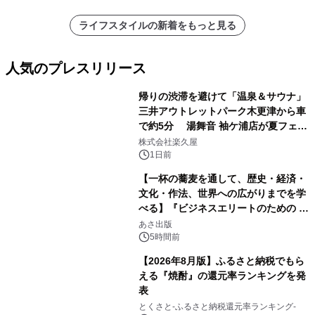
開始～
ライフスタイルの新着をもっと見る
人気のプレスリリース
帰りの渋滞を避けて「温泉＆サウナ」
三井アウトレットパーク木更津から車
で約5分 湯舞音 袖ケ浦店が夏フェア
1
メニューを提供
株式会社楽久屋
1日前
【一杯の蕎麦を通して、歴史・経済・
文化・作法、世界への広がりまでを学
べる】『ビジネスエリートのための 教
2
養としての蕎麦』2026年8月25日
あさ出版
（火）発売
5時間前
【2026年8月版】ふるさと納税でもら
える『焼酎』の還元率ランキングを発
表
3
とくさと-ふるさと納税還元率ランキング-