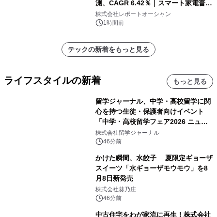
測、CAGR 6.42％｜スマート家電普
及・循環型経済・メンテナンス需要拡
株式会社レポートオーシャン
大が成長を加速
1時間前
テックの新着をもっと見る
ライフスタイルの新着
もっと見る
留学ジャーナル、中学・高校留学に関
心を持つ生徒・保護者向けイベント
「中学・高校留学フェア2026 ニュー
ジーランド＆オーストラリア」を
株式会社留学ジャーナル
9/12(土)に開催
46分前
かけた瞬間、水餃子 夏限定ギョーザ
スイーツ「水ギョーザモウモウ」を8
月8日新発売
株式会社葵乃庄
46分前
中古住宅をわが家流に再生！株式会社