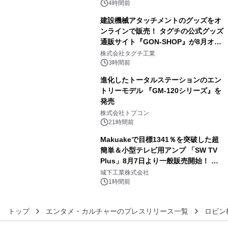
4時間前
建設機械アタッチメントのグッズをオ
ンラインで販売！ タグチの公式グッズ
通販サイト『GON-SHOP』が8月オー
4
プン
株式会社タグチ工業
3時間前
進化したトータルステーションのエン
トリーモデル 『GM-120シリーズ』を
発売
5
株式会社トプコン
21時間前
Makuakeで目標1341％を突破した超
簡単＆小型テレビ用アンプ 「SW TV
Plus」8月7日より一般販売開始！ ケ
6
ーブル1本つなぐだけ、テレビの音が
城下工業株式会社
ぐっと豊かに
1時間前
トップ
エンタメ・カルチャーのプレスリリース一覧
ロビン