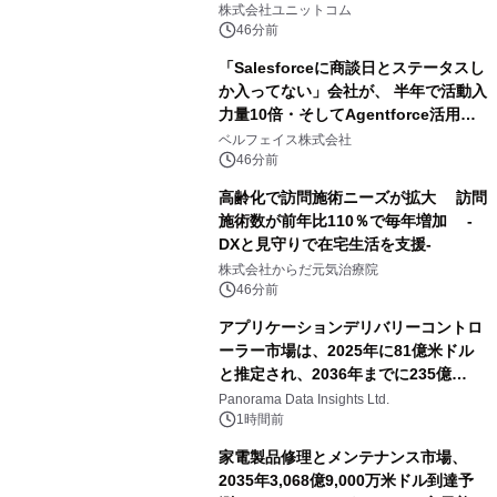
NVIDIA® GeForce RTX™ 5070 Ti搭
株式会社ユニットコム
載モデルを販売開始
46分前
「Salesforceに商談日とステータスし
か入ってない」会社が、 半年で活動入
力量10倍・そしてAgentforce活用へ
── 敷島住宅×bellSalesAI事例公開
ベルフェイス株式会社
46分前
高齢化で訪問施術ニーズが拡大 訪問
施術数が前年比110％で毎年増加 -
DXと見守りで在宅生活を支援-
株式会社からだ元気治療院
46分前
アプリケーションデリバリーコントロ
ーラー市場は、2025年に81億米ドル
と推定され、2036年までに235億
8,000万米ドルに達すると予測されて
Panorama Data Insights Ltd.
おり、予測期間（2026年～2036年）
1時間前
家電製品修理とメンテナンス市場、
2035年3,068億9,000万米ドル到達予