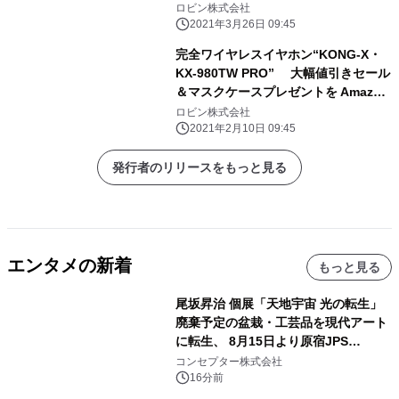
任
ロビン株式会社
2021年3月26日 09:45
完全ワイヤレスイヤホン“KONG-X・
KX-980TW PRO” 大幅値引きセール
＆マスクケースプレゼントを Amazon
丸康商店にて開催
ロビン株式会社
2021年2月10日 09:45
発行者のリリースをもっと見る
エンタメの新着
もっと見る
尾坂昇治 個展「天地宇宙 光の転生」
廃棄予定の盆栽・工芸品を現代アート
に転生、 8月15日より原宿JPS
Galleryにて約30点を展示
コンセプター株式会社
16分前