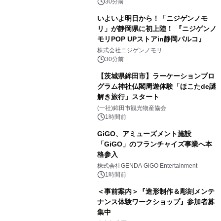
インビジュアル公開
30分前
いよいよ明日から！「ニジゲンノモ
リ」が静岡県に初上陸！ 『ニジゲンノ
モリPOP UPストアin静岡パルコ』
株式会社ニジゲンノモリ
30分前
【茨城県鉾田市】ラーケーションプロ
グラム神社仏閣周遊体験「ほこたde謎
解き旅行」スタート
(一社)鉾田市観光物産協会
1時間前
GiGO、アミューズメント施設
「GiGO」のフランチャイズ事業へ本
格参入
株式会社GENDA GiGO Entertainment
1時間前
＜事前案内＞『造形制作＆彫刻メンテ
ナンス体験ワークショップ』参加者募
集中