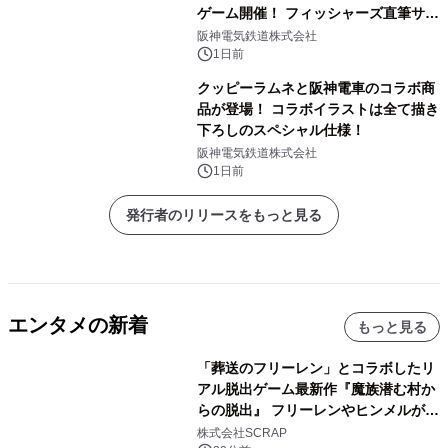
ゲーム開催！ フィッシャーズ直筆サイ
ン色紙など豪華景品が登場！
阪神電気鉄道株式会社
1日前
クッピーラムネと阪神電車のコラボ商
品が登場！ コラボイラストは全て描き
下ろしのスペシャル仕様！
阪神電気鉄道株式会社
1日前
発行者のリリースをもっと見る
エンタメの新着
もっと見る
「葬送のフリーレン」とコラボしたリ
アル脱出ゲーム最新作『魔族潜む村か
らの脱出』 フリーレンやヒンメルが武
器を手に魔族を見据える描き下ろしメ
株式会社SCRAP