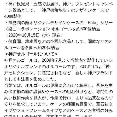
・神戸観光局「五感でお届け、神戸」プレゼントキャンペ
ーン景品として、「神戸街角散歩」のデザインケースで
40個製作
・風見鶏の館オリジナルデザインケースの「Fate」シリー
ズ楽曲コラボレーション オルゴールを約500個納品
（2020年10月15日（木）現在）
・保育園、幼稚園などの卒園記念品として、園歌などのオ
ルゴールを各園へ約20個納品
＜神戸オルゴールについて＞
神戸オルゴールは、2009年7月より当館内で製作している
オリジナルブランドのオルゴールです。2013年には「神
戸セレクション」に選定されるなど、新しい神戸ブランド
としても注目を集めました。
当館では、オルゴールの規格に合わせて編曲し、音色を生
み出す櫛の歯の調律やケースへの組み付けなど、専門性の
高い技術作業を職人が手作業で行い、より高品質なものづ
くりを追求しています。ケースの種類も豊富で、宝石箱タ
イプやフォトフレームタイプなどのケースとお客様の好み
の曲を組み合わせて、注文後に製作しています。