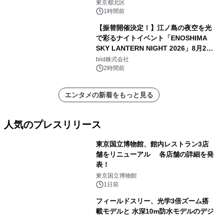
東京都北区
1時間前
【振替開催決定！】江ノ島の夜空を光
で彩るナイトイベント「ENOSHIMA
SKY LANTERN NIGHT 2026」8月22
日(土)振替開催＆受付スタート！
biid株式会社
2時間前
エンタメの新着をもっと見る
人気のプレスリリース
東京国立博物館、館内レストラン3店
舗をリニューアル 各店舗の詳細を発
表！
1
東京国立博物館
1日前
フィールドスリー、光学3倍ズーム搭
載モデルと 水深10m防水モデルのデジ