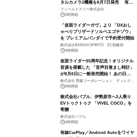
タルカメラ2機種を8月7日発売 有効
2
約1300万画素、用途別に選べるコンデ
フィールドスリー株式会社
ジ新登場
5時間前
「仮面ライダーガヴ」より 「DXおし
ゃべりブリザードソルベエゴチゾウ」
を プレミアムバンダイで予約受付開始
3
株式会社BANDAI SPIRITS EC戦略部
4時間前
仮面ライダー55周年記念！オリジナル
音源を搭載した 「音声目覚まし時計」
が8月6日に一般発売開始！ あの日の
4
大興奮が今甦る
株式会社 秀建コーポレーション ディレクト
アートギャラリー
8時間前
株式会社バブル、伊勢原市へ3人乗り
EVトゥクトゥク 「VIVEL COCO」を
寄贈
5
株式会社バブル
4時間前
有線CarPlay／Android Autoをワイヤ