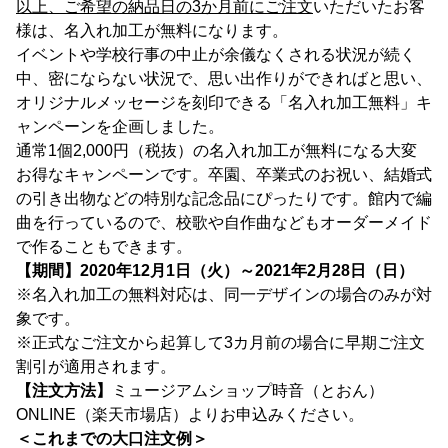
以上、ご希望の納品日の3か月前にご注文
いただいたお客
様は、名入れ加工が無料になります。
イベントや学校行事の中止が余儀なくされる状況が続く
中、密にならない状況で、思い出作りができればと思い、
オリジナルメッセージを刻印できる「名入れ加工無料」キ
ャンペーンを企画しました。
通常1個2,000円（税抜）の名入れ加工が無料になる大変
お得なキャンペーンです。卒園、卒業式のお祝い、結婚式
の引き出物などの特別な記念品にぴったりです。館内で編
曲を行っているので、校歌や自作曲などもオーダーメイド
で作ることもできます。
【期間】2020年12月1日（火）～2021年2月28日（日）
※名入れ加工の無料対応は、同一デザインの場合のみが対
象です。
※正式なご注文から起算して3カ月前の場合に早期ご注文
割引が適用されます。
【注文方法】
ミュージアムショップ時音（とおん）
ONLINE（楽天市場店）よりお申込みください。
＜これまでの大口注文例＞