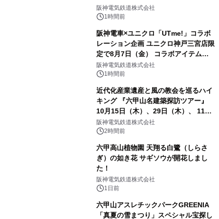
阪神電気鉄道株式会社
1時間前
阪神電車×ユニクロ「UTme!」コラボ
レーション企画 ユニクロ神戸三宮店限
定で8月7日（金） コラボアイテムが
発売決定！
阪神電気鉄道株式会社
1時間前
近代化産業遺産と風の教会を巡るハイ
キング 『六甲山名建築探訪ツアー』
10月15日（木）、29日（木）、 11月
5日（木）、12日（木）に開催！
阪神電気鉄道株式会社
2時間前
六甲高山植物園 天翔る白鷺（しらさ
ぎ）の如き花 サギソウが開花しまし
た！
阪神電気鉄道株式会社
1日前
六甲山アスレチックパークGREENIA
「真夏の雪まつり」スペシャル宝探し