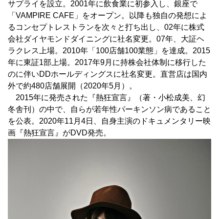
サプライを設立。2001年に飲食業に初参入し、銀座で
「VAMPIRE CAFE」をオープン。以降も独自の発想によ
るコンセプトレストランを次々と打ち出し、02年に株式
会社ダイヤモンドダイニングに社名変更。07年、大証ヘ
ラクレス上場。2010年「100店舗100業態」を達成。2015
年に東証1部上場。2017年9月に持株会社体制に移行した
のに伴いDDホールディングスに社名変更。直営店は国内
外で約480店舗展開（2020年5月）。
2015年に発売された『熱狂宣言』（著・小松成美、幻
冬舎刊）の中で、自らが若年性パーキンソン病であること
を公表。2020年11月4日、自身主演のドキュメンタリー映
画『熱狂宣言』がDVD発売。