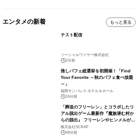
エンタメの新着
もっと見る
テスト配信
ソーシャルワイヤー株式会社
2分前
推しパフェ総選挙を初開催！「Find
Your Favorite ～秋のパフェ食べ放題
～」
福岡サンパレス ホテル＆ホール
16分前
「葬送のフリーレン」とコラボしたリ
アル脱出ゲーム最新作『魔族潜む村か
らの脱出』 フリーレンやヒンメルが武
器を手に魔族を見据える描き下ろしメ
株式会社SCRAP
インビジュアル公開
49分前