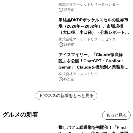
ル以上）・分析レポートを発表
株式会社マーケットリサーチセンター
19分前
単結晶DKDPポッケルスセルの世界市
場（2026年～2032年）、市場規模
（大口径、小口径）・分析レポートを
発表
株式会社マーケットリサーチセンター
19分前
アイスマイリー、「Claude徹底解
説」を公開！ChatGPT・Copilot・
Gemini・Claudeを機能別／業務別に
比較―自社に合う生成AIの選び方がわ
株式会社アイスマイリー
かる実践ガイド
49分前
ビジネスの新着をもっと見る
グルメの新着
もっと見る
推しパフェ総選挙を初開催！「Find