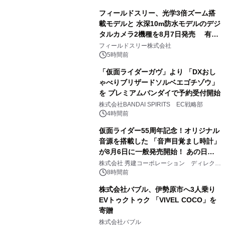
フィールドスリー、光学3倍ズーム搭
載モデルと 水深10m防水モデルのデジ
タルカメラ2機種を8月7日発売 有効
2
約1300万画素、用途別に選べるコンデ
フィールドスリー株式会社
ジ新登場
5時間前
「仮面ライダーガヴ」より 「DXおし
ゃべりブリザードソルベエゴチゾウ」
を プレミアムバンダイで予約受付開始
3
株式会社BANDAI SPIRITS EC戦略部
4時間前
仮面ライダー55周年記念！オリジナル
音源を搭載した 「音声目覚まし時計」
が8月6日に一般発売開始！ あの日の
4
大興奮が今甦る
株式会社 秀建コーポレーション ディレクト
アートギャラリー
8時間前
株式会社バブル、伊勢原市へ3人乗り
EVトゥクトゥク 「VIVEL COCO」を
寄贈
5
株式会社バブル