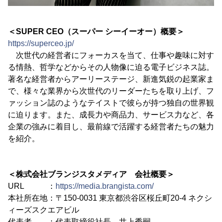
＜SUPER CEO（スーパー シーイーオー）概要＞
https://superceo.jp/
次世代の経営者にフォーカスを当て、仕事や趣味に対す
る情熱、哲学などからその人物像に迫る電子ビジネス誌。
著名な経営者からアーリーステージ、新進気鋭の起業家ま
で、様々な業界から次世代のリーダーたちを取り上げ、フ
ァッション誌のようなテイストで彼らが持つ独自の世界観
に迫ります。また、成長力や商品力、サービス力など、各
企業の強みに着目し、最前線で活躍する経営者たちの魅力
を紹介。
＜株式会社ブランジスタメディア 会社概要＞
URL ：
https://media.brangista.com/
本社所在地：〒150-0031 東京都渋谷区桜丘町20-4 ネクシ
ィーズスクエアビル
代表者 ：代表取締役社長 井上秀嗣