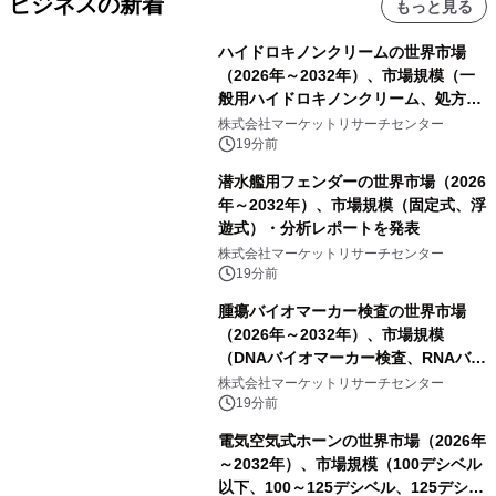
ビジネスの新着
もっと見る
ハイドロキノンクリームの世界市場
（2026年～2032年）、市場規模（一
般用ハイドロキノンクリーム、処方用
ハイドロキノンクリーム）・分析レポ
株式会社マーケットリサーチセンター
ートを発表
19分前
潜水艦用フェンダーの世界市場（2026
年～2032年）、市場規模（固定式、浮
遊式）・分析レポートを発表
株式会社マーケットリサーチセンター
19分前
腫瘍バイオマーカー検査の世界市場
（2026年～2032年）、市場規模
（DNAバイオマーカー検査、RNAバイ
オマーカー検査、タンパク質バイオマ
株式会社マーケットリサーチセンター
ーカー検査、細胞ベースのバイオマー
19分前
カー検査、多項目バイオマーカー検
電気空気式ホーンの世界市場（2026年
査）・分析レポートを発表
～2032年）、市場規模（100デシベル
以下、100～125デシベル、125デシベ