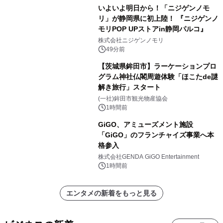
いよいよ明日から！「ニジゲンノモ
リ」が静岡県に初上陸！ 『ニジゲンノ
モリPOP UPストアin静岡パルコ』
株式会社ニジゲンノモリ
49分前
【茨城県鉾田市】ラーケーションプロ
グラム神社仏閣周遊体験「ほこたde謎
解き旅行」スタート
(一社)鉾田市観光物産協会
1時間前
GiGO、アミューズメント施設
「GiGO」のフランチャイズ事業へ本
格参入
株式会社GENDA GiGO Entertainment
1時間前
エンタメの新着をもっと見る