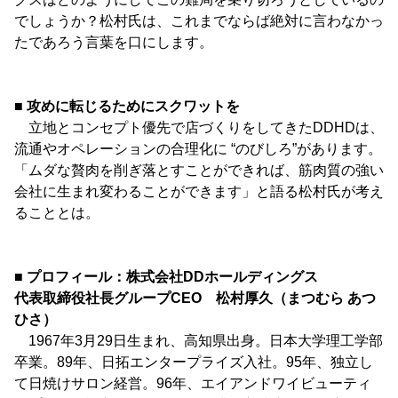
でしょうか？松村氏は、これまでならば絶対に言わなかっ
たであろう言葉を口にします。
■ 攻めに転じるためにスクワットを
立地とコンセプト優先で店づくりをしてきたDDHDは、
流通やオペレーションの合理化に “のびしろ”があります。
「ムダな贅肉を削ぎ落とすことができれば、筋肉質の強い
会社に生まれ変わることができます」と語る松村氏が考え
ることとは。
■ プロフィール：株式会社DDホールディングス
代表取締役社長グループCEO 松村厚久（まつむら あつ
ひさ）
1967年3月29日生まれ、高知県出身。日本大学理工学部
卒業。89年、日拓エンタープライズ入社。95年、独立し
て日焼けサロン経営。96年、エイアンドワイビューティ