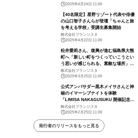
2025年4月24日 11:00
【40名限定】星野リゾート代表や俳優
の山口智子さんらが登壇「ちゃんと旅
を考える学校」受講生募集開始
株式会社ブランジスタ
2025年4月22日 11:00
松井愛莉さん、復興が進む福島県大熊
町へ「新しい町をつくっていこうとい
う思いが感じられる、素敵な場所」
「月刊 旅色」4月号公開
株式会社ブランジスタ
2025年3月25日 11:00
公式アンバサダー黒木メイサさんと神
秘のイマーシブナイトを体験
「LIMISA NAKAGUSUKU 開催記念レ
セプション」実施レポート
株式会社ブランジスタ
2025年2月25日 11:00
発行者のリリースをもっと見る