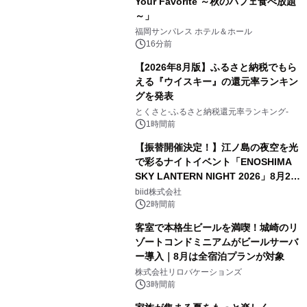
Your Favorite ～秋のパフェ食べ放題
～」
福岡サンパレス ホテル＆ホール
16分前
【2026年8月版】ふるさと納税でもら
える『ウイスキー』の還元率ランキン
グを発表
とくさと-ふるさと納税還元率ランキング-
1時間前
【振替開催決定！】江ノ島の夜空を光
で彩るナイトイベント「ENOSHIMA
SKY LANTERN NIGHT 2026」8月22
日(土)振替開催＆受付スタート！
biid株式会社
2時間前
客室で本格生ビールを満喫！城崎のリ
ゾートコンドミニアムがビールサーバ
ー導入｜8月は全宿泊プランが対象
株式会社リロバケーションズ
3時間前