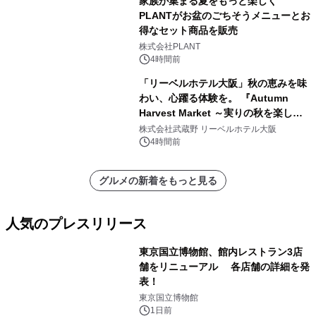
家族が集まる夏をもっと楽しく
PLANTがお盆のごちそうメニューとお
得なセット商品を販売
株式会社PLANT
4時間前
「リーベルホテル大阪」秋の恵みを味
わい、心躍る体験を。 『Autumn
Harvest Market ～実りの秋を楽しむ
ディナー&スイーツビュッフェ～』を9
株式会社武蔵野 リーベルホテル大阪
月18日より開催！
4時間前
グルメの新着をもっと見る
人気のプレスリリース
東京国立博物館、館内レストラン3店
舗をリニューアル 各店舗の詳細を発
表！
1
東京国立博物館
1日前