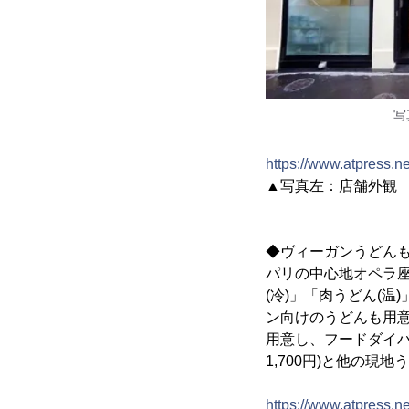
写
https://www.atpress.
▲写真左：店舗外観 写
◆ヴィーガンうどん
パリの中心地オペラ座
(冷)」「肉うどん(温
ン向けのうどんも用
用意し、フードダイバ
1,700円)と他の
https://www.atpress.