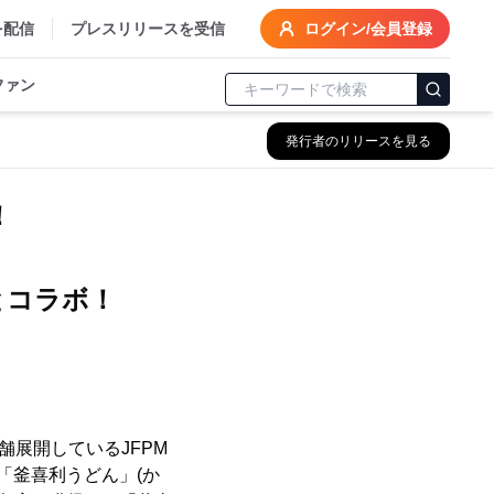
を配信
プレスリリースを受信
ログイン/会員登録
ファン
発行者のリリースを見る
！
プン
とコラボ！
店舗展開しているJFPM
業態「釜喜利うどん」(か