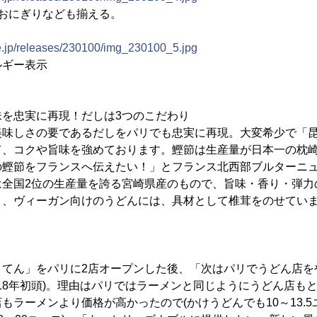
おにぎりなども揃える。
ne.jp/releases/230100/img_230100_5.jpg
ルギー表示
味を忠実に再現！だしは3つのこだわり
美味しさの要であるだしをパリでも忠実に再現。大変希少で「
て、コクや旨味を強めております。鰹節は生産量が日本一の枕
の鰹節をフランスへ伝えたい！」とフランス北西部ブルターニ
は全国2位の生産量を誇る宮崎県産のもので、旨味・香り・弾力
く、ヴィーガン向けのうどんには、具材として椎茸をのせてい
うてん」をパリに2店オープンした後、「次はパリでうどん店を
018年初頭)。理由はパリではラーメンと同じようにうどん店も
もラーメンより価格が高かったので(かけうどんでも10～13.