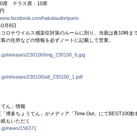
席 テラス席：10席
0円
//www.facebook.com/hakataudonparis
10月8日
るコロナウイルス感染症対策のルールに則り、当面は夜10時ま
来店客の住所などの情報を必ずノートに記載して営業。
ne.jp/releases/230100/img_230100_6.jpg
e.jp/releases/230100/att_230100_1.pdf
うてん」情報
博多ちょうてん」がメディア「Time Out」にてBEST100
手紙もいただく
e.jp/news/156371