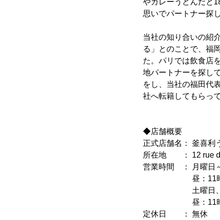
やカレーうどんだと1
思いでパートナー探
当社の知り合いの紹
る」とのことで、福
た。パリでは飲食店
地パートナーを探して
をし、当社の福田代
社へ転籍してもらっ
◆店舗概要
正式店舗名： 釜喜利うど
所在地 ： 12 rue de P
営業時間 ： 月曜日
昼：11時45分～
土曜日、日
昼：11時45分～
定休日 ： 無休