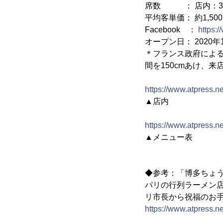
席数 ： 店内：30
平均客単価： 約1,50
Facebook ：
https:
オープン日： 2020年
＊フランス政府によ
間を150cmあけ、
https://www.atpress.
▲店内
https://www.atpress.n
▲メニュー表
◆参考：「博多ちょ
パリの行列ラーメン店「
リ市長から祝福のお
https://www.atpress.n