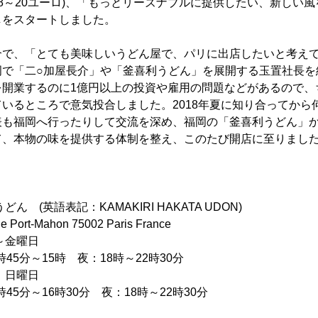
8～20ユーロ)、「もっとリーズナブルに提供したい、新しい
しをスタートしました。
介で、「とても美味しいうどん屋で、パリに出店したいと考え
岡で「二○加屋長介」や「釜喜利うどん」を展開する玉置社長を
を開業するのに1億円以上の投資や雇用の問題などがあるので、
いるところで意気投合しました。2018年夏に知り合ってから
表も福岡へ行ったりして交流を深め、福岡の「釜喜利うどん」か
て、本物の味を提供する体制を整え、このたび開店に至りまし
ん (英語表記：KAMAKIRI HAKATA UDON)
ort-Mahon 75002 Paris France
～金曜日
15時 夜：18時～22時30分
曜日
16時30分 夜：18時～22時30分