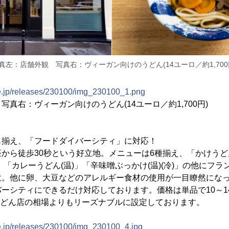
真左：店舗外観 写真右：ヴィーガン向けのうどん(14ユーロ／約1,700
ne.jp/releases/230100/img_230100_1.png
真右：ヴィーガン向けのうどん(14ユーロ／約1,700円)
も揃え、「フードダイバーシティ」に対応！
から徒歩30秒という好立地。メニューは6種揃え、「かけうど
)」「カレーうどん(温)」「辛味噌ぶっかけ(温)(冷)」の他にフ
意。他に卵、大豆などのアレルギー食材の使用が一目瞭然にな
ーシティにできるだけ対応しております。価格は単品で10～14ユ
現地うどん店の相場よりもリーズナブルに設定しております。
ne.jp/releases/230100/img_230100_4.jpg