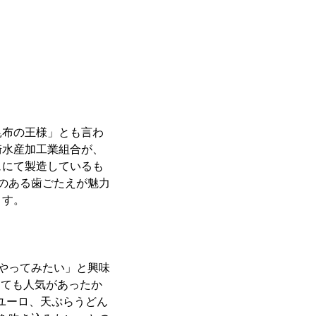
昆布の王様」とも言わ
崎水産加工業組合が、
ュにて製造しているも
のある歯ごたえが魅力
ます。
やってみたい」と興味
とても人気があったか
5ユーロ、天ぷらうどん