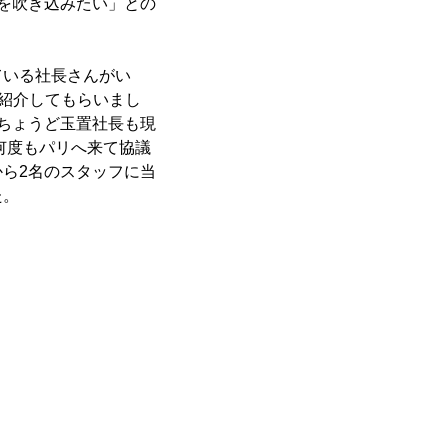
風を吹き込みたい」との
ている社長さんがい
紹介してもらいまし
ちょうど玉置社長も現
何度もパリへ来て協議
ら2名のスタッフに当
た。