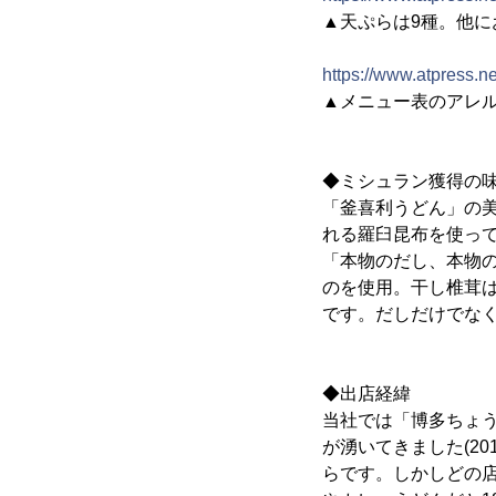
▲天ぷらは9種。他に
https://www.atpress.
▲メニュー表のアレ
◆ミシュラン獲得の
「釜喜利うどん」の
れる羅臼昆布を使っ
「本物のだし、本物
のを使用。干し椎茸
です。だしだけでな
◆出店経緯
当社では「博多ちょ
が湧いてきました(2
らです。しかしどの店