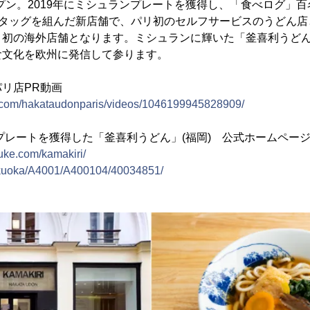
プン。2019年にミシュランプレートを獲得し、「食べログ」
とタッグを組んだ新店舗で、パリ初のセルフサービスのうどん
、初の海外店舗となります。ミシュランに輝いた「釜喜利うど
食文化を欧州に発信して参ります。
リ店PR動画
.com/hakataudonparis/videos/1046199945828909/
ンプレートを獲得した「釜喜利うどん」(福岡) 公式ホームペー
uke.com/kamakiri/
fukuoka/A4001/A400104/40034851/