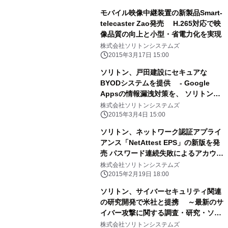
モバイル映像中継装置の新製品Smart-
telecaster Zao発売 H.265対応で映
像品質の向上と小型・省電力化を実現
株式会社ソリトンシステムズ
2015年3月17日 15:00
ソリトン、戸田建設にセキュアな
BYODシステムを提供 - Google
Appsの情報漏洩対策を、 ソリトンの
セキュアブラウザとデジタル証明書で
株式会社ソリトンシステムズ
実現 -
2015年3月4日 15:00
ソリトン、ネットワーク認証アプライ
アンス「NetAttest EPS」の新版を発
売 パスワード連続失敗によるアカウン
トロック機能など、 認証アカウントの
株式会社ソリトンシステムズ
運用管理ポリシーを強化
2015年2月19日 18:00
ソリトン、サイバーセキュリティ関連
の研究開発で米社と提携 ～最新のサ
イバー攻撃に関する調査・研究・ソリ
ューション開発に着手～
株式会社ソリトンシステムズ