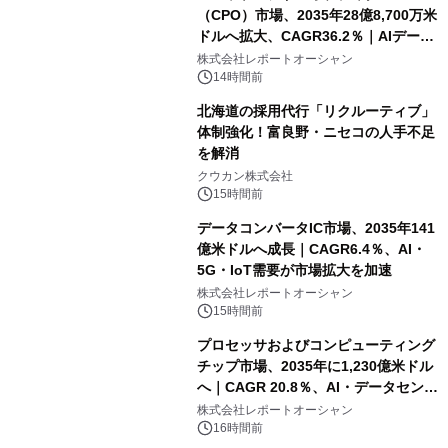
（CPO）市場、2035年28億8,700万米
ドルへ拡大、CAGR36.2％｜AIデータ
センター・高速光通信需要が成長を加
株式会社レポートオーシャン
速
14時間前
北海道の採用代行「リクルーティブ」
体制強化！富良野・ニセコの人手不足
を解消
クウカン株式会社
15時間前
データコンバータIC市場、2035年141
億米ドルへ成長｜CAGR6.4％、AI・
5G・IoT需要が市場拡大を加速
株式会社レポートオーシャン
15時間前
プロセッサおよびコンピューティング
チップ市場、2035年に1,230億米ドル
へ｜CAGR 20.8％、AI・データセンタ
ー需要が成長を牽引
株式会社レポートオーシャン
16時間前