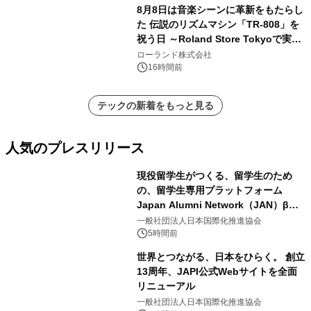
8月8日は音楽シーンに革新をもたらし
た 伝説のリズムマシン「TR-808」を
祝う日 ～Roland Store Tokyoで実機
を展示しての 記念キャンペーンを開
ローランド株式会社
催 英国ラジオ「NTS」の 特別プログ
16時間前
ラムや、「TR-808」を愛する伝説的
アーティストを フィーチャーしたアニ
テックの新着をもっと見る
メーションを公開～
人気のプレスリリース
現役留学生がつくる、留学生のため
の、留学生専用プラットフォーム
Japan Alumni Network（JAN）β版
1
をリリース
一般社団法人日本国際化推進協会
5時間前
世界とつながる、日本をひらく。 創立
13周年、JAPI公式Webサイトを全面
リニューアル
2
一般社団法人日本国際化推進協会