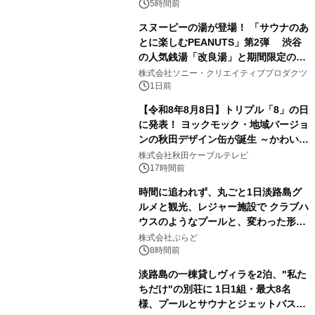
5時間前
スヌーピーの湯が登場！ 「サウナのあ
とに楽しむPEANUTS」第2弾 渋谷
の人気銭湯「改良湯」と期間限定のコ
3
ラボレーション サウナイキタイコラ
株式会社ソニー・クリエイティブプロダクツ
ボグッズも発売決定！
1日前
【令和8年8月8日】トリプル「8」の日
に発表！ ヨックモック・地域バージョ
ンの秋田デザイン缶が誕生 ～かわいい
4
秋田犬の子犬と秋田の四季と名所を巡
株式会社秋田ケーブルテレビ
るパッケージ～ 9月1日(火)秋田県内で
17時間前
販売開始
時間に追われず、丸ごと1日淡路島グ
ルメと観光、レジャー施設で クラブハ
ウスのようなプールと、変わった形の
5
サウナも 「THE BOXY AWAJI」のお
株式会社ぷらど
得な素泊まり連泊プランで
8時間前
淡路島の一棟貸しヴィラを2泊、"私た
ちだけ"の別荘に 1日1組・最大8名
様、プールとサウナとジェットバス付
6