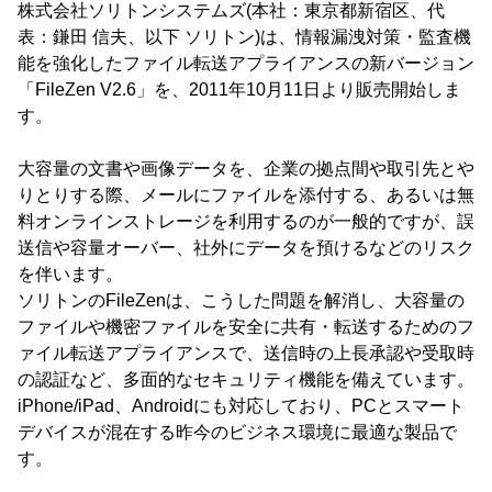
株式会社ソリトンシステムズ(本社：東京都新宿区、代
表：鎌田 信夫、以下 ソリトン)は、情報漏洩対策・監査機
能を強化したファイル転送アプライアンスの新バージョン
「FileZen V2.6」を、2011年10月11日より販売開始しま
す。
大容量の文書や画像データを、企業の拠点間や取引先とや
りとりする際、メールにファイルを添付する、あるいは無
料オンラインストレージを利用するのが一般的ですが、誤
送信や容量オーバー、社外にデータを預けるなどのリスク
を伴います。
ソリトンのFileZenは、こうした問題を解消し、大容量の
ファイルや機密ファイルを安全に共有・転送するためのフ
ァイル転送アプライアンスで、送信時の上長承認や受取時
の認証など、多面的なセキュリティ機能を備えています。
iPhone/iPad、Androidにも対応しており、PCとスマート
デバイスが混在する昨今のビジネス環境に最適な製品で
す。