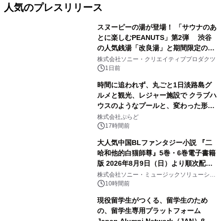
人気のプレスリリース
スヌーピーの湯が登場！ 「サウナのあ
とに楽しむPEANUTS」第2弾 渋谷
の人気銭湯「改良湯」と期間限定のコ
1
ラボレーション サウナイキタイコラ
株式会社ソニー・クリエイティブプロダクツ
ボグッズも発売決定！
1日前
時間に追われず、丸ごと1日淡路島グ
ルメと観光、レジャー施設で クラブハ
ウスのようなプールと、変わった形の
2
サウナも 「THE BOXY AWAJI」のお
株式会社ぷらど
得な素泊まり連泊プランで
17時間前
大人気中国BLファンタジー小説 『二
哈和他的白猫師尊』5巻・6巻電子書籍
版 2026年8月9日（日）より順次配信
3
開始
株式会社ソニー・ミュージックソリューショ
ンズ
10時間前
現役留学生がつくる、留学生のため
の、留学生専用プラットフォーム