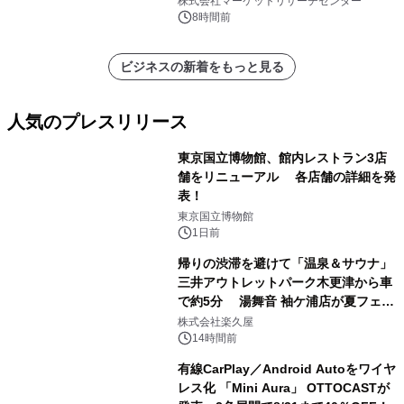
株式会社マーケットリサーチセンター
ートを発表
8時間前
ビジネスの新着をもっと見る
人気のプレスリリース
東京国立博物館、館内レストラン3店
舗をリニューアル 各店舗の詳細を発
表！
1
東京国立博物館
1日前
帰りの渋滞を避けて「温泉＆サウナ」
三井アウトレットパーク木更津から車
で約5分 湯舞音 袖ケ浦店が夏フェア
2
メニューを提供
株式会社楽久屋
14時間前
有線CarPlay／Android Autoをワイヤ
レス化 「Mini Aura」 OTTOCASTが