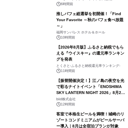
6時間前
推しパフェ総選挙を初開催！「Find
Your Favorite ～秋のパフェ食べ放題
～」
福岡サンパレス ホテル＆ホール
10時間前
【2026年8月版】ふるさと納税でもら
える『ウイスキー』の還元率ランキン
グを発表
とくさと-ふるさと納税還元率ランキング-
11時間前
【振替開催決定！】江ノ島の夜空を光
で彩るナイトイベント「ENOSHIMA
SKY LANTERN NIGHT 2026」8月22
日(土)振替開催＆受付スタート！
biid株式会社
12時間前
客室で本格生ビールを満喫！城崎のリ
ゾートコンドミニアムがビールサーバ
ー導入｜8月は全宿泊プランが対象