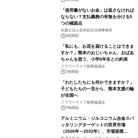
「借用書がないお金」は返さなければ
ならない？支払義務の有無を分ける5
つの確認点
弁護士法人若井綜合法律事務所
6時間前
「私にも、お花を届けることはできま
すか？」熊本のおじいちゃん、おばあ
ちゃんを想う、小学6年生との約束
フラワーライフ振興協議会
7時間前
「わたしたちにも何かできますか？」
子どもたちの一言から、熊本支援の輪
が全国へ
フラワーライフ振興協議会
7時間前
アルミニウム・ジルコニウム合金スパ
ッタリングターゲットの世界市場
（2026年～2032年）、市場規模
（0.995、0.999、その他）・分析レポ