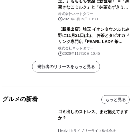
玉。』もちもち食感で新登場！ ＝「黒
蜜きなこミルク」と「抹茶あずきミル
ク」 3月22日発売開始＝
株式会社ネットタワー
2021年3月19日 10:30
〈新規出店〉埼玉 イオンタウンふじみ
野に11月21日(土)、 お茶とタピオカド
リンク専門店『PEARL LADY 茶
BAR』が オープン！
株式会社ネットタワー
2020年11月10日 10:45
発行者のリリースをもっと見る
グルメの新着
もっと見る
ゴミ出しのストレス、まだ抱えてます
か？
LivelyLifeライブリーライフ株式会社