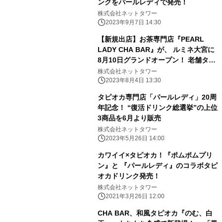
ンクをパールレディで発売！
株式会社ネットタワー
2023年9月7日 14:30
【新規出店】お茶専門店『PEARL
LADY CHA BAR』が、 ルミネ大宮に
8月10日グランドオープン！ 老舗タピ
オカドリンク店「パールレディ」から
株式会社ネットタワー
ブランドリニューアル！
2023年8月4日 13:30
タピオカ専門店「パールレディ」20周
年記念！ “復活ドリンク総選挙”の上位
3商品を6月より販売
株式会社ネットタワー
2023年5月26日 14:00
カワイイ×タピオカ！『ポムポムプリ
ン』と 『パールレディ』のコラボタピ
オカドリンク発売！
株式会社ネットタワー
2021年3月26日 12:00
CHA BAR、和風タピオカ『のむ、白