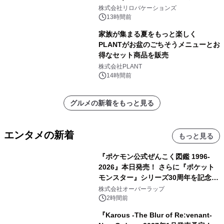
株式会社リロバケーションズ
13時間前
家族が集まる夏をもっと楽しく
PLANTがお盆のごちそうメニューとお
得なセット商品を販売
株式会社PLANT
14時間前
グルメの新着をもっと見る
エンタメの新着
もっと見る
『ポケモン公式ぜんこく図鑑 1996-
2026』本日発売！ さらに『ポケット
モンスター』シリーズ30周年を記念し
た画集『ポケットモンスター ビジュア
株式会社オーバーラップ
ルアートブック』の発売決定！ 2026
2時間前
年12月18日（金）、3冊同時発売！
『Karous -The Blur of Re:venant-