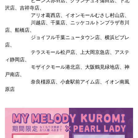
ビーンズ赤羽店、グランデュオ蒲田店、下北
沢店、吉祥寺店、
アリオ葛西店、イオンモールむさし村山店、
川越店、千葉店、ニッケコルトンプラザ市川
店、船橋店、
ジョイフル千葉ニュータウン店、横浜ビブレ
店、
テラスモール松戸店、上大岡京急店、アステ
ィ静岡店、
モザイクモール港北店、大阪鶴見緑地店、神
戸南店、
奈良橿原店、小倉駅前アイム店、イオン南風
原店