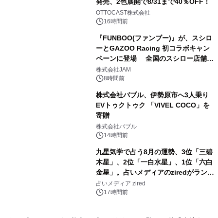
発売、2色展開で8/31まで40％OFF！
3
OTTOCAST株式会社
16時間前
『FUNBOO(ファンブー)』が、スシロ
ーとGAZOO Racing 初コラボキャン
ペーンに登場 全国のスシロー店舗で
4
GR 4車種の FUNBOO(ミニカー)付き
株式会社JAM
メニューが展開されます
8時間前
株式会社バブル、伊勢原市へ3人乗り
EVトゥクトゥク 「VIVEL COCO」を
寄贈
5
株式会社バブル
14時間前
九星気学で占う8月の運勢、3位「三碧
木星」、2位「一白水星」、1位「六白
金星」。占いメディアのziredがランキ
6
ングを発表
占いメディア zired
17時間前