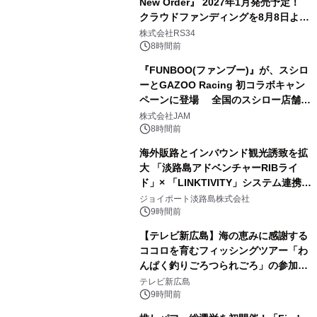
New Order』 2027年1月発売予定！
クラウドファンディングを8月8日より
開始
株式会社RS34
8時間前
『FUNBOO(ファンブー)』が、スシロ
ーとGAZOO Racing 初コラボキャン
ペーンに登場 全国のスシロー店舗で
GR 4車種の FUNBOO(ミニカー)付き
株式会社JAM
メニューが展開されます
8時間前
海外販路とインバウンド観光誘致を拡
大 「淡路島アドベンチャーRIBライ
ド」× 「LINKTIVITY」システム連携を
開始！
ジョイポート淡路島株式会社
9時間前
【テレビ新広島】海の恵みに感謝する
ココロを育むフィッシングツアー「わ
んぱく釣りごろつられごろ」の参加小
学生を募集
テレビ新広島
9時間前