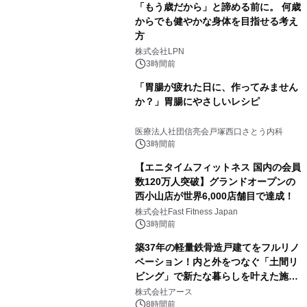
「もう歳だから」と諦める前に。 何歳
からでも健やかな身体を目指せる考え
方
株式会社LPN
3時間前
「胃腸が疲れた日に、作ってみません
か？」胃腸にやさしいレシピ
医療法人社団信亮会戸塚西口さとう内科
3時間前
【エニタイムフィットネス 国内の会員
数120万人突破】グランドオープンの
西小山店が世界6,000店舗目で達成！
株式会社Fast Fitness Japan
3時間前
築37年の軽量鉄骨造戸建てをフルリノ
ベーション！内と外をつなぐ「土間リ
ビング」で新たな暮らしを叶えた施工
事例を株式会社アースが公開
株式会社アース
8時間前