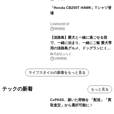
「Honda CB250T HAWK」Tシャツ登
場
CAMSHOP.JP
9時間前
【淡路島】愛犬と一緒に過ごせる宿
で、一緒に泊まり、一緒にご飯 愛犬専
用の淡路島グルメ、ドッグランにミニ
プール グランピングとトレーラーハウ
株式会社ぷらど
スの2施設で
10時間前
ライフスタイルの新着をもっと見る
テックの新着
もっと見る
CxPASS、届いた荷物を 「配送」「買
取査定」から選択可能に！