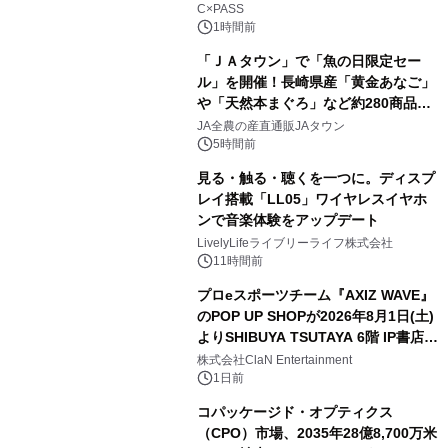
C×PASS
1時間前
「ＪＡタウン」で「魚の日限定セー
ル」を開催！長崎県産「黄金あなご」
や「天然本まぐろ」など約280商品を
販売！～毎月１０日の定例企画～
JA全農の産直通販JAタウン
5時間前
見る・触る・聴くを一つに。ディスプ
レイ搭載「LL05」ワイヤレスイヤホ
ンで音楽体験をアップデート
LivelyLifeライブリーライフ株式会社
11時間前
プロeスポーツチーム『AXIZ WAVE』
のPOP UP SHOPが2026年8月1日(土)
よりSHIBUYA TSUTAYA 6階 IP書店で
開催決定！！
株式会社ClaN Entertainment
1日前
コパッケージド・オプティクス
（CPO）市場、2035年28億8,700万米