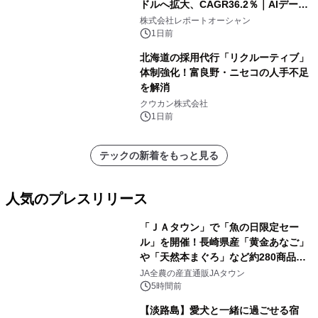
ドルへ拡大、CAGR36.2％｜AIデータ
センター・高速光通信需要が成長を加
株式会社レポートオーシャン
速
1日前
北海道の採用代行「リクルーティブ」
体制強化！富良野・ニセコの人手不足
を解消
クウカン株式会社
1日前
テックの新着をもっと見る
人気のプレスリリース
「ＪＡタウン」で「魚の日限定セー
ル」を開催！長崎県産「黄金あなご」
や「天然本まぐろ」など約280商品を
1
販売！～毎月１０日の定例企画～
JA全農の産直通販JAタウン
5時間前
【淡路島】愛犬と一緒に過ごせる宿