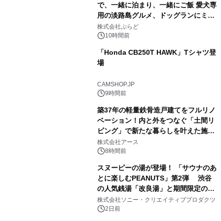
で、一緒に泊まり、一緒にご飯 愛犬専
用の淡路島グルメ、ドッグランにミニ
2
プール グランピングとトレーラーハウ
株式会社ぷらど
スの2施設で
10時間前
「Honda CB250T HAWK」Tシャツ登
場
3
CAMSHOP.JP
9時間前
築37年の軽量鉄骨造戸建てをフルリノ
ベーション！内と外をつなぐ「土間リ
ビング」で新たな暮らしを叶えた施工
4
事例を株式会社アースが公開
株式会社アース
8時間前
スヌーピーの湯が登場！ 「サウナのあ
とに楽しむPEANUTS」第2弾 渋谷
の人気銭湯「改良湯」と期間限定のコ
5
ラボレーション サウナイキタイコラ
株式会社ソニー・クリエイティブプロダクツ
ボグッズも発売決定！
2日前