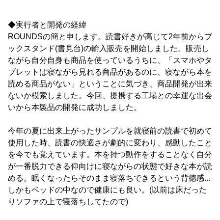
◆実行者と開発の経緯
ROUNDSの簡と申します。読書好きが高じて2年前からブ
ックスタンド(書見台)の輸入販売を開始しました。販売し
ながら自分自身も商品を使っているうちに、「スマホやタ
ブレットは寝ながら見れる商品があるのに、寝ながら本を
読める商品がない」ということに気づき、商品開発が出来
ないか模索しました。今回、提携する工場との幸運な出会
いから本製品の開発に成功しました。
今年の夏に出来上がったサンプルを就寝前の読書で初めて
使用した時、読書の快適さが劇的に変わり、感動したこと
を今でも覚えています。本を持つ動作をすることなく自分
が一番脱力できる仰向けに寝ながらの状態で好きな本が読
める。眠くなったらそのまま寝落ちできるという背徳感...
しかもベッドの中なので健康にも良い。(以前は床だった
りソファの上で寝落ちしてたので)