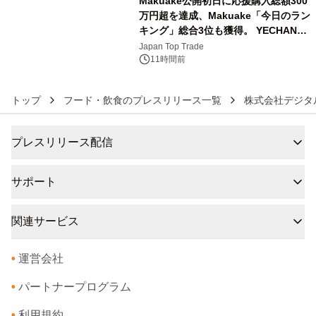
Makuake公開初日に応援購入総額300
万円超を達成、Makuake「今日のラン
キング」総合3位も獲得。 YECHAN音
6
浴シンギングボウル第2弾の大型サイ
Japan Top Trade
ズ（XL・2XL・3XL）を先行販売中
11時間前
トップ
フード・飲食のプレスリリース一覧
株式会社デジタ
プレスリリース配信
サポート
関連サービス
•
運営会社
•
パートナープログラム
•
利用規約