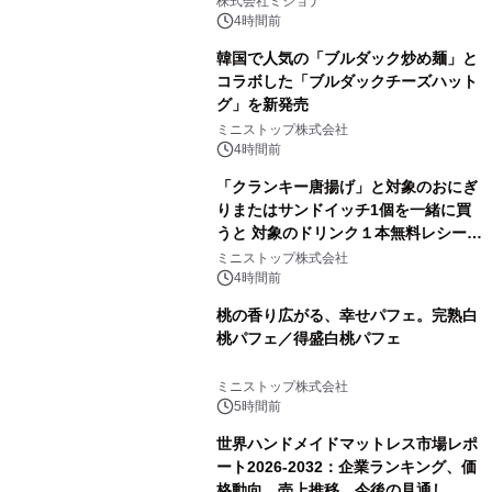
株式会社ミショナ
4時間前
韓国で人気の「ブルダック炒め麺」と
コラボした「ブルダックチーズハット
グ」を新発売
ミニストップ株式会社
4時間前
「クランキー唐揚げ」と対象のおにぎ
りまたはサンドイッチ1個を一緒に買
うと 対象のドリンク１本無料レシート
クーポンもらえる！※1
ミニストップ株式会社
4時間前
桃の香り広がる、幸せパフェ。完熟白
桃パフェ／得盛白桃パフェ
ミニストップ株式会社
5時間前
世界ハンドメイドマットレス市場レポ
ート2026-2032：企業ランキング、価
格動向、売上推移、今後の見通し