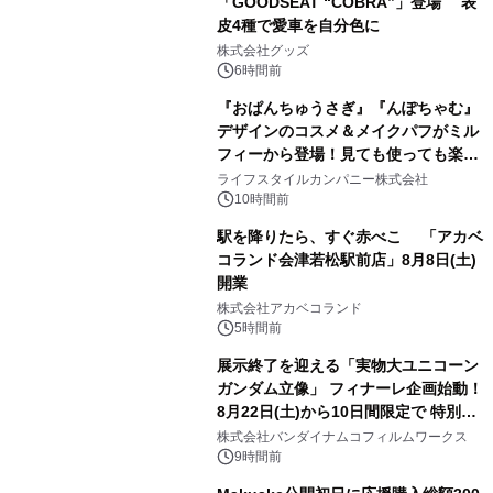
「GOODSEAT “COBRA”」登場 表
皮4種で愛車を自分色に
2
株式会社グッズ
6時間前
『おぱんちゅうさぎ』『んぽちゃむ』
デザインのコスメ＆メイクパフがミル
フィーから登場！見ても使っても楽し
3
い、ポップでキュートなコレクショ
ライフスタイルカンパニー株式会社
ン。
10時間前
駅を降りたら、すぐ赤べこ 「アカベ
コランド会津若松駅前店」8月8日(土)
開業
4
株式会社アカベコランド
5時間前
展示終了を迎える「実物大ユニコーン
ガンダム立像」 フィナーレ企画始動！
8月22日(土)から10日間限定で 特別映
5
像『UNICORN GUNDAM Statue ―
株式会社バンダイナムコフィルムワークス
BEYOND POSSIBILITY ―』を上映！
9時間前