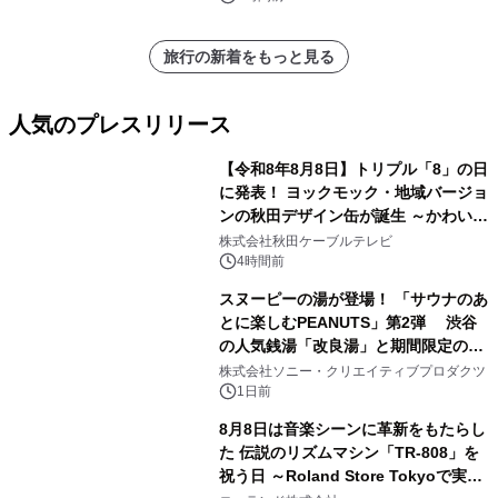
定！
旅行の新着をもっと見る
人気のプレスリリース
【令和8年8月8日】トリプル「8」の日
に発表！ ヨックモック・地域バージョ
ンの秋田デザイン缶が誕生 ～かわいい
1
秋田犬の子犬と秋田の四季と名所を巡
株式会社秋田ケーブルテレビ
るパッケージ～ 9月1日(火)秋田県内で
4時間前
販売開始
スヌーピーの湯が登場！ 「サウナのあ
とに楽しむPEANUTS」第2弾 渋谷
の人気銭湯「改良湯」と期間限定のコ
2
ラボレーション サウナイキタイコラ
株式会社ソニー・クリエイティブプロダクツ
ボグッズも発売決定！
1日前
8月8日は音楽シーンに革新をもたらし
た 伝説のリズムマシン「TR-808」を
祝う日 ～Roland Store Tokyoで実機
3