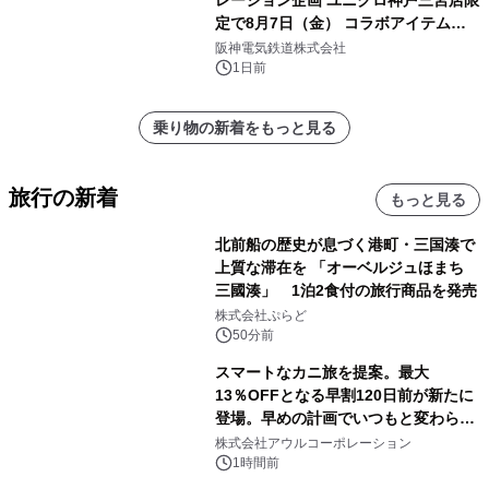
レーション企画 ユニクロ神戸三宮店限
定で8月7日（金） コラボアイテムが
発売決定！
阪神電気鉄道株式会社
1日前
乗り物の新着をもっと見る
旅行の新着
もっと見る
北前船の歴史が息づく港町・三国湊で
上質な滞在を 「オーベルジュほまち
三國湊」 1泊2食付の旅行商品を発売
株式会社ぷらど
50分前
スマートなカニ旅を提案。最大
13％OFFとなる早割120日前が新たに
登場。早めの計画でいつもと変わらぬ
大人の冬旅を。ー夕日ヶ浦温泉「佳松
株式会社アウルコーポレーション
苑 別邸ふうか」ー
1時間前