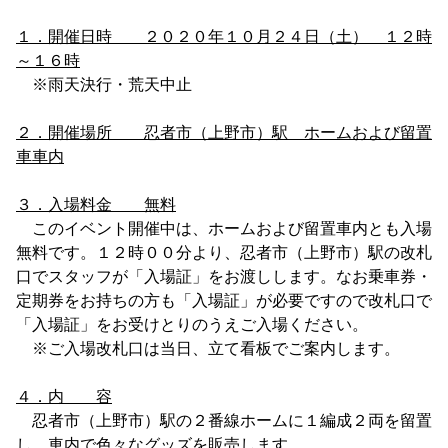
１．開催日時 ２０２０年１０月２４日（土） １２時
～１６時
※雨天決行・荒天中止
２．開催場所 忍者市（上野市）駅 ホームおよび留置
車車内
３．入場料金 無料
このイベント開催中は、ホームおよび留置車内とも入場
無料です。１２時００分より、忍者市（上野市）駅の改札
口でスタッフが「入場証」をお渡しします。なお乗車券・
定期券をお持ちの方も「入場証」が必要ですので改札口で
「入場証」をお受けとりのうえご入場ください。
※ご入場改札口は当日、立て看板でご案内します。
４．内 容
忍者市（上野市）駅の２番線ホームに１編成２両を留置
し、車内で色々なグッズを販売します。