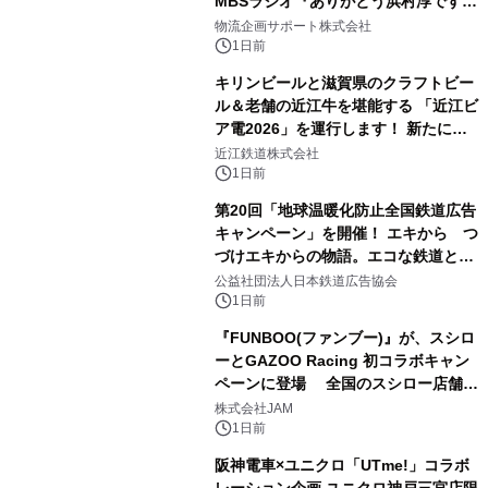
MBSラジオ『ありがとう浜村淳です』
にて8月1日(土)より
物流企画サポート株式会社
1日前
キリンビールと滋賀県のクラフトビー
ル＆老舗の近江牛を堪能する 「近江ビ
ア電2026」を運行します！ 新たに
「長濱浪漫ビール」が参加！キリン一
近江鉄道株式会社
番搾り飲み放題が復活！
1日前
第20回「地球温暖化防止全国鉄道広告
キャンペーン」を開催！ エキから つ
づけエキからの物語。エコな鉄道とと
もに。
公益社団法人日本鉄道広告協会
1日前
『FUNBOO(ファンブー)』が、スシロ
ーとGAZOO Racing 初コラボキャン
ペーンに登場 全国のスシロー店舗で
GR 4車種の FUNBOO(ミニカー)付き
株式会社JAM
メニューが展開されます
1日前
阪神電車×ユニクロ「UTme!」コラボ