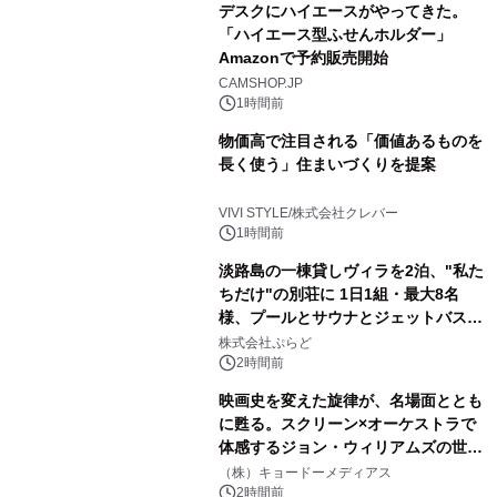
デスクにハイエースがやってきた。
「ハイエース型ふせんホルダー」
Amazonで予約販売開始
CAMSHOP.JP
1時間前
物価高で注目される「価値あるものを
長く使う」住まいづくりを提案
VIVI STYLE/株式会社クレバー
1時間前
淡路島の一棟貸しヴィラを2泊、"私た
ちだけ"の別荘に 1日1組・最大8名
様、プールとサウナとジェットバス付
きで Villa Mon Temps AWAJIの連泊
株式会社ぷらど
素泊りプラン
2時間前
映画史を変えた旋律が、名場面ととも
に甦る。スクリーン×オーケストラで
体感するジョン・ウィリアムズの世
界。ジョン・ウィリアムズ：シネマ・
（株）キョードーメディアス
スペクタキュラー・コンサート 開催決
2時間前