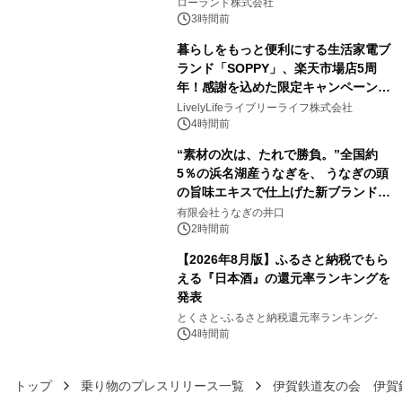
を展示しての 記念キャンペーンを開
ローランド株式会社
催 英国ラジオ「NTS」の 特別プログ
3時間前
ラムや、「TR-808」を愛する伝説的
暮らしをもっと便利にする生活家電ブ
アーティストを フィーチャーしたアニ
ランド「SOPPY」、楽天市場店5周
メーションを公開～
年！感謝を込めた限定キャンペーンを
4
8月10日より開催
LivelyLifeライブリーライフ株式会社
4時間前
“素材の次は、たれで勝負。”全国約
5％の浜名湖産うなぎを、 うなぎの頭
の旨味エキスで仕上げた新ブランド
5
「井口の誉」誕生
有限会社うなぎの井口
2時間前
【2026年8月版】ふるさと納税でもら
える『日本酒』の還元率ランキングを
発表
6
とくさと-ふるさと納税還元率ランキング-
4時間前
トップ
乗り物のプレスリリース一覧
伊賀鉄道友の会 伊賀