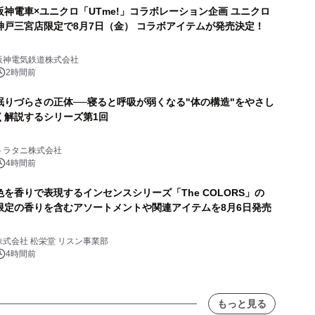
阪神電車×ユニクロ「UTme!」コラボレーション企画 ユニクロ
神戸三宮店限定で8月7日（金） コラボアイテムが発売決定！
阪神電気鉄道株式会社
2時間前
眠りづらさの正体──寝ると呼吸が弱くなる"体の構造"をやさし
く解説するシリーズ第1回
トラタニ株式会社
4時間前
色を香りで表現するインセンスシリーズ「The COLORS」の
限定の香りを含むアソートメントや関連アイテムを8月6日発売
株式会社 松栄堂 リスン事業部
4時間前
もっと見る