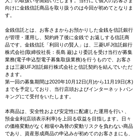
人」の取扱いを開始いたします。当行にて個人のお客さま
向けに金銭信託商品を取り扱うのは今回が初めてとなりま
す。
金銭信託とは、お客さまからお預かりした金銭を信託銀行
が管理・運用し、契約終了後に金銭で お返しする信託商
品です。金銭信託「利回りの賢人」は、三菱UFJ信託銀行
株式会社(取締役社長：長島 巌)より委託を受け当行が募集
業務(電子申込型電子募集取扱業務)を行うもので、お客さ
まは三菱UFJ信託銀行株式会社と信託契約を結んでいただ
きます。
第一回の募集期間は2020年10月12日(月)から11月19日(木)
までを予定しており、当行店頭およびインターネットバン
キングにて受付をいたします。
本商品は、安全性および安定性に配慮した運用を行い 、
預金金利(店頭表示利率)を上回る収益を目指します。日々
の価格変動がなく相場や為替の変動リスクを負わない商品
であり、資産形成商品の申込みが初めてのお客さまにも、