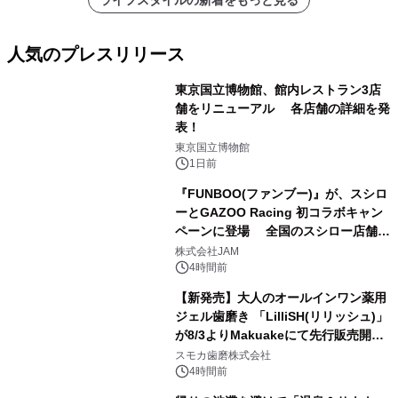
ライフスタイルの新着をもっと見る
人気のプレスリリース
東京国立博物館、館内レストラン3店
舗をリニューアル 各店舗の詳細を発
表！
1
東京国立博物館
1日前
『FUNBOO(ファンブー)』が、スシロ
ーとGAZOO Racing 初コラボキャン
ペーンに登場 全国のスシロー店舗で
2
GR 4車種の FUNBOO(ミニカー)付き
株式会社JAM
メニューが展開されます
4時間前
【新発売】大人のオールインワン薬用
ジェル歯磨き 「LilliSH(リリッシュ)」
が8/3よりMakuakeにて先行販売開
3
始！
スモカ歯磨株式会社
4時間前