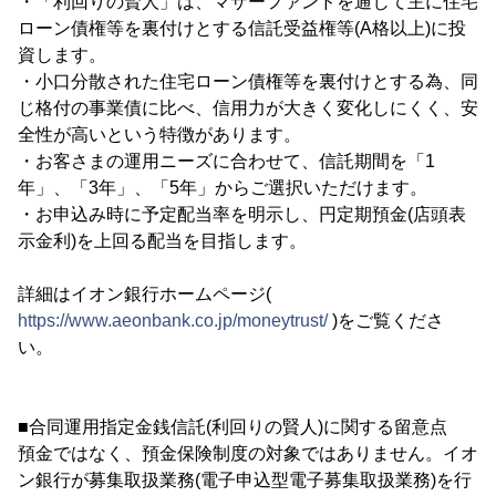
・「利回りの賢人」は、マザーファンドを通じて主に住宅
ローン債権等を裏付けとする信託受益権等(A格以上)に投
資します。
・小口分散された住宅ローン債権等を裏付けとする為、同
じ格付の事業債に比べ、信用力が大きく変化しにくく、安
全性が高いという特徴があります。
・お客さまの運用ニーズに合わせて、信託期間を「1
年」、「3年」、「5年」からご選択いただけます。
・お申込み時に予定配当率を明示し、円定期預金(店頭表
示金利)を上回る配当を目指します。
詳細はイオン銀行ホームページ(
https://www.aeonbank.co.jp/moneytrust/
)をご覧くださ
い。
■合同運用指定金銭信託(利回りの賢人)に関する留意点
預金ではなく、預金保険制度の対象ではありません。イオ
ン銀行が募集取扱業務(電子申込型電子募集取扱業務)を行