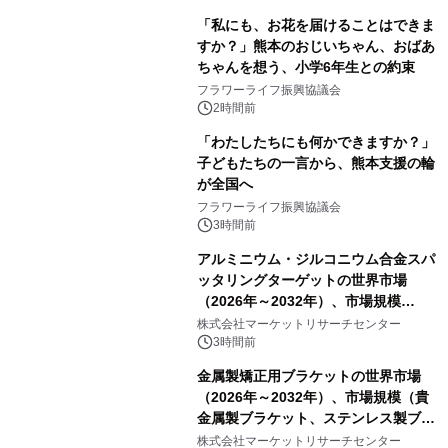
「私にも、お花を届けることはできま
すか？」熊本のおじいちゃん、おばあ
ちゃんを想う、小学6年生との約束
フラワーライフ振興協議会
2時間前
「わたしたちにも何かできますか？」
子どもたちの一言から、熊本支援の輪
が全国へ
フラワーライフ振興協議会
3時間前
アルミニウム・ジルコニウム合金スパ
ッタリングターゲットの世界市場
（2026年～2032年）、市場規模
（0.995、0.999、その他）・分析レポ
株式会社マーケットリサーチセンター
ートを発表
3時間前
金属製矯正用ブラケットの世界市場
（2026年～2032年）、市場規模（貴
金属製ブラケット、ステンレス製ブラ
ケット、純チタン製ブラケット）・分
株式会社マーケットリサーチセンター