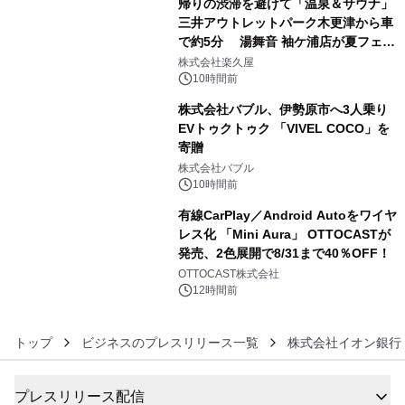
帰りの渋滞を避けて「温泉＆サウナ」
三井アウトレットパーク木更津から車
で約5分 湯舞音 袖ケ浦店が夏フェア
4
メニューを提供
株式会社楽久屋
10時間前
株式会社バブル、伊勢原市へ3人乗り
EVトゥクトゥク 「VIVEL COCO」を
寄贈
5
株式会社バブル
10時間前
有線CarPlay／Android Autoをワイヤ
レス化 「Mini Aura」 OTTOCASTが
発売、2色展開で8/31まで40％OFF！
6
OTTOCAST株式会社
12時間前
トップ
ビジネスのプレスリリース一覧
株式会社イオン銀行
プレスリリース配信