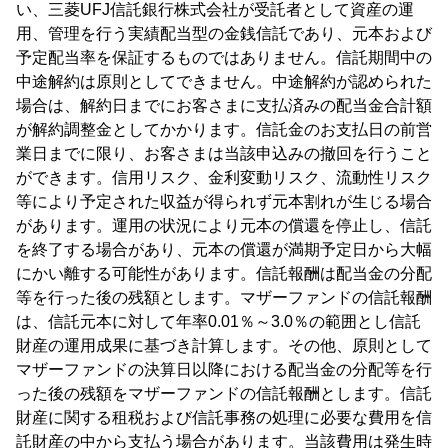
い、三菱UFJ信託銀行株式会社が受託者として資産の運
用、管理を行う実績配当型の金銭信託であり、元本および
予定配当率を保証するものではありません。信託期間中の
中途解約は原則としてできません。中途解約が認められた
場合は、解約日までにお客さまに支払済みの配当金合計額
が解約調整金としてかかります。信託金のお支払日の前営
業日までに限り、お客さまは当該申込みの撤回を行うこと
ができます。信用リスク、金利変動リスク、流動性リスク
等により予定された収益が得られず元本割れが生じる場合
があります。運用の状況により元本の償還を停止し、信託
を終了する場合があり、元本の償還が満期予定日から大幅
にかい離する可能性があります。信託報酬は配当金の分配
等を行った後の残額とします。マザーファンドの信託報酬
は、信託元本に対して年率0.01％～3.0％の範囲とし信託
財産の運用成果に基づき計算します。その他、原則として
マザーファンドの決算日以降における配当金の分配等を行
った後の残額をマザーファンドの信託報酬とします。信託
財産に関する租税および信託事務の処理に必要な費用を信
託財産の中から支払う場合があります。当該費用は発生時