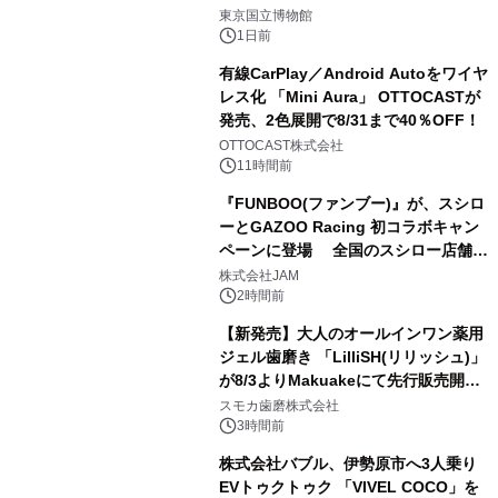
1
東京国立博物館
1日前
有線CarPlay／Android Autoをワイヤ
レス化 「Mini Aura」 OTTOCASTが
発売、2色展開で8/31まで40％OFF！
2
OTTOCAST株式会社
11時間前
『FUNBOO(ファンブー)』が、スシロ
ーとGAZOO Racing 初コラボキャン
ペーンに登場 全国のスシロー店舗で
3
GR 4車種の FUNBOO(ミニカー)付き
株式会社JAM
メニューが展開されます
2時間前
【新発売】大人のオールインワン薬用
ジェル歯磨き 「LilliSH(リリッシュ)」
が8/3よりMakuakeにて先行販売開
4
始！
スモカ歯磨株式会社
3時間前
株式会社バブル、伊勢原市へ3人乗り
EVトゥクトゥク 「VIVEL COCO」を