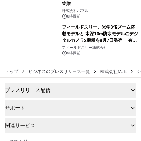
寄贈
5
株式会社バブル
8時間前
フィールドスリー、光学3倍ズーム搭
載モデルと 水深10m防水モデルのデジ
タルカメラ2機種を8月7日発売 有効
6
約1300万画素、用途別に選べるコンデ
フィールドスリー株式会社
ジ新登場
9時間前
トップ
ビジネスのプレスリリース一覧
株式会社MJE
シ
プレスリリース配信
サポート
関連サービス