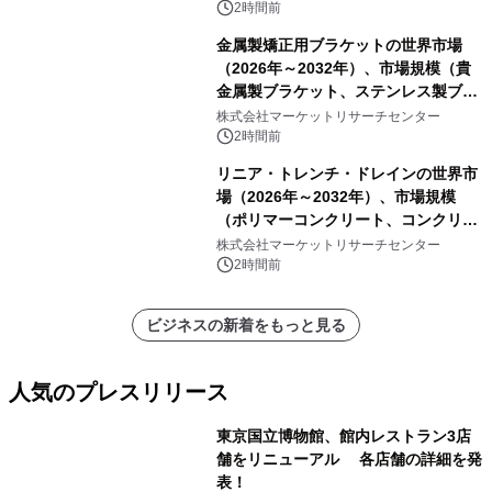
ートを発表
2時間前
金属製矯正用ブラケットの世界市場
（2026年～2032年）、市場規模（貴
金属製ブラケット、ステンレス製ブラ
ケット、純チタン製ブラケット）・分
株式会社マーケットリサーチセンター
析レポートを発表
2時間前
リニア・トレンチ・ドレインの世界市
場（2026年～2032年）、市場規模
（ポリマーコンクリート、コンクリー
ト、プラスチック、金属）・分析レポ
株式会社マーケットリサーチセンター
ートを発表
2時間前
ビジネスの新着をもっと見る
人気のプレスリリース
東京国立博物館、館内レストラン3店
舗をリニューアル 各店舗の詳細を発
表！