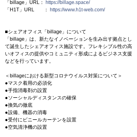
「billage」URL：
https://billage.space/
「H1T」URL ：
https://www.h1t-web.com/
■シェアオフィス「billage」について
「billage」は、新たなイノベーションを生み出す拠点とし
て誕生したシェアオフィス施設です。フレキシブル性の高
いオフィスの提供やコミュニティ形成によるビジネス支援
などを行っています。
＜billageにおける新型コロナウイルス対策について＞
●マスク着用の必須化
●手指消毒剤の設置
●ソーシャルディスタンスの確保
●換気の徹底
●設備、機器の消毒
●受付にビニールカーテンを設置
●空気清浄機の設置