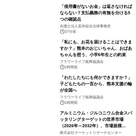
「借用書がないお金」は返さなければ
ならない？支払義務の有無を分ける5
つの確認点
弁護士法人若井綜合法律事務所
37分前
「私にも、お花を届けることはできま
すか？」熊本のおじいちゃん、おばあ
ちゃんを想う、小学6年生との約束
フラワーライフ振興協議会
1時間前
「わたしたちにも何かできますか？」
子どもたちの一言から、熊本支援の輪
が全国へ
フラワーライフ振興協議会
1時間前
アルミニウム・ジルコニウム合金スパ
ッタリングターゲットの世界市場
（2026年～2032年）、市場規模
（0.995、0.999、その他）・分析レポ
株式会社マーケットリサーチセンター