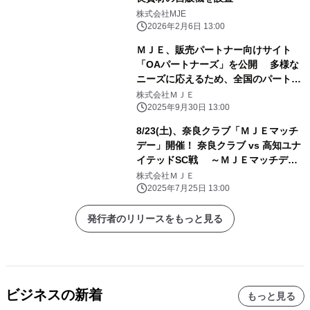
株式会社MJE
2026年2月6日 13:00
ＭＪＥ、販売パートナー向けサイト
「OAパートナーズ」を公開 多様な
ニーズに応えるため、全国のパートナ
ーネットワークを強化
株式会社ＭＪＥ
2025年9月30日 13:00
8/23(土)、奈良クラブ「ＭＪＥマッチ
デー」開催！ 奈良クラブ vs 高知ユナ
イテッドSC戦 ～ＭＪＥマッチデー
名物SNS企画&来場者プレゼントも実
株式会社ＭＪＥ
施～
2025年7月25日 13:00
発行者のリリースをもっと見る
ビジネスの新着
もっと見る