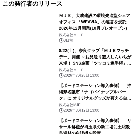
この発行者のリリース
ＭＪＥ、大成建設の環境先進型シェア
オフィス 「WEAVIA」の運営を受託
2026年12月開業(10月プレオープン)
株式会社ＭＪＥ
3日前
8/22(土)、奈良クラブ「ＭＪＥマッチ
デー」開催 ～お見送り芸人しんいちが
来場！ SNS企画「ツッコミ選手権」や
来場者プレゼントも！～
株式会社ＭＪＥ
2026年7月28日 13:00
【ボードステーション導入事例】 沖
縄県名護市「ナゴパイナップルパー
ク」に オリジナルグッズが買える自販
機を設置
株式会社MJE
2026年3月12日 13:00
【ボードステーション導入事例】 リ
サール酵産が埼玉県の新工場に土壌改
良資材の自販機を設置