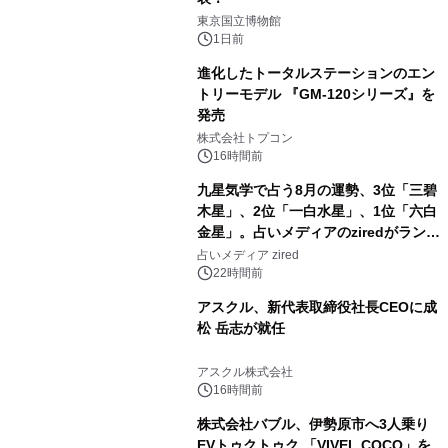
2
東京国立博物館
1日前
進化したトータルステーションのエン
トリーモデル 『GM-120シリーズ』を
発売
3
株式会社トプコン
16時間前
九星気学で占う8月の運勢、3位「三碧
木星」、2位「一白水星」、1位「六白
金星」。占いメディアのziredがランキ
4
ングを発表
占いメディア zired
22時間前
アスクル、新代表取締役社長CEOに成
松 岳志が就任
5
アスクル株式会社
16時間前
株式会社バブル、伊勢原市へ3人乗り
EVトゥクトゥク 「VIVEL COCO」を