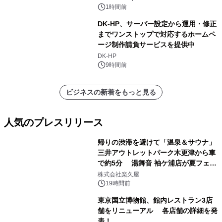
1時間前
DK-HP、サーバー設定から運用・修正
までワンストップで対応するホームペ
ージ制作請負サービスを提供中
DK-HP
9時間前
ビジネスの新着をもっと見る
人気のプレスリリース
帰りの渋滞を避けて「温泉＆サウナ」
三井アウトレットパーク木更津から車
で約5分 湯舞音 袖ケ浦店が夏フェア
1
メニューを提供
株式会社楽久屋
19時間前
東京国立博物館、館内レストラン3店
舗をリニューアル 各店舗の詳細を発
表！