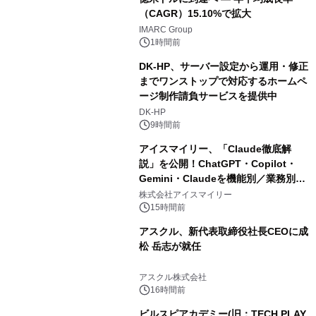
（CAGR）15.10%で拡大
IMARC Group
1時間前
DK-HP、サーバー設定から運用・修正
までワンストップで対応するホームペ
ージ制作請負サービスを提供中
DK-HP
9時間前
アイスマイリー、「Claude徹底解
説」を公開！ChatGPT・Copilot・
Gemini・Claudeを機能別／業務別に
比較―自社に合う生成AIの選び方がわ
株式会社アイスマイリー
かる実践ガイド
15時間前
アスクル、新代表取締役社長CEOに成
松 岳志が就任
アスクル株式会社
16時間前
ビルスピアカデミー(旧：TECH PLAY