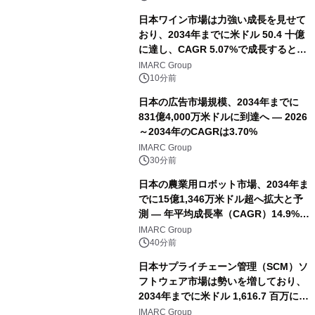
日本ワイン市場は力強い成長を見せて
おり、2034年までに米ドル 50.4 十億
に達し、CAGR 5.07%で成長すると予
測
IMARC Group
10分前
日本の広告市場規模、2034年までに
831億4,000万米ドルに到達へ ― 2026
～2034年のCAGRは3.70%
IMARC Group
30分前
日本の農業用ロボット市場、2034年ま
でに15億1,346万米ドル超へ拡大と予
測 ― 年平均成長率（CAGR）14.9%を
記録
IMARC Group
40分前
日本サプライチェーン管理（SCM）ソ
フトウェア市場は勢いを増しており、
2034年までに米ドル 1,616.7 百万に達
し、CAGR 3.42%で成長すると予測
IMARC Group