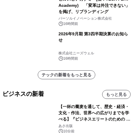
Academy) 「変革は外注できない」
を掲げ、リブランディング
パーソルイノベーション株式会社
16時間前
2026年9月期 第3四半期決算のお知ら
せ
株式会社ニーズウェル
16時間前
テックの新着をもっと見る
ビジネスの新着
もっと見る
【一杯の蕎麦を通して、歴史・経済・
文化・作法、世界への広がりまでを学
べる】『ビジネスエリートのための 教
養としての蕎麦』2026年8月25日
あさ出版
（火）発売
10分前