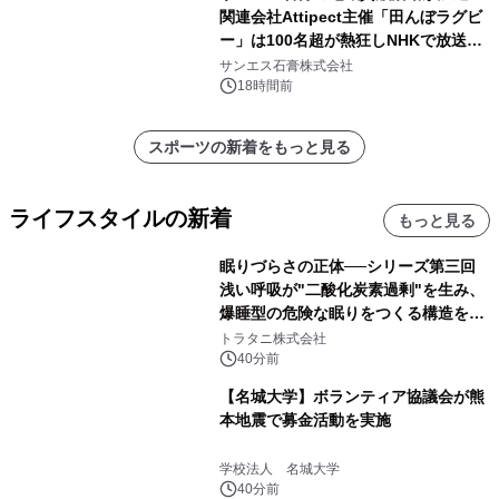
関連会社Attipect主催「田んぼラグビ
ー」は100名超が熱狂しNHKで放送さ
れました。
サンエス石膏株式会社
18時間前
スポーツの新着をもっと見る
ライフスタイルの新着
もっと見る
眠りづらさの正体──シリーズ第三回
浅い呼吸が"二酸化炭素過剰"を生み、
爆睡型の危険な眠りをつくる構造を解
説
トラタニ株式会社
40分前
【名城大学】ボランティア協議会が熊
本地震で募金活動を実施
学校法人 名城大学
40分前