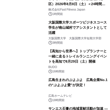
区）2026年8月8日（土）＜24時間年
中無休のフィットネスジム＞
株式会社Fast Fitness Japan
1時間前
大阪国際大学スポーツビジネスコース
学生が南山城村でアシスタントとして
活躍
大阪国際大学 大阪国際大学短期大学部
3時間前
【高知から世界へ】トップランナーと
一緒に走るトレイルランニングイベン
トを高知で8月29日（土）開催
BUDO
16時間前
広島生まれのぷよぷよ 広島企業No.1
の“ぷよぷよ愛”が決定！
広島ホームテレビ
18時間前
サンエス石膏の地域貢献活動が加速 ―