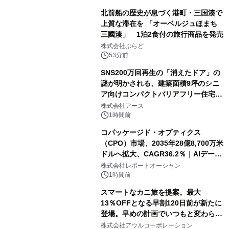
北前船の歴史が息づく港町・三国湊で
上質な滞在を 「オーベルジュほまち
三國湊」 1泊2食付の旅行商品を発売
株式会社ぷらど
53分前
SNS200万回再生の「消えたドア」の
謎が明かされる、建築面積9坪のシニ
ア向けコンパクトバリアフリー住宅が
誕生
株式会社アース
1時間前
コパッケージド・オプティクス
（CPO）市場、2035年28億8,700万米
ドルへ拡大、CAGR36.2％｜AIデータ
センター・高速光通信需要が成長を加
株式会社レポートオーシャン
速
1時間前
スマートなカニ旅を提案。最大
13％OFFとなる早割120日前が新たに
登場。早めの計画でいつもと変わらぬ
大人の冬旅を。ー夕日ヶ浦温泉「佳松
株式会社アウルコーポレーション