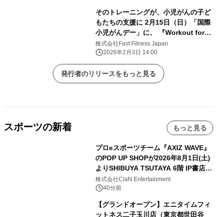
そのトレーニングが、小児がんの子ど
もたちの支援に 2月15日（日）「国際
小児がんデー」に、 『Workout for
Children ～小児がん支援チャリティ
株式会社Fast Fitness Japan
ランイベント～』を開催
2026年2月3日 14:00
発行者のリリースをもっと見る
スポーツの新着
もっと見る
プロeスポーツチーム『AXIZ WAVE』
のPOP UP SHOPが2026年8月1日(土)
よりSHIBUYA TSUTAYA 6階 IP書店で
開催決定！！
株式会社ClaN Entertainment
40分前
【グランドオープン】エニタイムフィ
ットネス二子玉川店（東京都世田谷