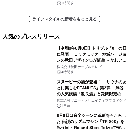
苑 別邸ふうか」ー
1時間前
ライフスタイルの新着をもっと見る
人気のプレスリリース
【令和8年8月8日】トリプル「8」の日
に発表！ ヨックモック・地域バージョ
ンの秋田デザイン缶が誕生 ～かわいい
1
秋田犬の子犬と秋田の四季と名所を巡
株式会社秋田ケーブルテレビ
るパッケージ～ 9月1日(火)秋田県内で
4時間前
販売開始
スヌーピーの湯が登場！ 「サウナのあ
とに楽しむPEANUTS」第2弾 渋谷
の人気銭湯「改良湯」と期間限定のコ
2
ラボレーション サウナイキタイコラ
株式会社ソニー・クリエイティブプロダクツ
ボグッズも発売決定！
1日前
8月8日は音楽シーンに革新をもたらし
た 伝説のリズムマシン「TR-808」を
祝う日 ～Roland Store Tokyoで実機