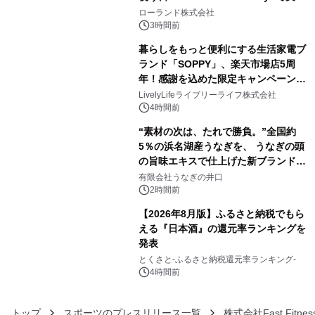
3
を展示しての 記念キャンペーンを開
ローランド株式会社
催 英国ラジオ「NTS」の 特別プログ
3時間前
ラムや、「TR-808」を愛する伝説的
暮らしをもっと便利にする生活家電ブ
アーティストを フィーチャーしたアニ
ランド「SOPPY」、楽天市場店5周
メーションを公開～
年！感謝を込めた限定キャンペーンを
4
8月10日より開催
LivelyLifeライブリーライフ株式会社
4時間前
“素材の次は、たれで勝負。”全国約
5％の浜名湖産うなぎを、 うなぎの頭
の旨味エキスで仕上げた新ブランド
5
「井口の誉」誕生
有限会社うなぎの井口
2時間前
【2026年8月版】ふるさと納税でもら
える『日本酒』の還元率ランキングを
発表
6
とくさと-ふるさと納税還元率ランキング-
4時間前
トップ
スポーツのプレスリリース一覧
株式会社Fast Fitness