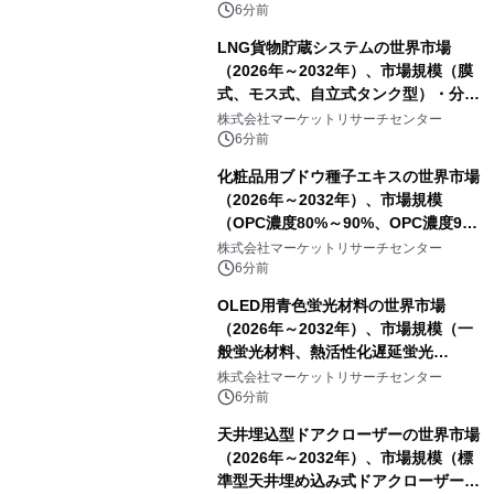
6分前
LNG貨物貯蔵システムの世界市場
（2026年～2032年）、市場規模（膜
式、モス式、自立式タンク型）・分析
レポートを発表
株式会社マーケットリサーチセンター
6分前
化粧品用ブドウ種子エキスの世界市場
（2026年～2032年）、市場規模
（OPC濃度80%～90%、OPC濃度90%
～95%、OPC濃度95%以上）・分析レ
株式会社マーケットリサーチセンター
ポートを発表
6分前
OLED用青色蛍光材料の世界市場
（2026年～2032年）、市場規模（一
般蛍光材料、熱活性化遅延蛍光
（TADF）材料、その他）・分析レポ
株式会社マーケットリサーチセンター
ートを発表
6分前
天井埋込型ドアクローザーの世界市場
（2026年～2032年）、市場規模（標
準型天井埋め込み式ドアクローザー、