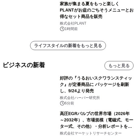
家族が集まる夏をもっと楽しく
PLANTがお盆のごちそうメニューとお
得なセット商品を販売
株式会社PLANT
1時間前
ライフスタイルの新着をもっと見る
ビジネスの新着
もっと見る
好評の『うるおいスクワランスティッ
ク』が定番商品に パッケージを刷新
し、9/24より発売
株式会社ハーバー研究所
6分前
高圧EGRバルブの世界市場（2026年
～2032年）、市場規模（電磁式、モー
ター式、その他）・分析レポートを発
表
株式会社マーケットリサーチセンター