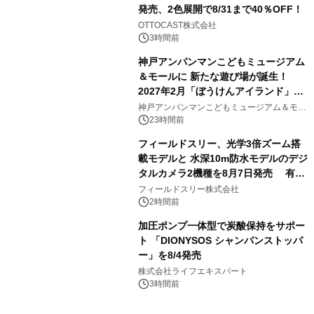
発売、2色展開で8/31まで40％OFF！
3
OTTOCAST株式会社
3時間前
神戸アンパンマンこどもミュージアム
＆モールに 新たな遊び場が誕生！
2027年2月「ぼうけんアイランド」が
4
オープン
神戸アンパンマンこどもミュージアム＆モー
ル
23時間前
フィールドスリー、光学3倍ズーム搭
載モデルと 水深10m防水モデルのデジ
タルカメラ2機種を8月7日発売 有効
5
約1300万画素、用途別に選べるコンデ
フィールドスリー株式会社
ジ新登場
2時間前
加圧ポンプ一体型で炭酸保持をサポー
ト 「DIONYSOS シャンパンストッパ
ー」を8/4発売
6
株式会社ライフエキスパート
3時間前