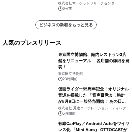
重荷重用天井埋め込み式ドアクローザ
株式会社マーケットリサーチセンター
ー）・分析レポートを発表
6分前
ビジネスの新着をもっと見る
人気のプレスリリース
東京国立博物館、館内レストラン3店
舗をリニューアル 各店舗の詳細を発
表！
1
東京国立博物館
23時間前
仮面ライダー55周年記念！オリジナル
音源を搭載した 「音声目覚まし時計」
が8月6日に一般発売開始！ あの日の
2
大興奮が今甦る
株式会社 秀建コーポレーション ディレクト
アートギャラリー
5時間前
有線CarPlay／Android Autoをワイヤ
レス化 「Mini Aura」 OTTOCASTが