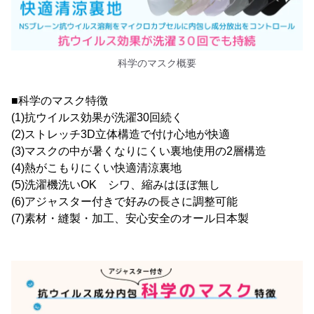
科学のマスク概要
■科学のマスク特徴
(1)抗ウイルス効果が洗濯30回続く
(2)ストレッチ3D立体構造で付け心地が快適
(3)マスクの中が暑くなりにくい裏地使用の2層構造
(4)熱がこもりにくい快適清涼裏地
(5)洗濯機洗いOK シワ、縮みはほぼ無し
(6)アジャスター付きで好みの長さに調整可能
(7)素材・縫製・加工、安心安全のオール日本製