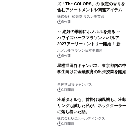
ズ「The COLORS」の 限定の香りを
含むアソートメントや関連アイテムを
8月6日発売
株式会社 松栄堂 リスン事業部
6分前
～ 絶好の季節にホノルルを走る ～
ハワイズハーフマラソン ハパルア
2027アーリーエントリー開始！ 新カ
テゴリー「ハパルアIKI(イキ)」(約
ホノルルマラソン日本事務局
13.4km)が登場
6分前
星槎世田谷キャンパス、東京都内の中
学生向けに金融教育の出張授業を開始
星槎世田谷キャンパス
1時間前
冷感タオルも、首掛け扇風機も、冷却
リングも試した私が、ネッククーラー
に落ち着いた話。
株式会社G.Oホールディングス
1時間前