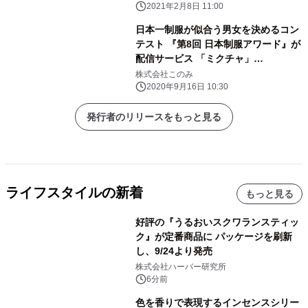
2021年2月8日 11:00
日本一制服が似合う男女を決めるコン
テスト 『第8回 日本制服アワード』が
配信サービス 「ミクチャ」
「CHEERZ」とコラボした特別審査会
株式会社このみ
を開催！ 超十代ランウェイ出演権な
2020年9月16日 10:30
ど、豪華プライズ追加！
発行者のリリースをもっと見る
ライフスタイルの新着
もっと見る
好評の『うるおいスクワランスティッ
ク』が定番商品に パッケージを刷新
し、9/24より発売
株式会社ハーバー研究所
6分前
色を香りで表現するインセンスシリー