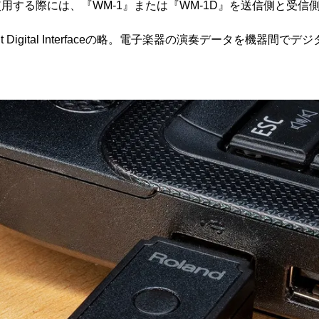
末で使用する際には、『WM-1』または『WM-1D』を送信側と受
trument Digital Interfaceの略。電子楽器の演奏データを機器