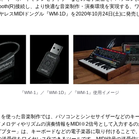
Bluetooth(R)接続し、より快適な音楽制作・演奏環境を実現する、
レスMIDIドングル『WM-1D』を2020年10月24日(土)に発
『WM-1』／『WM-1D』／『WM-1』使用イメージ
トを使った音楽制作では、パソコンとシンセサイザーなどのキ
メロディやリズムの演奏情報をMIDI※2信号として入力する
アダプター」は、キーボードなどの電子楽器に取り付けることで、
情報の送受信をワイヤレス化できるツールです。MIDI信号の送受