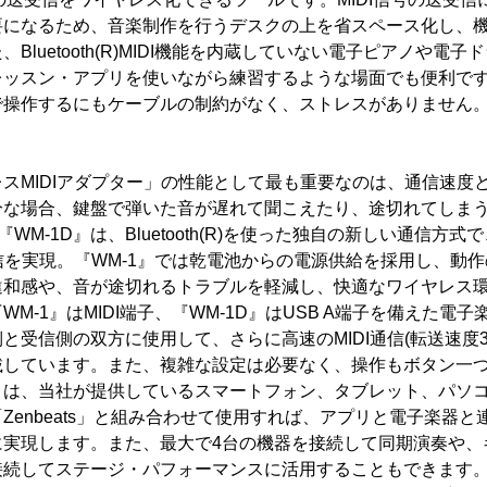
要になるため、音楽制作を行うデスクの上を省スペース化し、
Bluetooth(R)MIDI機能を内蔵していない電子ピアノや電子ド
ッスン・アプリを使いながら練習するような場面でも便利です。
で操作するにもケーブルの制約がなく、ストレスがありません
スMIDIアダプター」の性能として最も重要なのは、通信速度
分な場合、鍵盤で弾いた音が遅れて聞こえたり、途切れてしま
『WM-1D』は、Bluetooth(R)を使った独自の新しい通信方
通信を実現。『WM-1』では乾電池からの電源供給を採用し、動
違和感や、音が途切れるトラブルを軽減し、快適なワイヤレス
M-1』はMIDI端子、『WM-1D』はUSB A端子を備えた電
と受信側の双方に使用して、さらに高速のMIDI通信(転送速度
載しています。また、複雑な設定は必要なく、操作もボタン一
1D』は、当社が提供しているスマートフォン、タブレット、パソ
Zenbeats」と組み合わせて使用すれば、アプリと電子楽器
に実現します。また、最大で4台の機器を接続して同期演奏や、
接続してステージ・パフォーマンスに活用することもできます