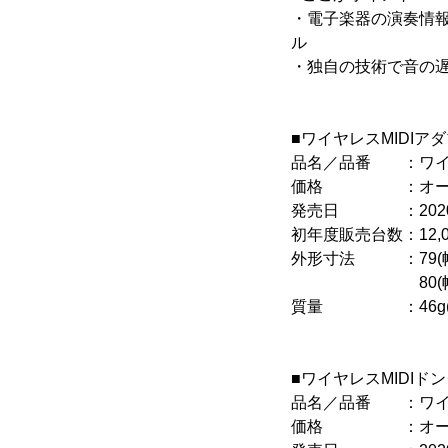
・電子楽器の演奏情報を
ル
・独自の技術で音の
■ワイヤレスMIDIア
品名／品番 ：ワイヤ
価格 ：オープ
発売日 ：2020年
初年度販売台数：12,
外形寸法 ：79(幅)×
80(幅)×17(奥
質量 ：46g(
■ワイヤレスMIDIド
品名／品番 ：ワイヤ
価格 ：オープ