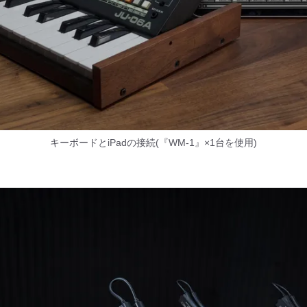
キーボードとiPadの接続(『WM-1』×1台を使用)