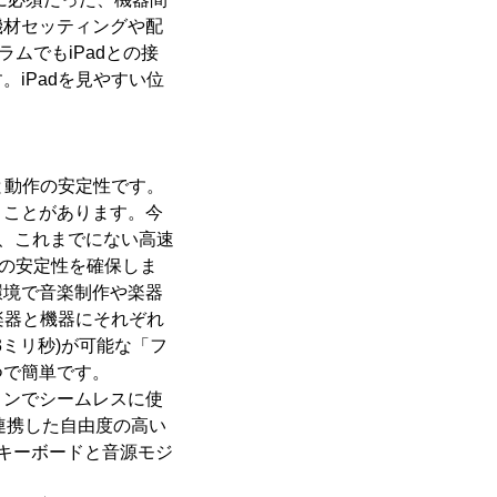
機材セッティングや配
ラムでもiPadとの接
iPadを見やすい位
。
と動作の安定性です。
うことがあります。今
式で、これまでにない高速
作の安定性を確保しま
環境で音楽制作や楽器
子楽器と機器にそれぞれ
3ミリ秒)が可能な「フ
つで簡単です。
コンでシームレスに使
と連携した自由度の高い
キーボードと音源モジ
。