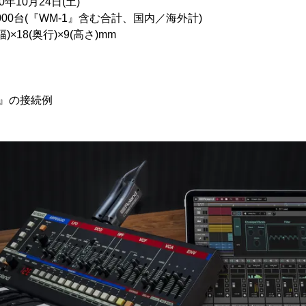
10月24日(土)
000台(『WM-1』含む合計、国内／海外計)
18(奥行)×9(高さ)mm
D』の接続例