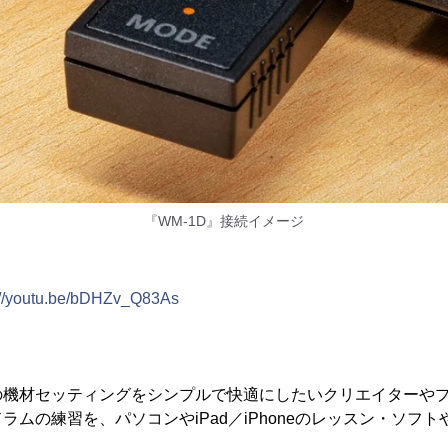
『WM-1D』接続イメージ
://youtu.be/bDHZv_Q83As
の機材セッティングをシンプルで快適にしたいクリエイターや
ラムの練習を、パソコンやiPad／iPhoneのレッスン・ソフ