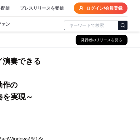
を配信
プレスリリースを受信
ログイン/会員登録
ファン
発行者のリリースを見る
／演奏できる
動作の
奏を実現～
indows)※1や