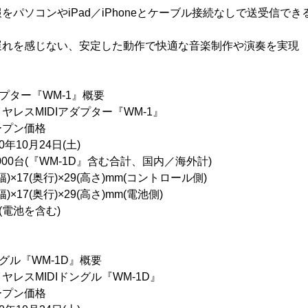
パソコンやiPad／iPhoneとケーブル接続なしで送受信できる
遅れを感じない、安定した動作で快適な音楽制作や演奏を実現
ダプター『WM-1』概要
レスMIDIアダプター『WM-1』
ン価格
10月24日(土)
000台(『WM-1D』含む合計、国内／海外計)
17(奥行)×29(高さ)mm(コントロール側)
行)×29(高さ)mm(電池側)
電池を含む)
ングル『WM-1D』概要
レスMIDIドングル『WM-1D』
ン価格