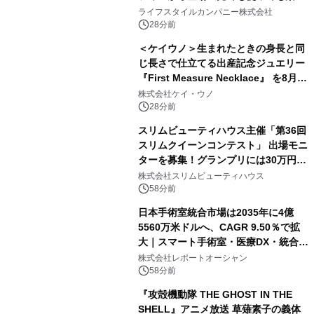
い、ポップでキュートなコレクショ
ライフスタイルカンパニー株式会社
ン。
28分前
＜ケイウノ＞生まれたときの身長と同
じ長さで仕立てる出産記念ジュエリー
『First Measure Necklace』 を8月14
日(金)に発売
株式会社ケイ・ウノ
28分前
スリムビューティハウス主催「第36回
スリムクイーンコンテスト」 出場モニ
ターを募集！グランプリには30万円相
当の商品を贈呈
株式会社スリムビューティハウス
58分前
日本手術室統合市場は2035年に4億
5560万米ドルへ、CAGR 9.50％で拡
大｜スマート手術室・医療DX・統合シ
ステム導入が成長を加速
株式会社レポートオーシャン
58分前
『攻殻機動隊 THE GHOST IN THE
SHELL』アニメ放送 草薙素子の義体