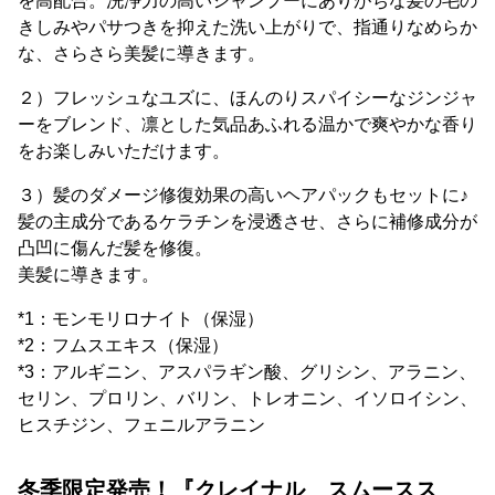
を高配合。洗浄力の高いシャンプーにありがちな髪の毛の
きしみやパサつきを抑えた洗い上がりで、指通りなめらか
な、さらさら美髪に導きます。
２）フレッシュなユズに、ほんのりスパイシーなジンジャ
ーをブレンド、凛とした気品あふれる温かで爽やかな香り
をお楽しみいただけます。
３）髪のダメージ修復効果の高いヘアパックもセットに♪
髪の主成分であるケラチンを浸透させ、さらに補修成分が
凸凹に傷んだ髪を修復。
美髪に導きます。
*1：モンモリロナイト（保湿）
*2：フムスエキス（保湿）
*3：アルギニン、アスパラギン酸、グリシン、アラニン、
セリン、プロリン、バリン、トレオニン、イソロイシン、
ヒスチジン、フェニルアラニン
冬季限定発売！『クレイナル スムースス