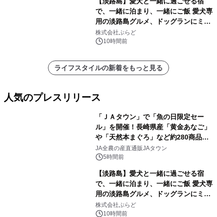
【淡路島】愛犬と一緒に過ごせる宿
で、一緒に泊まり、一緒にご飯 愛犬専
用の淡路島グルメ、ドッグランにミニ
プール グランピングとトレーラーハウ
株式会社ぷらど
スの2施設で
10時間前
ライフスタイルの新着をもっと見る
人気のプレスリリース
「ＪＡタウン」で「魚の日限定セー
ル」を開催！長崎県産「黄金あなご」
や「天然本まぐろ」など約280商品を
1
販売！～毎月１０日の定例企画～
JA全農の産直通販JAタウン
5時間前
【淡路島】愛犬と一緒に過ごせる宿
で、一緒に泊まり、一緒にご飯 愛犬専
用の淡路島グルメ、ドッグランにミニ
2
プール グランピングとトレーラーハウ
株式会社ぷらど
スの2施設で
10時間前