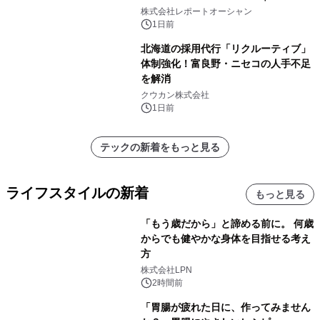
センター・高速光通信需要が成長を加
株式会社レポートオーシャン
速
1日前
北海道の採用代行「リクルーティブ」
体制強化！富良野・ニセコの人手不足
を解消
クウカン株式会社
1日前
テックの新着をもっと見る
ライフスタイルの新着
もっと見る
「もう歳だから」と諦める前に。 何歳
からでも健やかな身体を目指せる考え
方
株式会社LPN
2時間前
「胃腸が疲れた日に、作ってみません