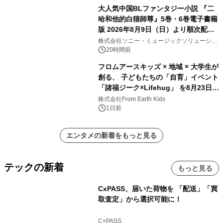
大人気中国BLファンタジー小説 『二
哈和他的白猫師尊』5巻・6巻電子書籍
版 2026年8月9日（日）より順次配信
開始
株式会社ソニー・ミュージックソリューショ
ンズ
20時間前
フロムアースキッズ × 地域 × 大学生が
創る、 子どもたちの「自育」イベント
「諸福ジーク×Lifehug」 を8月23日
(日)開催
株式会社From Earth Kids
1日前
エンタメの新着をもっと見る
テックの新着
もっと見る
CxPASS、届いた荷物を 「配送」「買
取査定」から選択可能に！
C×PASS