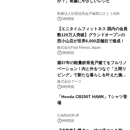
か？」胃腸にやさしいレシピ
医療法人社団信亮会戸塚西口さとう内科
3時間前
【エニタイムフィットネス 国内の会員
数120万人突破】グランドオープンの
西小山店が世界6,000店舗目で達成！
株式会社Fast Fitness Japan
3時間前
築37年の軽量鉄骨造戸建てをフルリノ
ベーション！内と外をつなぐ「土間リ
ビング」で新たな暮らしを叶えた施工
事例を株式会社アースが公開
株式会社アース
8時間前
「Honda CB250T HAWK」Tシャツ登
場
CAMSHOP.JP
9時間前