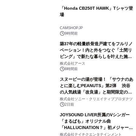
「Honda CB250T HAWK」Tシャツ登
場
3
CAMSHOP.JP
9時間前
築37年の軽量鉄骨造戸建てをフルリノ
ベーション！内と外をつなぐ「土間リ
ビング」で新たな暮らしを叶えた施工
4
事例を株式会社アースが公開
株式会社アース
8時間前
スヌーピーの湯が登場！ 「サウナのあ
とに楽しむPEANUTS」第2弾 渋谷
の人気銭湯「改良湯」と期間限定のコ
5
ラボレーション サウナイキタイコラ
株式会社ソニー・クリエイティブプロダクツ
ボグッズも発売決定！
2日前
JOYSOUND LIVER所属のVシンガー
「まるぱも」オリジナル曲
「HALLUCINATION？」初メジャー配
6
信リリース決定！
株式会社テイチクエンタテインメント