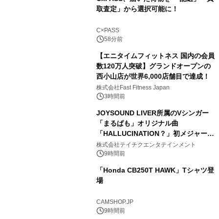
取査定」から選択可能に！
C×PASS
58分前
【エニタイムフィットネス 国内の会員
数120万人突破】グランドオープンの
西小山店が世界6,000店舗目で達成！
株式会社Fast Fitness Japan
3時間前
JOYSOUND LIVER所属のVシンガー
「まるぱも」オリジナル曲
「HALLUCINATION？」初メジャー配
信リリース決定！
株式会社テイチクエンタテインメント
9時間前
「Honda CB250T HAWK」Tシャツ登
場
CAMSHOP.JP
9時間前