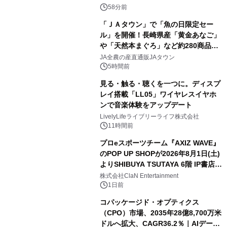
58分前
「ＪＡタウン」で「魚の日限定セー
ル」を開催！長崎県産「黄金あなご」
や「天然本まぐろ」など約280商品を
販売！～毎月１０日の定例企画～
JA全農の産直通販JAタウン
5時間前
見る・触る・聴くを一つに。ディスプ
レイ搭載「LL05」ワイヤレスイヤホ
ンで音楽体験をアップデート
LivelyLifeライブリーライフ株式会社
11時間前
プロeスポーツチーム『AXIZ WAVE』
のPOP UP SHOPが2026年8月1日(土)
よりSHIBUYA TSUTAYA 6階 IP書店で
開催決定！！
株式会社ClaN Entertainment
1日前
コパッケージド・オプティクス
（CPO）市場、2035年28億8,700万米
ドルへ拡大、CAGR36.2％｜AIデータ