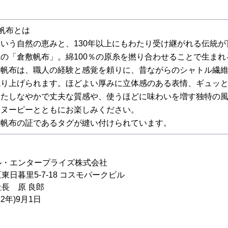
帆布とは
いう自然の恵みと、130年以上にもわたり受け継がれる伝統が
の「倉敷帆布」。綿100％の原糸を撚り合わせることで生まれ
な帆布は、職人の経験と感覚を頼りに、昔ながらのシャトル繊
織り上げられます。ほどよい厚みに立体感のある表情、ギュッ
ったしなやかで丈夫な質感や、使うほどに味わいを増す独特の
スヌーピーとともにお楽しみください。
敷帆布の証であるタグが縫い付けられています。
ル・エンタープライズ株式会社
日暮里5-7-18 コスモパークビル
長 原 良郎
2年)9月1日