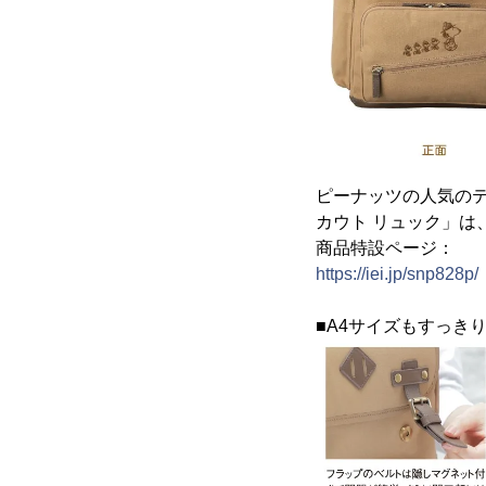
ピーナッツの人気のテ
カウト リュック」は
商品特設ページ：
https://iei.jp/snp828p/
■A4サイズもすっき