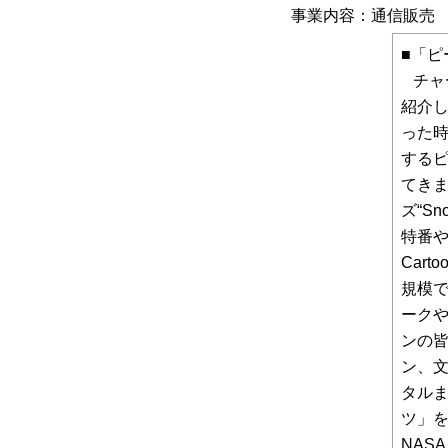
事業内容：通信販売
■「ピ
チャー
紹介し
った
する
てきまし
ズ“S
特番や
Cart
規模では
ーク
ンの
ン、
タル
ツ」を
NAS