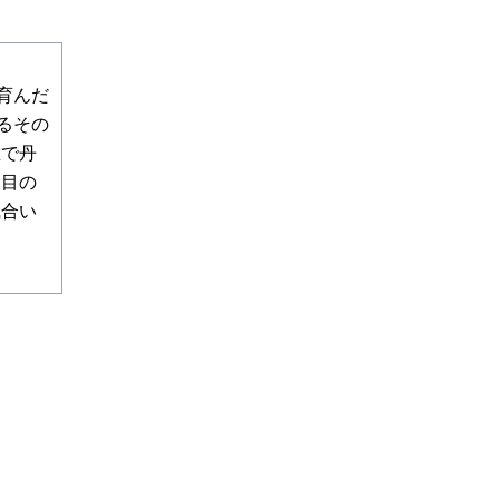
育んだ
るその
維で丹
と目の
風合い