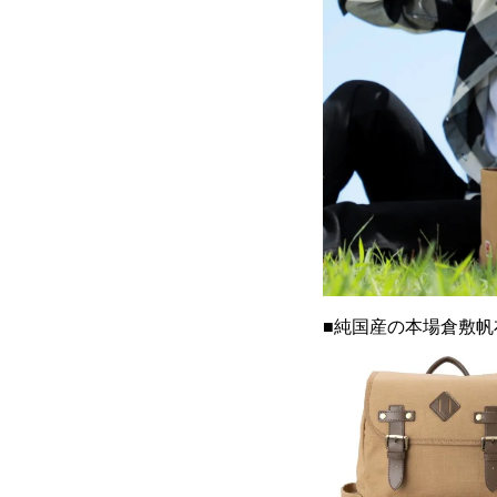
■純国産の本場倉敷帆