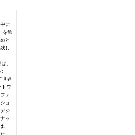
の中に
ーを飾
じめと
を残し
品は、
の
して世界
ネットワ
のファ
クショ
らデジ
ーナッ
は、
した。