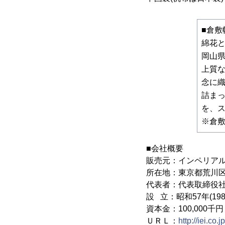
■倉敷
綿花と
岡山県
上質
念に
詰ま
を、
※倉
■会社概要
販売元：インペリア
所在地：東京都荒川区東
代表者：代表取締役社
設 立：昭和57年(198
資本金：100,000千円
ＵＲＬ：
http://iei.co.jp