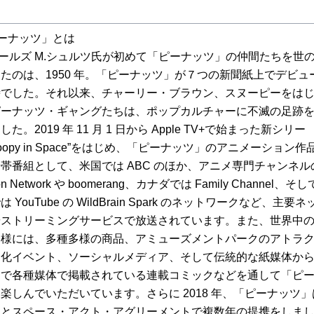
ーナッツ」とは
ルズ M.シュルツ氏が初めて「ピーナッツ」の仲間たちを世
たのは、1950 年。「ピーナッツ」が７つの新聞紙上でデビュ
時でした。それ以来、チャーリー・ブラウン、スヌーピーをは
ピーナッツ・ギャングたちは、ポップカルチャーに不滅の足跡
た。2019 年 11 月 1 日から Apple TV+で始まった新シリー
noopy in Space”をはじめ、「ピーナッツ」のアニメーション作
帯番組として、米国では ABC のほか、アニメ専門チャンネル
oon Network や boomerang、カナダでは Family Channel、そ
 YouTube の WildBrain Spark のネットワークなど、主要
やストリーミングサービスで放送されています。また、世界中
皆様には、多種多様の商品、アミューズメントパークのアトラ
文化イベント、ソーシャルメディア、そして伝統的な紙媒体か
まで各種媒体で掲載されている連載コミックなどを通して「ピ
楽しんでいただいています。さらに 2018 年、「ピーナッツ」
A とスペース・アクト・アグリーメントで複数年の提携をしま