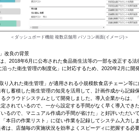
＜ダッシュボード機能 複数店舗用 パソコン画面(イメージ)＞
CP」改良の背景
」は、2018年6月に公布された食品衛生法等の一部を改正する
プ)に沿った衛生管理の制度化」に対応するため、2020年2月に
を取り入れた衛生管理」が適用される小規模飲食店チェーン等に向
保有し蓄積した衛生管理の知見を活用して、計画作成から記録
きるクラウドシステムとして開発しました。導入企業からは、
設定されているので、一から設定する手間がなく早く導入でき
ているので、マニュアル作成の手間が省けた」と好評いただい
、「本日の作業リスト」に従い作業を記録してシステム入力し
任者は、店舗毎の実施状況を効率よくスピーディに把握する必