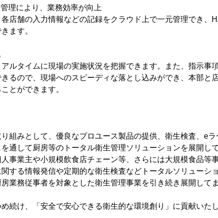
元管理により、業務効率が向上
各店舗の入力情報などの記録をクラウド上で一元管理でき、H
できます。
化
リアルタイムに現場の実施状況を把握できます。また、指示事
できるので、現場へのスピーディな落とし込みができ、本部と
ることができます。
取り組みとして、優良なプロユース製品の提供、衛生検査、eラ
スを通して厨房等のトータル衛生管理ソリューションを展開し
個人事業主や小規模飲食店チェーン等、さらには大規模食品等
に関する情報発信や定期的な衛生検査などトータルソリューシ
厨房業務従事者を対象とした衛生管理事業を引き続き展開して
つめ続け、「安全で安心できる衛生的な環境創り」に貢献いた