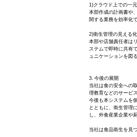
1)クラウド上での一
本部作成の計画書や、
関する業務を効率化
2)衛生管理の見える
本部や店舗責任者は
ステムで即時に共有
ュニケーションを図
3. 今後の展開
当社は食の安全への
理教育などのサービ
今後も本システムを
とともに、衛生管理
し、外食産業企業や
当社は食品衛生を見