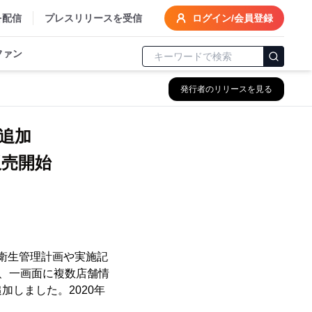
を配信
プレスリリースを受信
ログイン/会員登録
ファン
発行者のリリースを見る
を追加
販売開始
た衛生管理計画や実施記
に、一画面に複数店舗情
しました。2020年