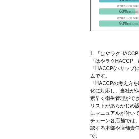
1. 「はやラクHAC
「はやラクHACCP
「HACCP(ハサッ
ムです。
「HACCPの考え方
化に対応し、当社が
素早く衛生管理がで
リストがあらかじめ
にマニュアルが付い
チェーン各店舗では
認する本部や店舗責
で、