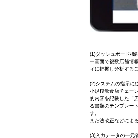
(1)ダッシュボード
一画面で複数店舗情
ィに把握し分析する
(2)システムの指示
小規模飲食店チェー
的内容を記載した「店
る書類のテンプレート
す。
また法改正などによ
(3)入力データの一元