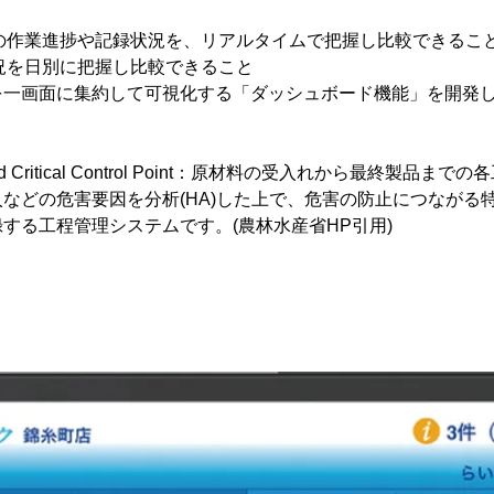
舗の作業進捗や記録状況を、リアルタイムで把握し比較できるこ
状況を日別に把握し比較できること
を一画面に集約して可視化する「ダッシュボード機能」を開発
。
is and Critical Control Point：原材料の受入れから最終製
などの危害要因を分析(HA)した上で、危害の防止につながる特に
する工程管理システムです。(農林水産省HP引用)