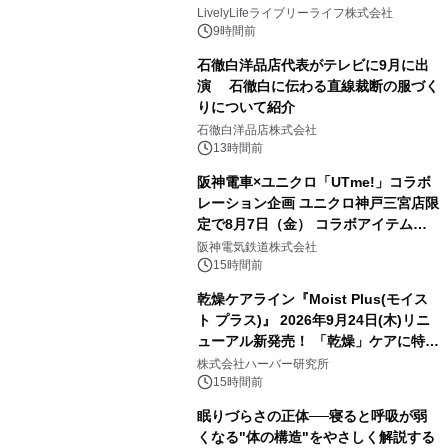
LivelyLifeライブリーライフ株式会社
9時間前
石徹白洋品店代表がテレビに9月に出
演 石徹白に伝わる直線裁断の服づく
りについて紹介
石徹白洋品店株式会社
13時間前
阪神電車×ユニクロ「UTme!」コラボ
レーション企画 ユニクロ神戸三宮店限
定で8月7日（金） コラボアイテムが
発売決定！
阪神電気鉄道株式会社
15時間前
乾燥ケアライン『Moist Plus(モイス
ト プラス)』 2026年9月24日(木)リニ
ューアル新発売！ 「乾燥」ケアに特化
し、ライン使いで潤いに満ちた肌へ
株式会社ハーバー研究所
15時間前
眠りづらさの正体──寝ると呼吸が弱
くなる"体の構造"をやさしく解説する