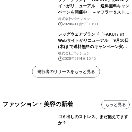
イトがリニューアル 送料無料キャン
ペーンを開催中 ～マフラー＆ストー
ル/秋冬の新作のラインナップもご紹介
株式会社パッション
～
2020年11月5日 10:30
レッグウェアブランド「FAKUI」の
Webサイトがリニューアル 9月10日
(木)まで送料無料のキャンペーン実
施 ～2020シーズン・秋冬の新作の
株式会社パッション
ラインナップもご紹介～
2020年9月4日 10:45
発行者のリリースをもっと見る
ファッション・美容の新着
もっと見る
ゴミ出しのストレス、まだ抱えてます
か？