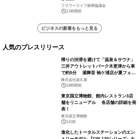
フラワーライフ振興協議会
11時間前
ビジネスの新着をもっと見る
人気のプレスリリース
帰りの渋滞を避けて「温泉＆サウナ」
三井アウトレットパーク木更津から車
で約5分 湯舞音 袖ケ浦店が夏フェア
1
メニューを提供
株式会社楽久屋
18時間前
東京国立博物館、館内レストラン3店
舗をリニューアル 各店舗の詳細を発
表！
2
東京国立博物館
1日前
進化したトータルステーションのエン
トリーモデル 『GM-120シリーズ』を