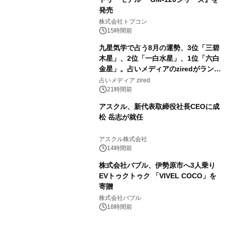
発売
3
株式会社トプコン
15時間前
九星気学で占う8月の運勢、3位「三碧
木星」、2位「一白水星」、1位「六白
金星」。占いメディアのziredがランキ
4
ングを発表
占いメディア zired
21時間前
アスクル、新代表取締役社長CEOに成
松 岳志が就任
5
アスクル株式会社
14時間前
株式会社バブル、伊勢原市へ3人乗り
EVトゥクトゥク 「VIVEL COCO」を
寄贈
6
株式会社バブル
18時間前