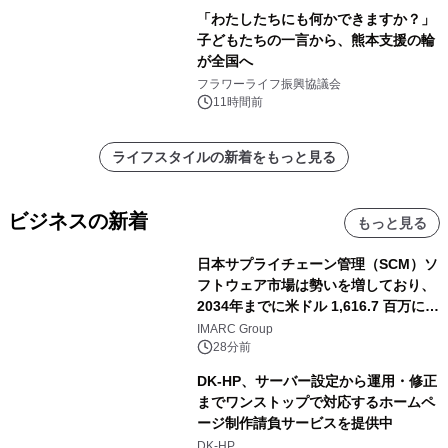
「わたしたちにも何かできますか？」
子どもたちの一言から、熊本支援の輪
が全国へ
フラワーライフ振興協議会
11時間前
ライフスタイルの新着をもっと見る
ビジネスの新着
もっと見る
日本サプライチェーン管理（SCM）ソ
フトウェア市場は勢いを増しており、
2034年までに米ドル 1,616.7 百万に達
し、CAGR 3.42%で成長すると予測
IMARC Group
28分前
DK-HP、サーバー設定から運用・修正
までワンストップで対応するホームペ
ージ制作請負サービスを提供中
DK-HP