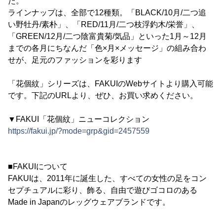
た。
ラインナップは、全部で12種類。「BLACK/10月/二つ追
い野牡丹/素朴」、「RED/11月/二つ枝浮釣木/栄誉」、
「GREEN/12月/二つ陰富貴菊/気品」といった1月～12月
までの各月にちなんだ「色×月×メッセージ」の組み合わ
せが、足元のファッションを彩ります
「花個紋」シリーズは、FAKUIのWebサイトより購入可能
です。下記のURLより、ぜひ、お買い求めください。
▼FAKUI「花個紋」ニューコレクション
https://fakui.jp/?mode=grp&gid=2457559
■FAKUIについて
FAKUIは、2011年に誕生した、すべての女性の足をコン
セプチュアルに彩り、飾る、自由で遊びゴコロのある
Made in Japanのレッグウェアブランドです。