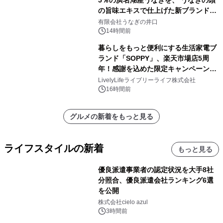
の旨味エキスで仕上げた新ブランド
「井口の誉」誕生
有限会社うなぎの井口
14時間前
暮らしをもっと便利にする生活家電ブ
ランド「SOPPY」、楽天市場店5周
年！感謝を込めた限定キャンペーンを
8月10日より開催
LivelyLifeライブリーライフ株式会社
16時間前
グルメの新着をもっと見る
ライフスタイルの新着
もっと見る
優良派遣事業者の認定状況を大手8社
分照合、優良派遣会社ランキング6選
を公開
株式会社cielo azul
3時間前