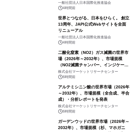
をリリース
一般社団法人日本国際化推進協会
4時間前
世界とつながる、日本をひらく。 創立
13周年、JAPI公式Webサイトを全面
リニューアル
一般社団法人日本国際化推進協会
4時間前
二酸化窒素（NO2）ガス滅菌の世界市
場（2026年～2032年）、市場規模
（NO2滅菌チャンバー、インジケータ
ーおよびモニタリングシステム、その
株式会社マーケットリサーチセンター
他）・分析レポートを発表
6時間前
アルテミシニン酸の世界市場（2026年
～2032年）、市場規模（全合成、半合
成）・分析レポートを発表
株式会社マーケットリサーチセンター
6時間前
ガーデンウッドの世界市場（2026年～
2032年）、市場規模（杉、マホガニ