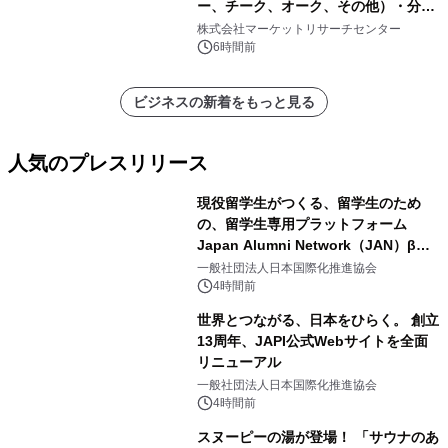
ー、チーク、オーク、その他）・分析
レポートを発表
株式会社マーケットリサーチセンター
6時間前
ビジネスの新着をもっと見る
人気のプレスリリース
現役留学生がつくる、留学生のため
の、留学生専用プラットフォーム
Japan Alumni Network（JAN）β版
1
をリリース
一般社団法人日本国際化推進協会
4時間前
世界とつながる、日本をひらく。 創立
13周年、JAPI公式Webサイトを全面
リニューアル
2
一般社団法人日本国際化推進協会
4時間前
スヌーピーの湯が登場！ 「サウナのあ