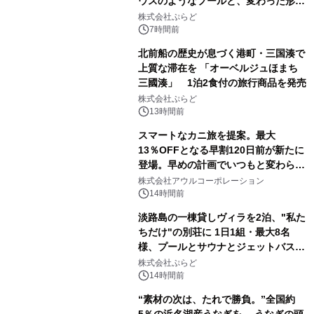
ウスのようなプールと、変わった形の
サウナも 「THE BOXY AWAJI」のお
株式会社ぷらど
得な素泊まり連泊プランで
7時間前
北前船の歴史が息づく港町・三国湊で
上質な滞在を 「オーベルジュほまち
三國湊」 1泊2食付の旅行商品を発売
株式会社ぷらど
13時間前
スマートなカニ旅を提案。最大
13％OFFとなる早割120日前が新たに
登場。早めの計画でいつもと変わらぬ
大人の冬旅を。ー夕日ヶ浦温泉「佳松
株式会社アウルコーポレーション
苑 別邸ふうか」ー
14時間前
淡路島の一棟貸しヴィラを2泊、"私た
ちだけ"の別荘に 1日1組・最大8名
様、プールとサウナとジェットバス付
きで Villa Mon Temps AWAJIの連泊
株式会社ぷらど
素泊りプラン
14時間前
“素材の次は、たれで勝負。”全国約
5％の浜名湖産うなぎを、 うなぎの頭