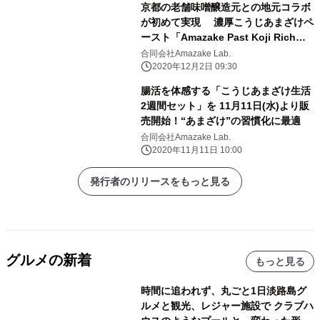
京都の老舗味噌醸造元との地元コラボ
が初めて実現 濃厚こうじあまざけペ
ースト「Amazake Past Koji Rich」
12月5日(土)新発売！ ～こうじあまざ
合同会社Amazake Lab.
けの専門ブランド＜Amazake Lab.＞
2020年12月2日 09:30
の新商品～
腸活を体感する「こうじあまざけ生活
2週間セット」を 11月11日(水)より販
売開始！“あまざけ”の習慣化に最適
合同会社Amazake Lab.
2020年11月11日 10:00
発行者のリリースをもっと見る
グルメの新着
もっと見る
時間に追われず、丸ごと1日淡路島グ
ルメと観光、レジャー施設で クラブハ