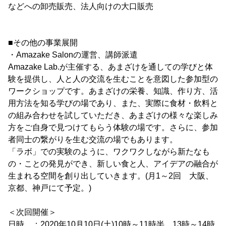
などへの卸売販売、法人向けの大口販売
■その他の事業展開
・Amazake Salonの運営、講師派遣
Amazake Lab.が主催する、あまざけを通しての学びと体
験を提供し、人と人の交流を生むことを意図した参加型の
ワークショップです。あまざけの栄養、知識、作り方、活
用方法を知る学びの場であり、また、実際に食材・飲料と
の組み合わせを試していただき、あまざけの様々な楽しみ
方をご自身で見つけてもらう体験の場です。さらに、参加
者同士の繋がりを生む交流の場でもあります。
「ラボ」での実験のように、ワクワクしながら新たなも
の・ことの発見ができ、新しい食と人、アイデアの融合が
生まれる空間を創り出していきます。(月1～2回 大阪、
京都、神戸にて予定。)
＜次回開催＞
日時 ：2020年10月10日(土)10時～11時半、13時～14時