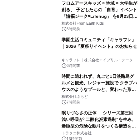
フロムアースキッズ × 地域 × 大学生が
創る、 子どもたちの「自育」イベント
「諸福ジーク×Lifehug」 を8月23日
(日)開催
株式会社From Earth Kids
6時間前
学園生活コミュニティ「キャラフレ」
｜2026『夏祭りイベント』のお知らせ
キャラフレ｜株式会社エイプリル・データ・
デザインズ
6時間前
時間に追われず、丸ごと1日淡路島グ
ルメと観光、レジャー施設で クラブハ
ウスのようなプールと、変わった形の
サウナも 「THE BOXY AWAJI」のお
株式会社ぷらど
得な素泊まり連泊プランで
7時間前
眠りづらさの正体──シリーズ第三回
浅い呼吸が"二酸化炭素過剰"を生み、
爆睡型の危険な眠りをつくる構造を解
説
トラタニ株式会社
13時間前