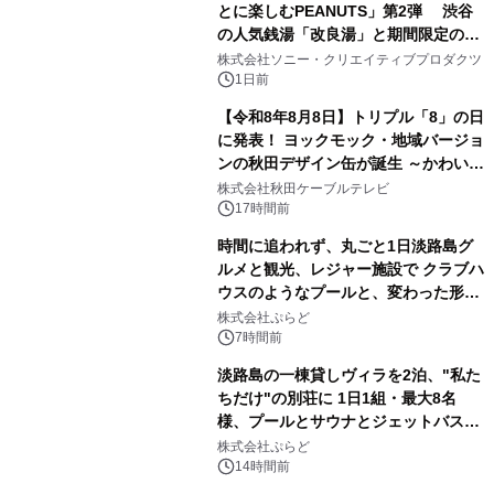
とに楽しむPEANUTS」第2弾 渋谷
の人気銭湯「改良湯」と期間限定のコ
3
ラボレーション サウナイキタイコラ
株式会社ソニー・クリエイティブプロダクツ
ボグッズも発売決定！
1日前
【令和8年8月8日】トリプル「8」の日
に発表！ ヨックモック・地域バージョ
ンの秋田デザイン缶が誕生 ～かわいい
4
秋田犬の子犬と秋田の四季と名所を巡
株式会社秋田ケーブルテレビ
るパッケージ～ 9月1日(火)秋田県内で
17時間前
販売開始
時間に追われず、丸ごと1日淡路島グ
ルメと観光、レジャー施設で クラブハ
ウスのようなプールと、変わった形の
5
サウナも 「THE BOXY AWAJI」のお
株式会社ぷらど
得な素泊まり連泊プランで
7時間前
淡路島の一棟貸しヴィラを2泊、"私た
ちだけ"の別荘に 1日1組・最大8名
様、プールとサウナとジェットバス付
6
きで Villa Mon Temps AWAJIの連泊
株式会社ぷらど
素泊りプラン
14時間前