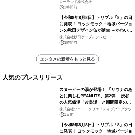
を展示しての 記念キャンペーンを開
ローランド株式会社
催 英国ラジオ「NTS」の 特別プログ
2時間前
ラムや、「TR-808」を愛する伝説的
【令和8年8月8日】トリプル「8」の日
アーティストを フィーチャーしたアニ
に発表！ ヨックモック・地域バージョ
メーションを公開～
ンの秋田デザイン缶が誕生 ～かわいい
秋田犬の子犬と秋田の四季と名所を巡
株式会社秋田ケーブルテレビ
るパッケージ～ 9月1日(火)秋田県内で
3時間前
販売開始
エンタメの新着をもっと見る
人気のプレスリリース
スヌーピーの湯が登場！ 「サウナのあ
とに楽しむPEANUTS」第2弾 渋谷
の人気銭湯「改良湯」と期間限定のコ
1
ラボレーション サウナイキタイコラ
株式会社ソニー・クリエイティブプロダクツ
ボグッズも発売決定！
1日前
【令和8年8月8日】トリプル「8」の日
に発表！ ヨックモック・地域バージョ