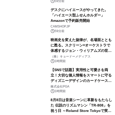
59分前
デスクにハイエースがやってきた。
「ハイエース型ふせんホルダー」
Amazonで予約販売開始
CAMSHOP.JP
59分前
映画史を変えた旋律が、名場面ととも
に甦る。スクリーン×オーケストラで
体感するジョン・ウィリアムズの世
界。ジョン・ウィリアムズ：シネマ・
（株）キョードーメディアス
スペクタキュラー・コンサート 開催決
1時間前
定！
【SNSで話題】実用性と可愛さを両
立！大切な個人情報をスマートに守る
ディズニーデザインのカードケースを
株式会社PGAが8月7日発売
株式会社PGA
1時間前
8月8日は音楽シーンに革新をもたらし
た 伝説のリズムマシン「TR-808」を
祝う日 ～Roland Store Tokyoで実機