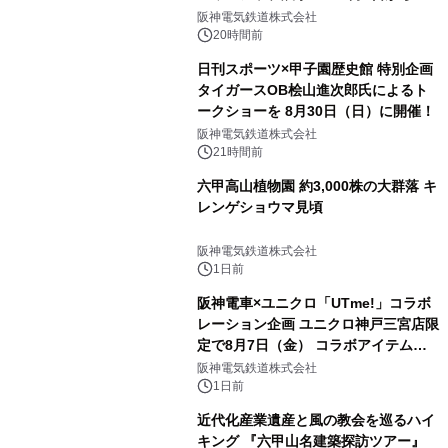
直前割パスポートを販売～
阪神電気鉄道株式会社
20時間前
日刊スポーツ×甲子園歴史館 特別企画
タイガースOB桧山進次郎氏によるト
ークショーを 8月30日（日）に開催！
阪神電気鉄道株式会社
21時間前
六甲高山植物園 約3,000株の大群落 キ
レンゲショウマ見頃
阪神電気鉄道株式会社
1日前
阪神電車×ユニクロ「UTme!」コラボ
レーション企画 ユニクロ神戸三宮店限
定で8月7日（金） コラボアイテムが
発売決定！
阪神電気鉄道株式会社
1日前
近代化産業遺産と風の教会を巡るハイ
キング 『六甲山名建築探訪ツアー』