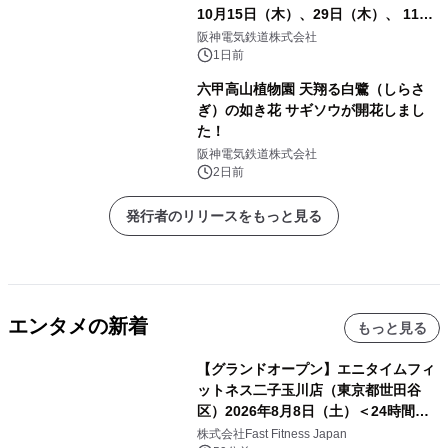
10月15日（木）、29日（木）、 11月
5日（木）、12日（木）に開催！
阪神電気鉄道株式会社
1日前
六甲高山植物園 天翔る白鷺（しらさ
ぎ）の如き花 サギソウが開花しまし
た！
阪神電気鉄道株式会社
2日前
発行者のリリースをもっと見る
エンタメの新着
もっと見る
【グランドオープン】エニタイムフィ
ットネス二子玉川店（東京都世田谷
区）2026年8月8日（土）＜24時間年
中無休のフィットネスジム＞
株式会社Fast Fitness Japan