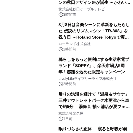
ンの秋田デザイン缶が誕生 ～かわいい
2
秋田犬の子犬と秋田の四季と名所を巡
株式会社秋田ケーブルテレビ
るパッケージ～ 9月1日(火)秋田県内で
3時間前
販売開始
8月8日は音楽シーンに革新をもたらし
た 伝説のリズムマシン「TR-808」を
祝う日 ～Roland Store Tokyoで実機
3
を展示しての 記念キャンペーンを開
ローランド株式会社
催 英国ラジオ「NTS」の 特別プログ
2時間前
ラムや、「TR-808」を愛する伝説的
暮らしをもっと便利にする生活家電ブ
アーティストを フィーチャーしたアニ
ランド「SOPPY」、楽天市場店5周
メーションを公開～
年！感謝を込めた限定キャンペーンを
4
8月10日より開催
LivelyLifeライブリーライフ株式会社
3時間前
帰りの渋滞を避けて「温泉＆サウナ」
三井アウトレットパーク木更津から車
で約5分 湯舞音 袖ケ浦店が夏フェア
5
メニューを提供
株式会社楽久屋
1日前
眠りづらさの正体──寝ると呼吸が弱