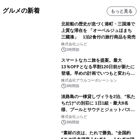
グルメの新着
もっと見る
北前船の歴史が息づく港町・三国湊で
上質な滞在を 「オーベルジュほまち
三國湊」 1泊2食付の旅行商品を発売
株式会社ぷらど
2時間前
スマートなカニ旅を提案。最大
13％OFFとなる早割120日前が新たに
登場。早めの計画でいつもと変わらぬ
大人の冬旅を。ー夕日ヶ浦温泉「佳松
株式会社アウルコーポレーション
苑 別邸ふうか」ー
3時間前
淡路島の一棟貸しヴィラを2泊、"私た
ちだけ"の別荘に 1日1組・最大8名
様、プールとサウナとジェットバス付
きで Villa Mon Temps AWAJIの連泊
株式会社ぷらど
素泊りプラン
3時間前
“素材の次は、たれで勝負。”全国約