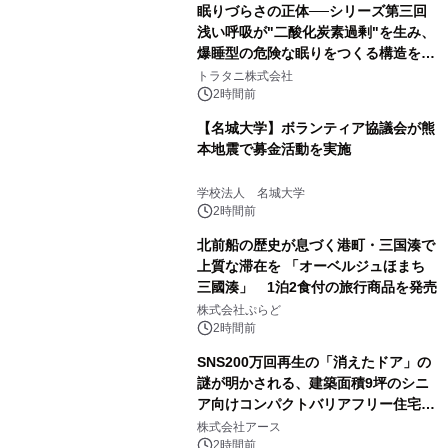
眠りづらさの正体──シリーズ第三回
浅い呼吸が"二酸化炭素過剰"を生み、
爆睡型の危険な眠りをつくる構造を解
説
トラタニ株式会社
2時間前
【名城大学】ボランティア協議会が熊
本地震で募金活動を実施
学校法人 名城大学
2時間前
北前船の歴史が息づく港町・三国湊で
上質な滞在を 「オーベルジュほまち
三國湊」 1泊2食付の旅行商品を発売
株式会社ぷらど
2時間前
SNS200万回再生の「消えたドア」の
謎が明かされる、建築面積9坪のシニ
ア向けコンパクトバリアフリー住宅が
誕生
株式会社アース
2時間前