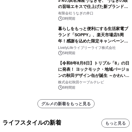
5％の浜名湖産うなぎを、 うなぎの頭
の旨味エキスで仕上げた新ブランド
「井口の誉」誕生
有限会社うなぎの井口
3時間前
暮らしをもっと便利にする生活家電ブ
ランド「SOPPY」、楽天市場店5周
年！感謝を込めた限定キャンペーンを
8月10日より開催
LivelyLifeライブリーライフ株式会社
5時間前
【令和8年8月8日】トリプル「8」の日
に発表！ ヨックモック・地域バージョ
ンの秋田デザイン缶が誕生 ～かわいい
秋田犬の子犬と秋田の四季と名所を巡
株式会社秋田ケーブルテレビ
るパッケージ～ 9月1日(火)秋田県内で
6時間前
販売開始
グルメの新着をもっと見る
ライフスタイルの新着
もっと見る