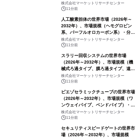
イドウォール補強タイヤ、その他）・
株式会社マーケットリサーチセンター
分析レポートを発表
11分前
人工酸素担体の世界市場（2026年～
2032年）、市場規模（ヘモグロビン
系、パーフルオロカーボン系）・分析
レポートを発表
株式会社マーケットリサーチセンター
11分前
スラリー回収システムの世界市場
（2026年～2032年）、市場規模（機
械式ろ過タイプ、膜ろ過タイプ、遠心
分離タイプ、ハイブリッドタイプ）・
株式会社マーケットリサーチセンター
分析レポートを発表
11分前
ピエゾセラミックチューブの世界市場
（2026年～2032年）、市場規模（ワ
ンウェイパイプ、ベンドパイプ）・分
析レポートを発表
株式会社マーケットリサーチセンター
11分前
セキュリティスピードゲートの世界市
場（2026年～2032年）、市場規模