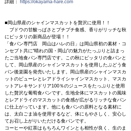
詳細：
https://okayama-hare.com
■岡山県産のシャインマスカットを贅沢に使用！！
ブドウの甘酸っぱさとプチプチ食感、香りがリッチな秋
にピッタリの新商品が登場！！
「食パン専門店 岡山はハレの日」は岡山県初の素材・コ
ンセプト共に“晴れの国・岡山”の魅力がたっぷりと詰まっ
たご当地食パン専門店です。この秋にピッタリの食パンと
して、岡山県産のシャインマスカットを使用したぶどう食
パン後楽園を発売いたします。岡山県産のシャインマスカ
ットのピューレとレアドライシャインマスカット、マスカ
ットアレキサンドリア100％のジュースをたっぷりと使用
した贅沢な葡萄食パンです。生地全体にマスカットの風味
とレアドライのマスカットの食感が広がるリッチな食パン
に仕上がっています。他にも食パンの原料となる素材に
は、太白ごま油を使用するなど、体にもやさしく、安心し
てお召し上がりいただける食パンです。
コーヒーや紅茶はもちろんワインとも相性が良く、生のま