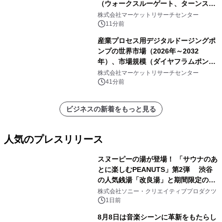
（ウォークスルーゲート、ターンスタ
イル、フルハイトターンスタイル）・
株式会社マーケットリサーチセンター
分析レポートを発表
11分前
産業プロセス用デジタルドージングポ
ンプの世界市場（2026年～2032
年）、市場規模（ダイヤフラムポン
プ、ペリスタルティックポンプ、その
株式会社マーケットリサーチセンター
他）・分析レポートを発表
41分前
ビジネスの新着をもっと見る
人気のプレスリリース
スヌーピーの湯が登場！ 「サウナのあ
とに楽しむPEANUTS」第2弾 渋谷
の人気銭湯「改良湯」と期間限定のコ
1
ラボレーション サウナイキタイコラ
株式会社ソニー・クリエイティブプロダクツ
ボグッズも発売決定！
1日前
8月8日は音楽シーンに革新をもたらし