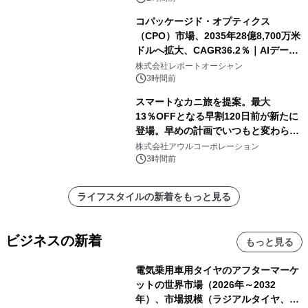
コパッケージド・オプティクス
（CPO）市場、2035年28億8,700万米
ドルへ拡大、CAGR36.2％｜AIデータ
センター・高速光通信需要が成長を加
株式会社レポートオーシャン
速
3時間前
スマートなカニ旅を提案。最大
13％OFFとなる早割120日前が新たに
登場。早めの計画でいつもと変わらぬ
大人の冬旅を。ー夕日ヶ浦温泉「佳松
株式会社アウルコーポレーション
苑 別邸ふうか」ー
3時間前
ライフスタイルの新着をもっと見る
ビジネスの新着
もっと見る
電気乗用車用タイヤのアフターマーケ
ットの世界市場（2026年～2032
年）、市場規模（ラジアルタイヤ、サ