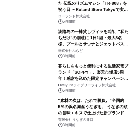
た 伝説のリズムマシン「TR-808」を
祝う日 ～Roland Store Tokyoで実機
2
を展示しての 記念キャンペーンを開
ローランド株式会社
催 英国ラジオ「NTS」の 特別プログ
5時間前
ラムや、「TR-808」を愛する伝説的
淡路島の一棟貸しヴィラを2泊、"私た
アーティストを フィーチャーしたアニ
ちだけ"の別荘に 1日1組・最大8名
メーションを公開～
様、プールとサウナとジェットバス付
3
きで Villa Mon Temps AWAJIの連泊
株式会社ぷらど
素泊りプラン
3時間前
暮らしをもっと便利にする生活家電ブ
ランド「SOPPY」、楽天市場店5周
年！感謝を込めた限定キャンペーンを
4
8月10日より開催
LivelyLifeライブリーライフ株式会社
5時間前
“素材の次は、たれで勝負。”全国約
5％の浜名湖産うなぎを、 うなぎの頭
の旨味エキスで仕上げた新ブランド
5
「井口の誉」誕生
有限会社うなぎの井口
3時間前