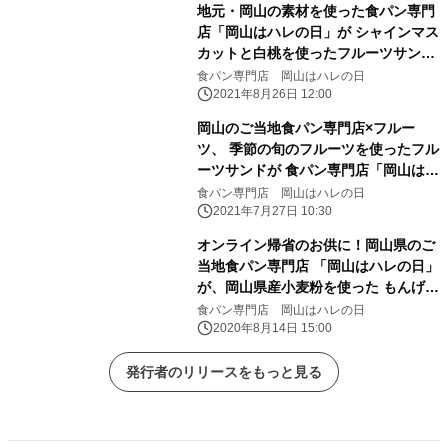
地元・岡山の素材を使った食パン専門
店「岡山はハレの日」が シャインマス
カットと白桃を使ったフルーツサンド
を発売
食パン専門店 岡山はハレの日
2021年8月26日 12:00
岡山のご当地食パン専門店×フルー
ツ、 季節の旬のフルーツを使ったフル
ーツサンドが 食パン専門店「岡山はハ
レの日」から発売！
食パン専門店 岡山はハレの日
2021年7月27日 10:30
オンライン帰省のお供に！岡山県のご
当地食パン専門店 「岡山はハレの日」
が、岡山県産小麦粉を使った もんげ～
おいしい食パンを通信販売開始
食パン専門店 岡山はハレの日
2020年8月14日 15:00
発行者のリリースをもっと見る