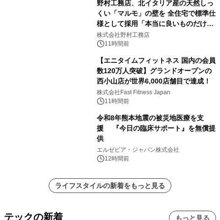
野村工務店、北イタリア産の天然しっ
くい「マルモ」の壁を 全住宅で標準仕
様として採用「本当に良いものだけに
こだわる」
株式会社野村工務店
11時間前
【エニタイムフィットネス 国内の会員
数120万人突破】グランドオープンの
西小山店が世界6,000店舗目で達成！
株式会社Fast Fitness Japan
11時間前
令和8年熊本地震の被災地医療を支
援 『今日の臨床サポート』を無償提
供
エルゼビア・ジャパン株式会社
12時間前
ライフスタイルの新着をもっと見る
テックの新着
もっと見る