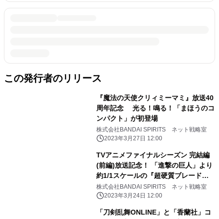
この発行者のリリース
『魔法の天使クリィミーマミ』放送40
周年記念 光る！鳴る！「まほうのコ
ンパクト」が初登場
株式会社BANDAI SPIRITS ネット戦略室
2023年3月27日 12:00
TVアニメファイナルシーズン 完結編
(前編)放送記念！ 「進撃の巨人」より
約1/1スケールの『超硬質ブレード』
が登場！
株式会社BANDAI SPIRITS ネット戦略室
2023年3月24日 12:00
「刀剣乱舞ONLINE」と「香蘭社」コ