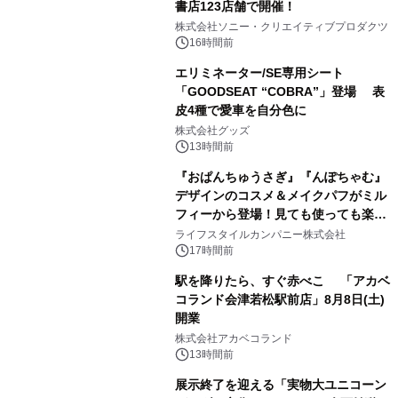
書店123店舗で開催！
1
株式会社ソニー・クリエイティブプロダクツ
16時間前
エリミネーター/SE専用シート
「GOODSEAT “COBRA”」登場 表
皮4種で愛車を自分色に
2
株式会社グッズ
13時間前
『おぱんちゅうさぎ』『んぽちゃむ』
デザインのコスメ＆メイクパフがミル
フィーから登場！見ても使っても楽し
3
い、ポップでキュートなコレクショ
ライフスタイルカンパニー株式会社
ン。
17時間前
駅を降りたら、すぐ赤べこ 「アカベ
コランド会津若松駅前店」8月8日(土)
開業
4
株式会社アカベコランド
13時間前
展示終了を迎える「実物大ユニコーン