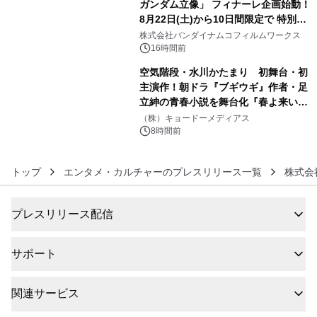
ガンダム立像」 フィナーレ企画始動！
8月22日(土)から10日間限定で 特別映
5
像『UNICORN GUNDAM Statue ―
株式会社バンダイナムコフィルムワークス
BEYOND POSSIBILITY ―』を上映！
16時間前
空気階段・水川かたまり 初舞台・初
主演作！朝ドラ『ブギウギ』作者・足
立紳の青春小説を舞台化『春よ来い、
6
マジで来い』キービジュアル解禁！
（株）キョードーメディアス
8時間前
トップ
エンタメ・カルチャーのプレスリリース一覧
株式会社
プレスリリース配信
サポート
関連サービス