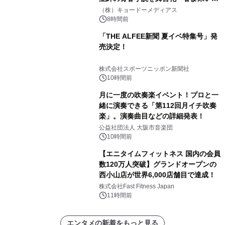
マジで来い』キービジュアル解禁！
（株）キョードーメディアス
8時間前
「THE ALFEE新聞 夏イベ特集号」発
売決定！
株式会社スポーツニッポン新聞社
10時間前
月に一度の吹奏楽イベント！プロと一
緒に演奏できる「第112回月イチ吹奏
楽」。演奏曲目などの詳細発表！
公益社団法人 大阪市音楽団
10時間前
【エニタイムフィットネス 国内の会員
数120万人突破】グランドオープンの
西小山店が世界6,000店舗目で達成！
株式会社Fast Fitness Japan
11時間前
エンタメの新着をもっと見る