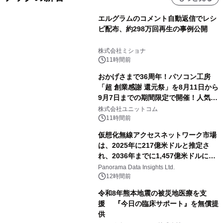
エルグラムのコメント自動返信でレシ
ピ配布、約298万回再生の事例公開
株式会社ミショナ
11時間前
おかげさまで36周年！パソコン工房
「超 創業感謝 還元祭」を8月11日から
9月7日までの期間限定で開催！人気の
ゲーミングPCや高性能ノートPCなど
株式会社ユニットコム
対象iiyama PCのご購入で最大3万円分
11時間前
相当を還元
仮想化無線アクセスネットワーク市場
は、2025年に217億米ドルと推定さ
れ、2036年までに1,457億米ドルに達
すると予測されており、予測期間
Panorama Data Insights Ltd.
（2026年～2036年）
12時間前
令和8年熊本地震の被災地医療を支
援 『今日の臨床サポート』を無償提
供