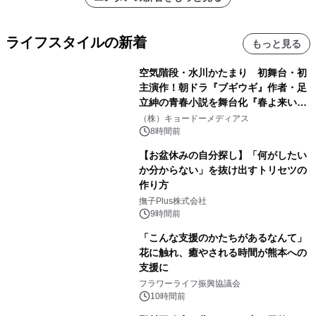
ライフスタイルの新着
もっと見る
空気階段・水川かたまり 初舞台・初
主演作！朝ドラ『ブギウギ』作者・足
立紳の青春小説を舞台化『春よ来い、
マジで来い』キービジュアル解禁！
（株）キョードーメディアス
8時間前
【お盆休みの自分探し】「何がしたい
か分からない」を抜け出すトリセツの
作り方
撫子Plus株式会社
9時間前
「こんな支援のかたちがあるなんて」
花に触れ、癒やされる時間が熊本への
支援に
フラワーライフ振興協議会
10時間前