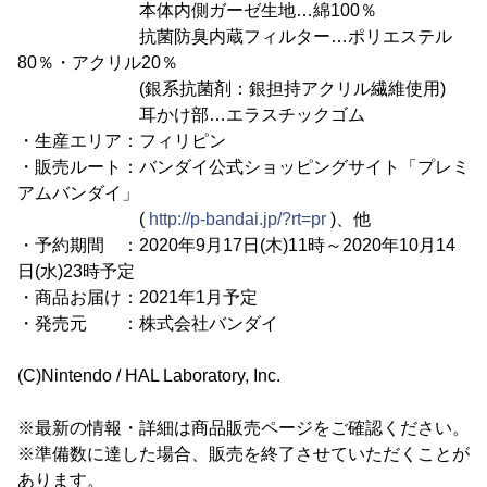
本体内側ガーゼ生地…綿100％
抗菌防臭内蔵フィルター…ポリエステル
80％・アクリル20％
(銀系抗菌剤：銀担持アクリル繊維使用)
耳かけ部…エラスチックゴム
・生産エリア：フィリピン
・販売ルート：バンダイ公式ショッピングサイト「プレミ
アムバンダイ」
(
http://p-bandai.jp/?rt=pr
)、他
・予約期間 ：2020年9月17日(木)11時～2020年10月14
日(水)23時予定
・商品お届け：2021年1月予定
・発売元 ：株式会社バンダイ
(C)Nintendo / HAL Laboratory, Inc.
※最新の情報・詳細は商品販売ページをご確認ください。
※準備数に達した場合、販売を終了させていただくことが
あります。