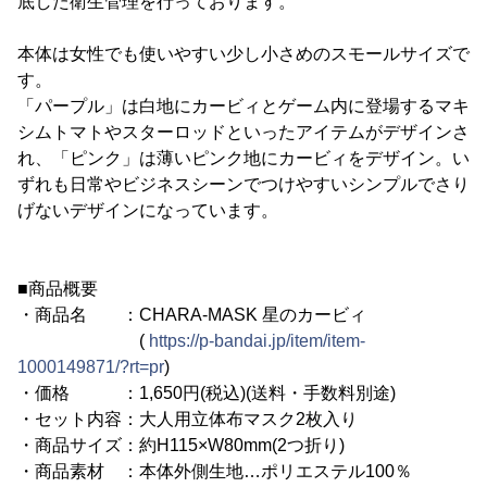
底した衛生管理を行っております。
本体は女性でも使いやすい少し小さめのスモールサイズで
す。
「パープル」は白地にカービィとゲーム内に登場するマキ
シムトマトやスターロッドといったアイテムがデザインさ
れ、「ピンク」は薄いピンク地にカービィをデザイン。い
ずれも日常やビジネスシーンでつけやすいシンプルでさり
げないデザインになっています。
■商品概要
・商品名 ：CHARA-MASK 星のカービィ
(
https://p-bandai.jp/item/item-
1000149871/?rt=pr
)
・価格 ：1,650円(税込)(送料・手数料別途)
・セット内容：大人用立体布マスク2枚入り
・商品サイズ：約H115×W80mm(2つ折り)
・商品素材 ：本体外側生地…ポリエステル100％