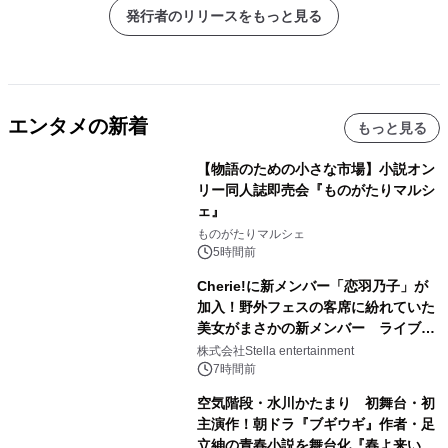
発行者のリリースをもっと見る
エンタメの新着
もっと見る
【物語のための小さな市場】小説オン
リー同人誌即売会『ものがたりマルシ
ェ』
ものがたりマルシェ
5時間前
Cherie!に新メンバー「恋羽乃子」が
加入！野外フェスの客席に紛れていた
美女がまさかの新メンバー ライブ中
のサプライズ発表に会場騒然
株式会社Stella entertainment
7時間前
空気階段・水川かたまり 初舞台・初
主演作！朝ドラ『ブギウギ』作者・足
立紳の青春小説を舞台化『春よ来い、