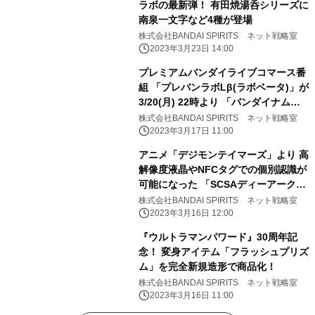
ラボの最新弾！ 有田焼湯呑シリーズに
南泉一文字など4種が登場
株式会社BANDAI SPIRITS ネット戦略室
2023年3月23日 14:00
プレミアムバンダイライブコマース番
組 「プレバンラボLβ(ラボベータ)」が
3/20(月) 22時より 「バンダイナムコ
Cross Store 東京」で配信決定 ゲス
株式会社BANDAI SPIRITS ネット戦略室
トは宮下草薙・宮下兼史鷹(みやした
2023年3月17日 11:00
けんしょう)さん！
アニメ「デジモンテイマーズ」より 高
解像度液晶やNFCタグでの個別認識が
可能になった 「SCSAディーアーク
ver.松田啓人ULTIMATE」が登場
株式会社BANDAI SPIRITS ネット戦略室
2023年3月16日 12:00
『ウルトラマンパワード』30周年記
念！ 変身アイテム「フラッシュプリズ
ム」を完全新規造形で商品化！
株式会社BANDAI SPIRITS ネット戦略室
2023年3月16日 11:00