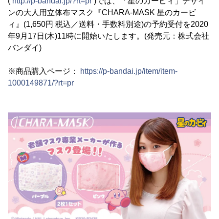
(
http://p-bandai.jp/?rt=pr
)では、「星のカービィ」デザイ
ンの大人用立体布マスク『CHARA-MASK 星のカービ
ィ』(1,650円 税込／送料・手数料別途)の予約受付を2020
年9月17日(木)11時に開始いたします。(発売元：株式会社
バンダイ)
※商品購入ページ：
https://p-bandai.jp/item/item-
1000149871/?rt=pr