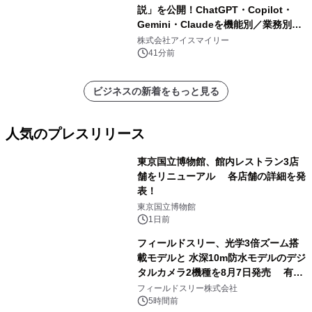
説」を公開！ChatGPT・Copilot・
Gemini・Claudeを機能別／業務別に
比較―自社に合う生成AIの選び方がわ
株式会社アイスマイリー
かる実践ガイド
41分前
ビジネスの新着をもっと見る
人気のプレスリリース
東京国立博物館、館内レストラン3店
舗をリニューアル 各店舗の詳細を発
表！
1
東京国立博物館
1日前
フィールドスリー、光学3倍ズーム搭
載モデルと 水深10m防水モデルのデジ
タルカメラ2機種を8月7日発売 有効
2
約1300万画素、用途別に選べるコンデ
フィールドスリー株式会社
ジ新登場
5時間前