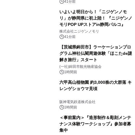
インビジュアル公開
41分前
いよいよ明日から！「ニジゲンノモ
リ」が静岡県に初上陸！ 『ニジゲンノ
モリPOP UPストアin静岡パルコ』
株式会社ニジゲンノモリ
41分前
【茨城県鉾田市】ラーケーションプロ
グラム神社仏閣周遊体験「ほこたde謎
解き旅行」スタート
(一社)鉾田市観光物産協会
1時間前
六甲高山植物園 約3,000株の大群落 キ
レンゲショウマ見頃
阪神電気鉄道株式会社
1時間前
＜事前案内＞『造形制作＆彫刻メンテ
ナンス体験ワークショップ』参加者募
集中