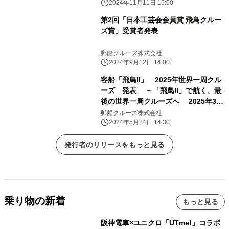
2024年11月11日 15:00
第2回「日本工芸会会員賞 飛鳥クルー
ズ賞」受賞者発表
郵船クルーズ株式会社
2024年9月12日 14:00
客船「飛鳥II」 2025年世界一周クル
ーズ 発表 ～「飛鳥II」で航く、最
後の世界一周クルーズへ 2025年3月
31日横浜、4月1日神戸より出港～
郵船クルーズ株式会社
2024年5月24日 14:30
発行者のリリースをもっと見る
乗り物の新着
もっと見る
阪神電車×ユニクロ「UTme!」コラボ