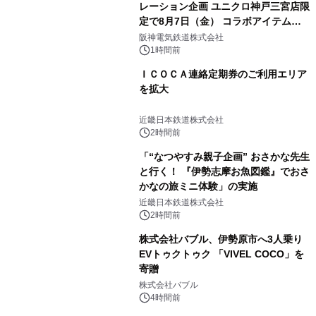
レーション企画 ユニクロ神戸三宮店限
定で8月7日（金） コラボアイテムが
発売決定！
阪神電気鉄道株式会社
1時間前
ＩＣＯＣＡ連絡定期券のご利用エリア
を拡大
近畿日本鉄道株式会社
2時間前
「“なつやすみ親子企画” おさかな先生
と行く！ 『伊勢志摩お魚図鑑』でおさ
かなの旅ミニ体験」の実施
近畿日本鉄道株式会社
2時間前
株式会社バブル、伊勢原市へ3人乗り
EVトゥクトゥク 「VIVEL COCO」を
寄贈
株式会社バブル
4時間前