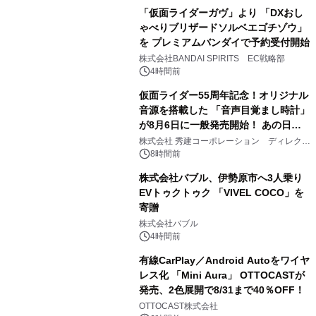
「仮面ライダーガヴ」より 「DXおし
ゃべりブリザードソルベエゴチゾウ」
を プレミアムバンダイで予約受付開始
3
株式会社BANDAI SPIRITS EC戦略部
4時間前
仮面ライダー55周年記念！オリジナル
音源を搭載した 「音声目覚まし時計」
が8月6日に一般発売開始！ あの日の
4
大興奮が今甦る
株式会社 秀建コーポレーション ディレクト
アートギャラリー
8時間前
株式会社バブル、伊勢原市へ3人乗り
EVトゥクトゥク 「VIVEL COCO」を
寄贈
5
株式会社バブル
4時間前
有線CarPlay／Android Autoをワイヤ
レス化 「Mini Aura」 OTTOCASTが
発売、2色展開で8/31まで40％OFF！
6
OTTOCAST株式会社