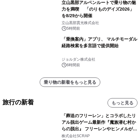
立山黒部アルペンルートで乗り物の魅
力を満喫 「のりものデイズ2026」
を8/29から開催
立山黒部貫光株式会社
5時間前
「乗換案内」アプリ、 マルチモーダル
経路検索を多言語で提供開始
ジョルダン株式会社
6時間前
乗り物の新着をもっと見る
旅行の新着
もっと見る
「葬送のフリーレン」とコラボしたリ
アル脱出ゲーム最新作『魔族潜む村か
らの脱出』 フリーレンやヒンメルが武
器を手に魔族を見据える描き下ろしメ
株式会社SCRAP