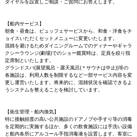
ダイヤルを設置しご相談・ご質問にお答えします。
【船内サービス】
朝食・昼食は、ビュッフェサービスから、和食・洋食をチ
ョイスいただくセットメニューに変更いたします。
混雑を避けるためダイニングルームでのディナーやギャラ
クシーラウンジ(劇場)でのショー鑑賞時は、定員を絞り指
定席制といたします。
グランドスパ(展望風呂・露天風呂(＊サウナは中止))等の
各施設は、利用人数を制限するなど一部サービス内容を変
更し運営いたします。将来的に、混雑状況を確認できるよ
うシステムを整えることを検討しています。
【衛生管理・船内換気】
特に接触頻度の高い公共施設のドアノブや手すり等の消毒
を定期的に実施するほか、多くの飲食施設には手洗い設備
と船内各所にアルコール手指消毒液を設置します。客室に