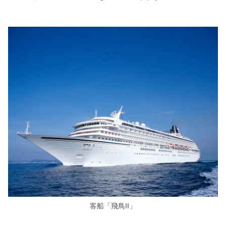
客船「飛鳥II」