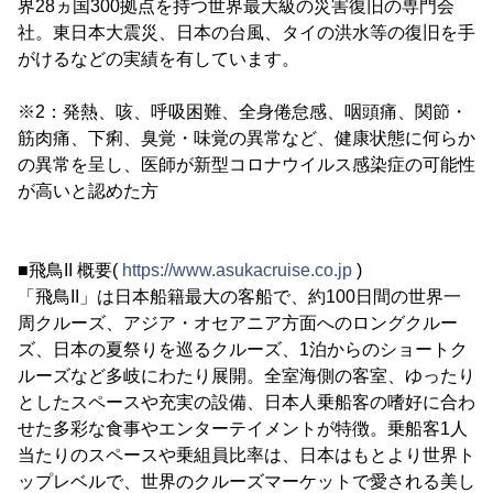
界28ヵ国300拠点を持つ世界最大級の災害復旧の専門会
社。東日本大震災、日本の台風、タイの洪水等の復旧を手
がけるなどの実績を有しています。
※2：発熱、咳、呼吸困難、全身倦怠感、咽頭痛、関節・
筋肉痛、下痢、臭覚・味覚の異常など、健康状態に何らか
の異常を呈し、医師が新型コロナウイルス感染症の可能性
が高いと認めた方
■飛鳥II 概要(
https://www.asukacruise.co.jp
)
「飛鳥II」は日本船籍最大の客船で、約100日間の世界一
周クルーズ、アジア・オセアニア方面へのロングクルー
ズ、日本の夏祭りを巡るクルーズ、1泊からのショートク
ルーズなど多岐にわたり展開。全室海側の客室、ゆったり
としたスペースや充実の設備、日本人乗船客の嗜好に合わ
せた多彩な食事やエンターテイメントが特徴。乗船客1人
当たりのスペースや乗組員比率は、日本はもとより世界ト
ップレベルで、世界のクルーズマーケットで愛される美し