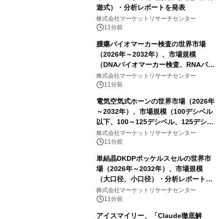
遊式）・分析レポートを発表
株式会社マーケットリサーチセンター
11分前
腫瘍バイオマーカー検査の世界市場
（2026年～2032年）、市場規模
（DNAバイオマーカー検査、RNAバイ
オマーカー検査、タンパク質バイオマ
株式会社マーケットリサーチセンター
ーカー検査、細胞ベースのバイオマー
11分前
カー検査、多項目バイオマーカー検
電気空気式ホーンの世界市場（2026年
査）・分析レポートを発表
～2032年）、市場規模（100デシベル
以下、100～125デシベル、125デシベ
ル以上）・分析レポートを発表
株式会社マーケットリサーチセンター
11分前
単結晶DKDPポッケルスセルの世界市
場（2026年～2032年）、市場規模
（大口径、小口径）・分析レポートを
発表
株式会社マーケットリサーチセンター
11分前
アイスマイリー、「Claude徹底解