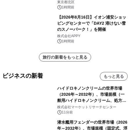
東京都北区
1時間前
【2026年8月16日】イオン浦安ショッ
ピングセンターで「DAY2 溶けない雪
のスノーパーク！」を開催
株式会社APPY
1時間前
旅行の新着をもっと見る
ビジネスの新着
もっと見る
ハイドロキノンクリームの世界市場
（2026年～2032年）、市場規模（一
般用ハイドロキノンクリーム、処方用
ハイドロキノンクリーム）・分析レポ
株式会社マーケットリサーチセンター
ートを発表
11分前
潜水艦用フェンダーの世界市場（2026
年～2032年）、市場規模（固定式、浮