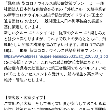
「飛鳥II新型コロナウイルス感染症対策プラン」は、一般
社団法人日本外航客船協会公表の「外航クルーズ船事業者
の新型コロナウイルス感染予防対策ガイドライン(国土交
通省監修)」および、一般財団法人日本海事協会の認証を
基に策定しています。
新しいクルーズのスタイルは、従来のクルーズの楽しみ方
とは少々異なりますが、これまで以上の安心とともに、飛
鳥IIらしい船旅の構築を進めてまいります。現時点での詳
細は、「飛鳥II新型コロナウイルス感染症対策プラン」(
https://www.atpress.ne.jp/releases/226333/att_226333_1.pdf
)をご参照ください。これらの感染症対策実施にあたり、
感染症有識者の助言並びに第三者機関であるベルフォア社
(※1)によるアセスメントを受けて、船内衛生を高水準で
維持・管理いたします。
【乗客数・客室タイプ】
ご乗船のお客様、そして働く乗組員が安心して過ごせる感
染防止対策ならびに船内衛生対応のため、クルーズ再開時