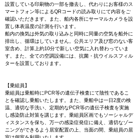
設置している印刷物の一部を撤去し、代わりにお客様のス
マートフォン等によるQRコードの読み取りにて内容をご
確認いただきます。また、船内各所にサーマルカメラを設
置し体表温度の計測を行います。
船内の換気は外気の取り込みと同時に同量の空気を船外に
排出し、循環はしていません。公共エリア及び窓のない客
室含め、計算上約10分で新しい空気に入れ替わっていま
す。また、全ての空調設備には、抗菌・抗ウイルスフィル
ターを設置しております。
【乗組員】
乗組員は乗船時にPCR等の遺伝子検査にて陰性であるこ
とを確認し乗船いたします。また、乗船中は一日2度の検
温、適切な手洗い、定期的なPCR等の遺伝子検査を実施
し感染防止対策を講じます。乗組員区画でもソーシャルデ
ィスタンスを保ち、万一の感染症発症に備え、適切なゾー
ニングができるよう居室配置の上、当面の間、乗組員の居
室は個室を利用いたします。