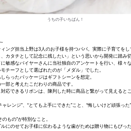
うちの子いちばん！
～
ティング担当上野は3人のお子様を持つパパ。実際に子育てをし
し、カタチとして記念に残したい」という思いから開発に踏み
ドに敏感なバイヤーさんに当社独自のアンケートを行い、様々な
いモチーフとして選ばれたのが「メダル」でした。
あしらったパッケージはギフトシーンを想定。
の一部と考えたこだわりの商品です。
も対応できるリボンは、陳列した時に商品と繋がって見えると
チャレンジ”、“とても上手にできた”こと、“悔しいけど頑張った
そのもの”が特別なこと。
ダルにのせてお子様に伝わるような歯がためは贈り物にもぴっ