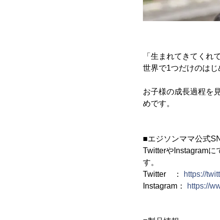
「生まれてきてくれ
世界で1つだけのは
お子様の成長過程を
めです。
■エジソンママ公式S
TwitterやIns
す。
Twitter ：
https://t
Instagram：
https://