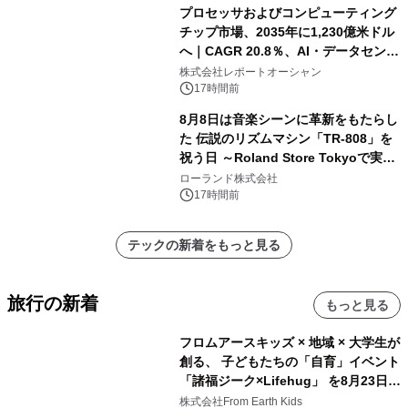
プロセッサおよびコンピューティング
チップ市場、2035年に1,230億米ドル
へ｜CAGR 20.8％、AI・データセンタ
ー需要が成長を牽引
株式会社レポートオーシャン
17時間前
8月8日は音楽シーンに革新をもたらし
た 伝説のリズムマシン「TR-808」を
祝う日 ～Roland Store Tokyoで実機
を展示しての 記念キャンペーンを開
ローランド株式会社
催 英国ラジオ「NTS」の 特別プログ
17時間前
ラムや、「TR-808」を愛する伝説的
アーティストを フィーチャーしたアニ
テックの新着をもっと見る
メーションを公開～
旅行の新着
もっと見る
フロムアースキッズ × 地域 × 大学生が
創る、 子どもたちの「自育」イベント
「諸福ジーク×Lifehug」 を8月23日
(日)開催
株式会社From Earth Kids