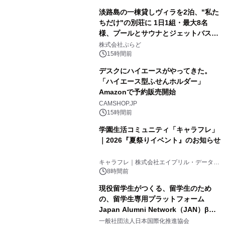
淡路島の一棟貸しヴィラを2泊、"私た
ちだけ"の別荘に 1日1組・最大8名
様、プールとサウナとジェットバス付
3
きで Villa Mon Temps AWAJIの連泊
株式会社ぷらど
素泊りプラン
15時間前
デスクにハイエースがやってきた。
「ハイエース型ふせんホルダー」
Amazonで予約販売開始
4
CAMSHOP.JP
15時間前
学園生活コミュニティ「キャラフレ」
｜2026『夏祭りイベント』のお知らせ
5
キャラフレ｜株式会社エイプリル・データ・
デザインズ
8時間前
現役留学生がつくる、留学生のため
の、留学生専用プラットフォーム
Japan Alumni Network（JAN）β版
6
をリリース
一般社団法人日本国際化推進協会