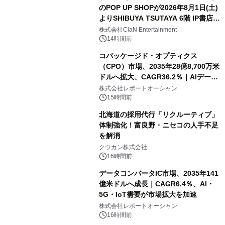
のPOP UP SHOPが2026年8月1日(土)
よりSHIBUYA TSUTAYA 6階 IP書店で
開催決定！！
株式会社ClaN Entertainment
14時間前
コパッケージド・オプティクス
（CPO）市場、2035年28億8,700万米
ドルへ拡大、CAGR36.2％｜AIデータ
センター・高速光通信需要が成長を加
株式会社レポートオーシャン
速
15時間前
北海道の採用代行「リクルーティブ」
体制強化！富良野・ニセコの人手不足
を解消
クウカン株式会社
16時間前
データコンバータIC市場、2035年141
億米ドルへ成長｜CAGR6.4％、AI・
5G・IoT需要が市場拡大を加速
株式会社レポートオーシャン
16時間前