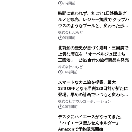
7時間前
時間に追われず、丸ごと1日淡路島グ
ルメと観光、レジャー施設で クラブハ
ウスのようなプールと、変わった形の
サウナも 「THE BOXY AWAJI」のお
株式会社ぷらど
得な素泊まり連泊プランで
9時間前
北前船の歴史が息づく港町・三国湊で
上質な滞在を 「オーベルジュほまち
三國湊」 1泊2食付の旅行商品を発売
株式会社ぷらど
14時間前
スマートなカニ旅を提案。最大
13％OFFとなる早割120日前が新たに
登場。早めの計画でいつもと変わらぬ
大人の冬旅を。ー夕日ヶ浦温泉「佳松
株式会社アウルコーポレーション
苑 別邸ふうか」ー
15時間前
デスクにハイエースがやってきた。
「ハイエース型ふせんホルダー」
Amazonで予約販売開始