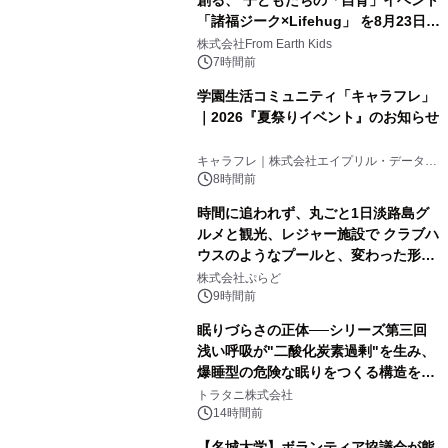
創る、 子どもたちの「自育」イベント
「諸福ジーク×Lifehug」 を8月23日
(日)開催
株式会社From Earth Kids
7時間前
学園生活コミュニティ「キャラフレ」
｜2026『夏祭りイベント』のお知らせ
キャラフレ｜株式会社エイプリル・データ・
デザインズ
8時間前
時間に追われず、丸ごと1日淡路島グ
ルメと観光、レジャー施設で クラブハ
ウスのようなプールと、変わった形の
サウナも 「THE BOXY AWAJI」のお
株式会社ぷらど
得な素泊まり連泊プランで
9時間前
眠りづらさの正体──シリーズ第三回
浅い呼吸が"二酸化炭素過剰"を生み、
爆睡型の危険な眠りをつくる構造を解
説
トラタニ株式会社
14時間前
【名城大学】ボランティア協議会が熊