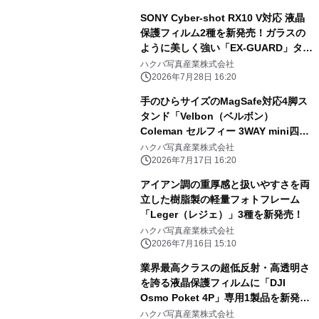
SONY Cyber-shot RX10 V対応 液晶
保護フィルム2種を新発売！ガラスの
ように美しく強い「EX-GUARD」タイ
プと業界最高クラスの透明度を誇る
ハクバ写真産業株式会社
「III」タイプ
2026年7月28日 16:20
手のひらサイズのMagSafe対応4脚ス
タンド「Velbon（ベルボン）
Coleman セルフィー 3WAY mini四
脚」を新発売！
ハクバ写真産業株式会社
2026年7月17日 16:20
アイアン調の重厚感と扱いやすさを両
立した樹脂製の軽量フォトフレーム
「Leger（レジェ）」3種を新発売！
ハクバ写真産業株式会社
2026年7月16日 15:10
業界最高クラスの超低反射・高透明さ
を誇る液晶保護フィルムに「DJI
Osmo Poket 4P」専用1製品を新発
売！
ハクバ写真産業株式会社