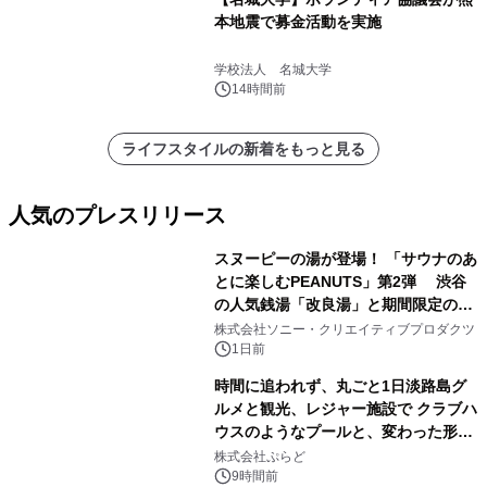
本地震で募金活動を実施
学校法人 名城大学
14時間前
ライフスタイルの新着をもっと見る
人気のプレスリリース
スヌーピーの湯が登場！ 「サウナのあ
とに楽しむPEANUTS」第2弾 渋谷
の人気銭湯「改良湯」と期間限定のコ
1
ラボレーション サウナイキタイコラ
株式会社ソニー・クリエイティブプロダクツ
ボグッズも発売決定！
1日前
時間に追われず、丸ごと1日淡路島グ
ルメと観光、レジャー施設で クラブハ
ウスのようなプールと、変わった形の
2
サウナも 「THE BOXY AWAJI」のお
株式会社ぷらど
得な素泊まり連泊プランで
9時間前