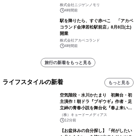
のは今年が最後！ 「ラスト！ドキがム
株式会社ニジゲンノモリ
ネムネ～大作戦！」始動
4時間前
駅を降りたら、すぐ赤べこ 「アカベ
コランド会津若松駅前店」8月8日(土)
開業
株式会社アカベコランド
4時間前
旅行の新着をもっと見る
ライフスタイルの新着
もっと見る
空気階段・水川かたまり 初舞台・初
主演作！朝ドラ『ブギウギ』作者・足
立紳の青春小説を舞台化『春よ来い、
マジで来い』キービジュアル解禁！
（株）キョードーメディアス
12分前
【お盆休みの自分探し】「何がしたい