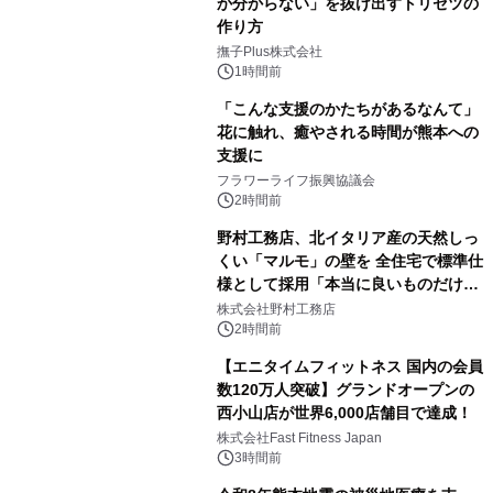
か分からない」を抜け出すトリセツの
作り方
撫子Plus株式会社
1時間前
「こんな支援のかたちがあるなんて」
花に触れ、癒やされる時間が熊本への
支援に
フラワーライフ振興協議会
2時間前
野村工務店、北イタリア産の天然しっ
くい「マルモ」の壁を 全住宅で標準仕
様として採用「本当に良いものだけに
こだわる」
株式会社野村工務店
2時間前
【エニタイムフィットネス 国内の会員
数120万人突破】グランドオープンの
西小山店が世界6,000店舗目で達成！
株式会社Fast Fitness Japan
3時間前