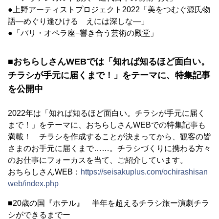
●上野アーティストプロジェクト2022「美をつむぐ源氏物
語―めぐり逢ひける えには深しな―」
●「パリ・オペラ座−響き合う芸術の殿堂」
■おちらしさんWEBでは「知れば知るほど面白い。
チラシが手元に届くまで！」をテーマに、特集記事
を公開中
2022年は「知れば知るほど面白い。チラシが手元に届く
まで！」をテーマに、おちらしさんWEBでの特集記事も
満載！ チラシを作成することが決まってから、観客の皆
さまのお手元に届くまで……。チラシづくりに携わる方々
のお仕事にフォーカスを当て、ご紹介しています。
おちらしさんWEB：
https://seisakuplus.com/ochirashisan
web/index.php
■20歳の国『ホテル』 半年を超えるチラシ旅ー演劇チラ
シができるまでー