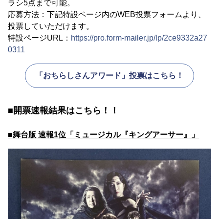
ラシ5点まで可能。
応募方法：下記特設ページ内のWEB投票フォームより、
投票していただけます。
特設ページURL：
https://pro.form-mailer.jp/lp/2ce9332a27
0311
「おちらしさんアワード」投票はこちら！
■開票速報結果はこちら！！
■舞台版 速報1位「ミュージカル『キングアーサー』」