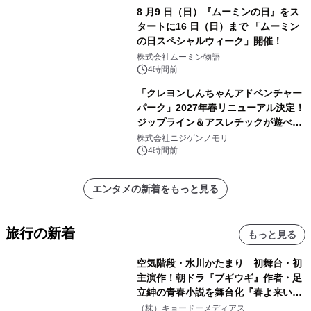
8 月9 日（日）『ムーミンの日』をス
タートに16 日（日）まで 「ムーミン
の日スペシャルウィーク」開催！
株式会社ムーミン物語
4時間前
「クレヨンしんちゃんアドベンチャー
パーク」2027年春リニューアル決定！
ジップライン＆アスレチックが遊べる
のは今年が最後！ 「ラスト！ドキがム
株式会社ニジゲンノモリ
ネムネ～大作戦！」始動
4時間前
エンタメの新着をもっと見る
旅行の新着
もっと見る
空気階段・水川かたまり 初舞台・初
主演作！朝ドラ『ブギウギ』作者・足
立紳の青春小説を舞台化『春よ来い、
マジで来い』キービジュアル解禁！
（株）キョードーメディアス