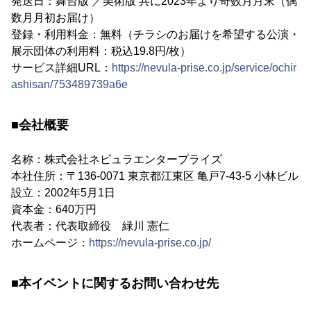
発送日：舞台版 ／美術版 共に2023年より奇数月月末（偶
数月月初お届け）
登録・利用料金：無料（チラシのお届けを希望する公演・
展示団体の利用料：税込19.8円/枚）
サービス詳細URL：
https://nevula-prise.co.jp/service/ochir
ashisan/753489739a6e
■会社概要
名称：株式会社ネビュラエンタープライズ
本社住所：〒136-0071 東京都江東区 亀戸7-43-5 小林ビル
設立：2002年5月1日
資本金：640万円
代表者：代表取締役 緑川 憲仁
ホームページ：
https://nevula-prise.co.jp/
■本イベントに関するお問い合わせ先