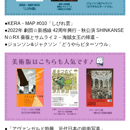
●KERA・MAP #010「しびれ雲」
●2022年 劇団☆新感線 42周年興行・秋公演 SHINKANSE
N☆RX 薔薇とサムライ２－海賊女王の帰還－
●ジョンソン&ジャクソン「どうやらビターソウル」
●「アヴァンガルド勃興 近代日本の前衛写真」