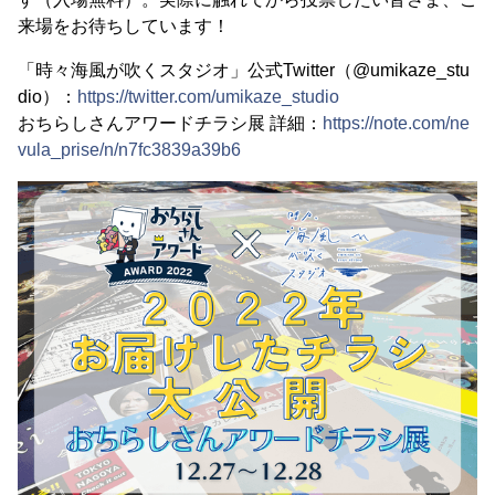
来場をお待ちしています！
「時々海風が吹くスタジオ」公式Twitter（@umikaze_stu
dio）：
https://twitter.com/umikaze_studio
おちらしさんアワードチラシ展 詳細：
https://note.com/ne
vula_prise/n/n7fc3839a39b6