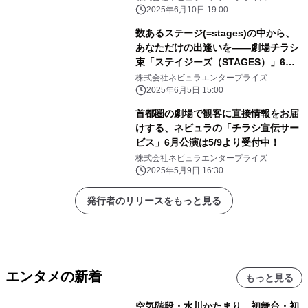
2025年6月10日 19:00
数あるステージ(=stages)の中から、
あなただけの出逢いを――劇場チラシ
束「ステイジーズ（STAGES）」6月
の配布公演をご紹介！
株式会社ネビュラエンタープライズ
2025年6月5日 15:00
首都圏の劇場で観客に直接情報をお届
けする、ネビュラの「チラシ宣伝サー
ビス」6月公演は5/9より受付中！
株式会社ネビュラエンタープライズ
2025年5月9日 16:30
発行者のリリースをもっと見る
エンタメの新着
もっと見る
空気階段・水川かたまり 初舞台・初