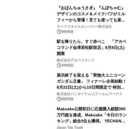
『おぱんちゅうさぎ』『んぽちゃむ』
デザインのコスメ＆メイクパフがミル
フィーから登場！見ても使っても楽し
3
い、ポップでキュートなコレクショ
ライフスタイルカンパニー株式会社
ン。
9時間前
駅を降りたら、すぐ赤べこ 「アカベ
コランド会津若松駅前店」8月8日(土)
開業
4
株式会社アカベコランド
4時間前
展示終了を迎える「実物大ユニコーン
ガンダム立像」 フィナーレ企画始動！
8月22日(土)から10日間限定で 特別映
5
像『UNICORN GUNDAM Statue ―
株式会社バンダイナムコフィルムワークス
BEYOND POSSIBILITY ―』を上映！
8時間前
Makuake公開初日に応援購入総額300
万円超を達成、Makuake「今日のラン
キング」総合3位も獲得。 YECHAN音
6
浴シンギングボウル第2弾の大型サイ
Japan Top Trade