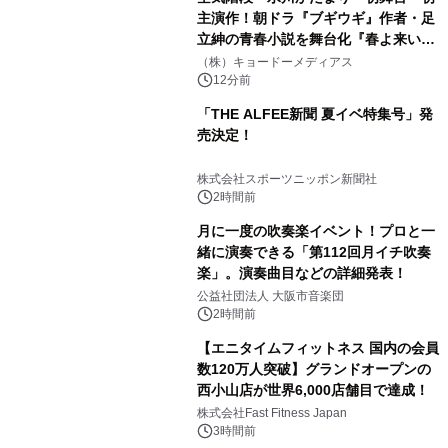
主演作！朝ドラ『ブギウギ』作者・足
立紳の青春小説を舞台化『春よ来い、
マジで来い』キービジュアル解禁！
（株）キョードーメディアス
12分前
「THE ALFEE新聞 夏イベ特集号」発
売決定！
株式会社スポーツニッポン新聞社
2時間前
月に一度の吹奏楽イベント！プロと一
緒に演奏できる「第112回月イチ吹奏
楽」。演奏曲目などの詳細発表！
公益社団法人 大阪市音楽団
2時間前
【エニタイムフィットネス 国内の会員
数120万人突破】グランドオープンの
西小山店が世界6,000店舗目で達成！
株式会社Fast Fitness Japan
3時間前