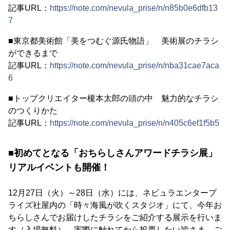
記事URL：
https://note.com/nevula_prise/n/n85b0e6dfb13
7
■東京都美術館「美をつむぐ源氏物語」 美術展のチラシ
ができるまで
記事URL：
https://note.com/nevula_prise/n/nba31cae7aca
6
■トップクリエイター榎本太郎の頭の中 魅力的なチラシ
のつくりかた
記事URL：
https://note.com/nevula_prise/n/n405c6ef1f5b5
■初めてとなる「おちらしさんアワードチラシ展」
リアルイベントも開催！
12月27日（火）～28日（水）には、ネビュラエンタープ
ライズ社屋内の「時々海風が吹くスタジオ」にて、今年お
ちらしさんでお届けしたチラシをご紹介する展示を行いま
す（入場無料）。実際に触れてから投票したい皆さま、ご