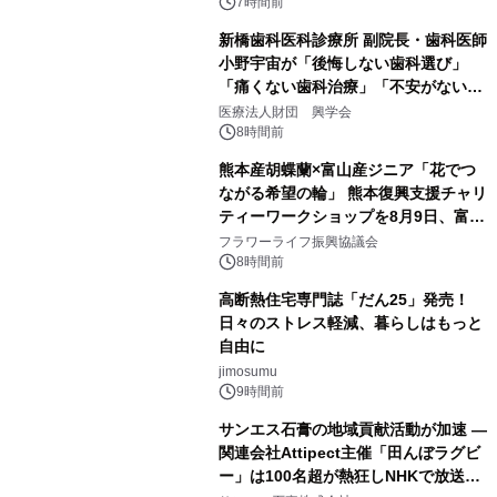
7時間前
新橋歯科医科診療所 副院長・歯科医師
小野宇宙が「後悔しない歯科選び」
「痛くない歯科治療」「不安がない治
療計画」をテーマに専門監修
医療法人財団 興学会
8時間前
熊本産胡蝶蘭×富山産ジニア「花でつ
ながる希望の輪」 熊本復興支援チャリ
ティーワークショップを8月9日、富
山・射水で開催
フラワーライフ振興協議会
8時間前
高断熱住宅専門誌「だん25」発売！
日々のストレス軽減、暮らしはもっと
自由に
jimosumu
9時間前
サンエス石膏の地域貢献活動が加速 ―
関連会社Attipect主催「田んぼラグビ
ー」は100名超が熱狂しNHKで放送さ