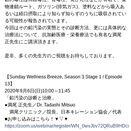
物連鎖ルート、ガソリン(排気ガス)、塗料などから吸入あ
るいは経口摂取により知らず知らずのうちに吸収されてい
る可能性が報告されています。
今回はその鉛汚染の実態とその診断方法、更には具体的な
治療法について、抗加齢医療・栄養療法でも有名な満尾
正先生にご講演頂きます。
是非、多くの先生方のご視聴をお待ちしております。
【Sunday Wellness Breeze, Season 3 Stage 1 / Episode
13】
2020年9月6日(日)10:00～11:45
「鉛汚染の診断と治療」
●満尾 正先生／Dr. Tadashi Mitsuo
満尾クリニック／院長、日本キレーション協会／代表
■お申し込みはこちら！▼▽▼
https://zoom.us/webinar/register/WN_0wvJbv72QRuB9HD