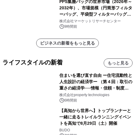
PPS集塵バッグの世界市場（2026年～
2032年）、市場規模（円筒形フィルタ
ーバッグ、平袋型フィルターバッグ、
プリーツフィルターバッグ、その
株式会社マーケットリサーチセンター
他）・分析レポートを発表
9時間前
ビジネスの新着をもっと見る
ライフスタイルの新着
もっと見る
住まいを選び直す自由 ー住宅流動性と
人生設計の経済学ー （第４回：取引の
重さの経済学──情報・信頼・制度を
PropTechはどう組み替えるか）｜
株式会社property technologies
PropTech-Lab
6時間前
【高知から世界へ】トップランナーと
一緒に走るトレイルランニングイベン
トを高知で8月29日（土）開催
BUDO