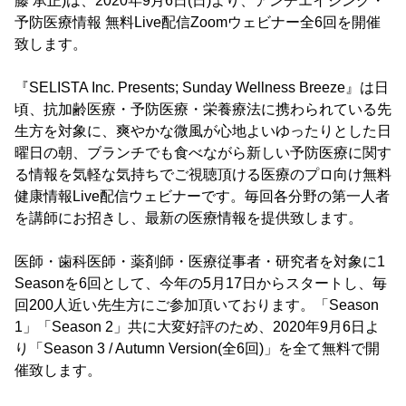
藤 承正)は、2020年9月6日(日)より、アンチエイジング・
予防医療情報 無料Live配信Zoomウェビナー全6回を開催
致します。
『SELISTA Inc. Presents; Sunday Wellness Breeze』は日
頃、抗加齢医療・予防医療・栄養療法に携わられている先
生方を対象に、爽やかな微風が心地よいゆったりとした日
曜日の朝、ブランチでも食べながら新しい予防医療に関す
る情報を気軽な気持ちでご視聴頂ける医療のプロ向け無料
健康情報Live配信ウェビナーです。毎回各分野の第一人者
を講師にお招きし、最新の医療情報を提供致します。
医師・歯科医師・薬剤師・医療従事者・研究者を対象に1
Seasonを6回として、今年の5月17日からスタートし、毎
回200人近い先生方にご参加頂いております。「Season
1」「Season 2」共に大変好評のため、2020年9月6日よ
り「Season 3 / Autumn Version(全6回)」を全て無料で開
催致します。