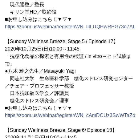
現代適塾／塾長
キリン堂HD／取締役
■お申し込みはこちら！▼▽▼
https://zoom.us/webinar/register/WN_lilLUQHwRPG73o7A
【Sunday Wellness Breeze, Stage 5 / Episode 17】
2020年10月25日(日)10:00～11:45
「抗糖化食品の探索と有用性の検証 / in vitro～ヒト試験ま
で」
●八木 雅之先生／Masayuki Yagi
同志社大学 生命医科学部 糖化ストレス研究センター
／チェア・プロフェッサー教授
日本抗加齢医学会／評議員
糖化ストレス研究会／理事
■お申し込みはこちら！▼▽▼
https://zoom.us/webinar/register/WN_cAmDCUz3SwWTaZo
【Sunday Wellness Breeze, Stage 6/ Episode 18】
2020年11月1日(日)10:00～11:45