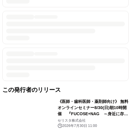
この発行者のリリース
《医師・歯科医師・薬剤師向け》 無料
オンラインセミナー8/30(日)朝10時開
催 『FUCOSE+NAG ～身近に存在
する糖の機能性研究～』 相澤 光輝 先
セリスタ株式会社
生(焼津水産化学工業株式会社 開発本
2026年7月30日 11:00