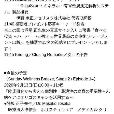
「OligoScan：ミネラル・有害金属測定解析システ
ム」製品概要
伊藤 承正／セリスタ株式会社 代表取締役
11:40 視聴者プレゼント応募キーワード発表
※この回は満尾 正先生の直筆サイン入りご著書『食べる
投資 ～ハーバードが教える世界最高の食事術(アチーブメ
ント出版)』を抽選で15名の視聴者にプレゼントいたしま
す！
11:45 Ending／Closing Remarks／次回の予告
■今後の予定
【Sunday Wellness Breeze, Stage 2 / Episode 14】
2020年9月13日(日)10:00～11:45
「臨床研究から考える個別性・最適性の食育の重要性～未
病ケアにオリゴスキャンを活用する～」
●登坂 正子先生／Dr. Masako Tosaka
医療法人淳信会 ホリスティキュア メディカル クリ