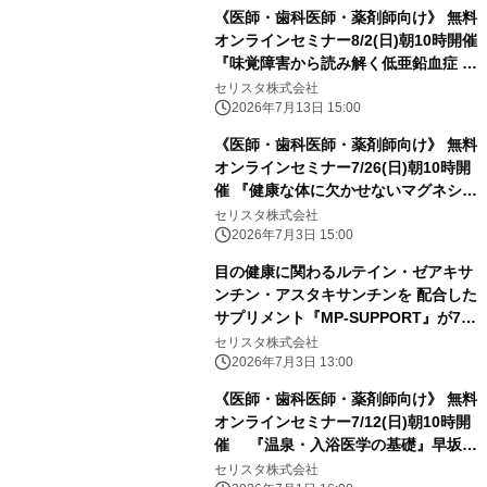
部 機能性素材開発部 / 部長)
《医師・歯科医師・薬剤師向け》 無料
オンラインセミナー8/2(日)朝10時開催
『味覚障害から読み解く低亜鉛血症 ―
高齢者の「おいしくない」とは？』 任
セリスタ株式会社
智美 先生(兵庫医科大学耳鼻咽喉科・
2026年7月13日 15:00
頭頸部外科 / 准教授)
《医師・歯科医師・薬剤師向け》 無料
オンラインセミナー7/26(日)朝10時開
催 『健康な体に欠かせないマグネシウ
ムの働き』 五十里 彰 先生(岐阜薬科大
セリスタ株式会社
学 / 理事・副学長)
2026年7月3日 15:00
目の健康に関わるルテイン・ゼアキサ
ンチン・アスタキサンチンを 配合した
サプリメント『MP-SUPPORT』が7/1
発売！
セリスタ株式会社
2026年7月3日 13:00
《医師・歯科医師・薬剤師向け》 無料
オンラインセミナー7/12(日)朝10時開
催 『温泉・入浴医学の基礎』早坂
信哉 先生 (東京都市大学 理工学部医用
セリスタ株式会社