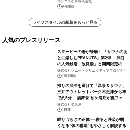
れました。
サンエス石膏株式会社
9時間前
ライフスタイルの新着をもっと見る
人気のプレスリリース
スヌーピーの湯が登場！ 「サウナのあ
とに楽しむPEANUTS」第2弾 渋谷
の人気銭湯「改良湯」と期間限定のコ
1
ラボレーション サウナイキタイコラ
株式会社ソニー・クリエイティブプロダクツ
ボグッズも発売決定！
16時間前
帰りの渋滞を避けて「温泉＆サウナ」
三井アウトレットパーク木更津から車
で約5分 湯舞音 袖ケ浦店が夏フェア
2
メニューを提供
株式会社楽久屋
1日前
眠りづらさの正体──寝ると呼吸が弱
くなる"体の構造"をやさしく解説する