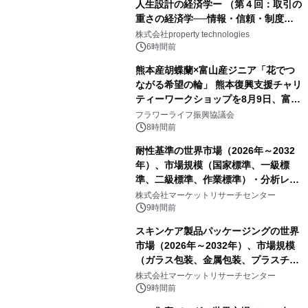
人生設計の経済学ー （第４回：取引の
重さの経済学──情報・信頼・制度を
PropTechはどう組み替えるか）｜
株式会社property technologies
PropTech-Lab
6時間前
熊本産胡蝶蘭×富山産ジニア「花でつ
ながる希望の輪」 熊本復興支援チャリ
ティーワークショップを8月9日、富
山・射水で開催
フラワーライフ振興協議会
8時間前
耐性基準の世界市場（2026年～2032
年）、市場規模（国家標準、一級標
準、二級標準、作業標準）・分析レポ
ートを発表
株式会社マーケットリサーチセンター
9時間前
スキンケア製品パッケージングの世界
市場（2026年～2032年）、市場規模
（ガラス包装、金属包装、プラスチッ
ク包装、その他）・分析レポートを発
株式会社マーケットリサーチセンター
表
9時間前