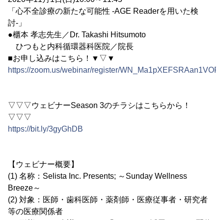
「心不全診療の新たな可能性 -AGE Readerを用いた検
討-」
●櫃本 孝志先生／Dr. Takashi Hitsumoto
ひつもと内科循環器科医院／院長
■お申し込みはこちら！▼▽▼
https://zoom.us/webinar/register/WN_Ma1pXEFSRAan1VO
▽▽▽ウェビナーSeason 3のチラシはこちらから！
▽▽▽
https://bit.ly/3gyGhDB
【ウェビナー概要】
(1) 名称：Selista Inc. Presents; ～Sunday Wellness
Breeze～
(2) 対象：医師・歯科医師・薬剤師・医療従事者・研究者
等の医療関係者