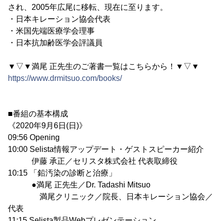
され、2005年広尾に移転、現在に至ります。
・日本キレーション協会代表
・米国先端医療学会理事
・日本抗加齢医学会評議員
▼▽▼満尾 正先生のご著書一覧はこちらから！▼▽▼
https://www.drmitsuo.com/books/
■番組の基本構成
《2020年9月6日(日)》
09:56 Opening
10:00 Selista情報アップデート・ゲストスピーカー紹介
伊藤 承正／セリスタ株式会社 代表取締役
10:15 「鉛汚染の診断と治療」
●満尾 正先生／Dr. Tadashi Mitsuo
満尾クリニック／院長、日本キレーション協会／
代表
11:15 Selista製品Webプレゼンテーション