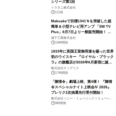
シリーズ第1回
3
トラタニ株式会社
1日前
Makuakeで目標1341％を突破した超
簡単＆小型テレビ用アンプ 「SW TV
Plus」8月7日より一般販売開始！ ケ
4
ーブル1本つなぐだけ、テレビの音が
城下工業株式会社
ぐっと豊かに
16時間前
1833年に英国王室御用達を賜った世界
初のウイスキー 『ロイヤル・ブラック
ラ』の旗艦店が2026年6月新宿に誕
5
生 バカルディ ジャパンと連携した
株式会社ティグリス
没入型バー「BAR Arca」
17時間前
「陳情令」劇場上映、第4弾！ 『陳情
令スペシャルナイト上映会Ⅳ 2026』
プレリク2次抽選先行受付開始！
6
株式会社ソニー・ミュージックソリューショ
ンズ
9時間前