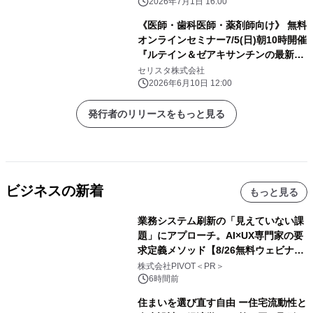
工学科 ／ 教授)
2026年7月1日 16:00
《医師・歯科医師・薬剤師向け》 無料
オンラインセミナー7/5(日)朝10時開催
『ルテイン＆ゼアキサンチンの最新エ
ビデンス～ 黄斑色素から読み解く視機
セリスタ株式会社
能』 橋本 正史先生(ケミン・ジャパン
2026年6月10日 12:00
株式会社 / 代表取締役)
発行者のリリースをもっと見る
ビジネスの新着
もっと見る
業務システム刷新の「見えていない課
題」にアプローチ。AI×UX専門家の要
求定義メソッド【8/26無料ウェビナ
ー】株式会社PIVOT
株式会社PIVOT＜PR＞
6時間前
住まいを選び直す自由 ー住宅流動性と