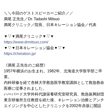
＼＼今回のゲストスピーカーご紹介／／
満尾 正先生／Dr. Tadashi Mitsuo
満尾クリニック／院長、日本キレーション協会／代表
▼▽▼満尾クリニック▼▽▼
https://www.drmitsuo.com/
▼▽▼日本キレーション協会▼▽▼
https://chelation.jp/
《満尾 正先生のご経歴》
1957年横浜のお生まれ。1982年、北海道大学医学部ご卒
業。
内科研修を経て杏林大学救急医学教室講師として救急救命
医療に従事されました。
ハーバード大学外科代謝栄養研究室研究員、救急振興財団
東京研修所主任教授を経た後、キレーション治療とアンチ
エイジングを中心としたクリニックを2002年赤坂に開設