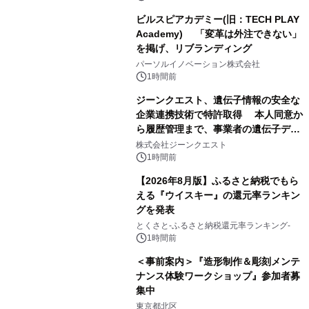
ビルスピアカデミー(旧：TECH PLAY
Academy) 「変革は外注できない」
を掲げ、リブランディング
パーソルイノベーション株式会社
1時間前
ジーンクエスト、遺伝子情報の安全な
企業連携技術で特許取得 本人同意か
ら履歴管理まで、事業者の遺伝子デー
タ活用を支援
株式会社ジーンクエスト
1時間前
【2026年8月版】ふるさと納税でもら
える『ウイスキー』の還元率ランキン
グを発表
とくさと-ふるさと納税還元率ランキング-
1時間前
＜事前案内＞『造形制作＆彫刻メンテ
ナンス体験ワークショップ』参加者募
集中
東京都北区