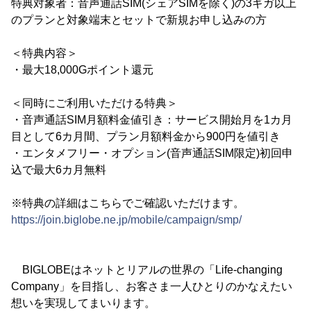
特典対象者：音声通話SIM(シェアSIMを除く)の3ギガ以上
のプランと対象端末とセットで新規お申し込みの方
＜特典内容＞
・最大18,000Gポイント還元
＜同時にご利用いただける特典＞
・音声通話SIM月額料金値引き：サービス開始月を1カ月
目として6カ月間、プラン月額料金から900円を値引き
・エンタメフリー・オプション(音声通話SIM限定)初回申
込で最大6カ月無料
※特典の詳細はこちらでご確認いただけます。
https://join.biglobe.ne.jp/mobile/campaign/smp/
BIGLOBEはネットとリアルの世界の「Life-changing
Company」を目指し、お客さま一人ひとりのかなえたい
想いを実現してまいります。