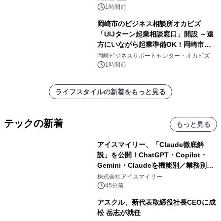
1時間前
岡崎市のビジネス相談所オカビズ
「UIJターン起業相談窓口」開設 ～遠
方にいながら起業準備OK！岡崎市を
挑戦者があつまるまちに～
岡崎ビジネスサポートセンター・オカビズ
1時間前
ライフスタイルの新着をもっと見る
テックの新着
もっと見る
アイスマイリー、「Claude徹底解
説」を公開！ChatGPT・Copilot・
Gemini・Claudeを機能別／業務別に
比較―自社に合う生成AIの選び方がわ
株式会社アイスマイリー
かる実践ガイド
45分前
アスクル、新代表取締役社長CEOに成
松 岳志が就任