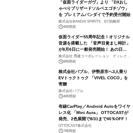
「仮面ライダーガヴ」より 「DXおし
ゃべりブリザードソルベエゴチゾウ」
を プレミアムバンダイで予約受付開始
3
株式会社BANDAI SPIRITS EC戦略部
4時間前
仮面ライダー55周年記念！オリジナル
音源を搭載した 「音声目覚まし時計」
が8月6日に一般発売開始！ あの日の
4
大興奮が今甦る
株式会社 秀建コーポレーション ディレクト
アートギャラリー
8時間前
株式会社バブル、伊勢原市へ3人乗り
EVトゥクトゥク 「VIVEL COCO」を
寄贈
5
株式会社バブル
4時間前
有線CarPlay／Android Autoをワイヤ
レス化 「Mini Aura」 OTTOCASTが
発売、2色展開で8/31まで40％OFF！
6
OTTOCAST株式会社
7時間前