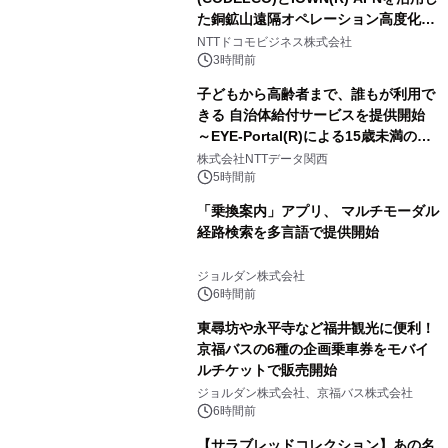
た銅鉱山遠隔オペレーション高度化に
向けた調査・実証を開始
NTTドコモビジネス株式会社
3時間前
子どもから高齢者まで、誰もが利用で
きる 自治体給付サービスを提供開始
～EYE-Portal(R)による15歳未満の本
人認証と デジタルデバイド対策で実現
株式会社NTTデータ関西
～
5時間前
「乗換案内」アプリ、 マルチモーダル
経路検索を多言語で提供開始
ジョルダン株式会社
6時間前
東尋坊や永平寺など福井観光に便利！
京福バスの6種の企画乗車券をモバイ
ルチケットで販売開始
ジョルダン株式会社、京福バス株式会社
6時間前
【サラブレッドコレクション】あの名