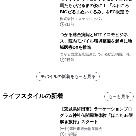
馬たちがだるまの姿に！ 「ふわころ
BIGだるまぬいぐるみ」をEC限定で受
注販売開始
株式会社エスケイジャパン
2日前
つがる総合病院とNTTドコモビジネ
ス、院内モバイル環境整備を起点に地
域医療DXを推進
つがる西北五広域連合 つがる総合病院 NTT
ドコモビジネス株式会社
2日前
モバイルの新着をもっと見る
ライフスタイルの新着
もっと見る
【茨城県鉾田市】ラーケーションプロ
グラム神社仏閣周遊体験「ほこたde謎
解き旅行」スタート
(一社)鉾田市観光物産協会
1時間前