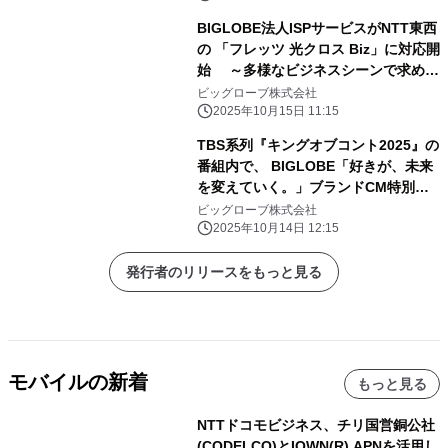
BIGLOBE法人ISPサービスがNTT東西
の 「フレッツ 光クロス Biz」に対応開
始 ～多様なビジネスシーンで求めら
れる高速・高品質な インターネット環
ビッグローブ株式会社
境を法人向けに提供～
2025年10月15日 11:15
TBS系列『キングオブコント2025』の
番組内で、 BIGLOBE「好きが、未来
を変えていく。」ブランドCM特別篇
放映 ～バイきんぐが「好き」を貫くこ
ビッグローブ株式会社
との大切さを、 過去と現在の対比を交
2025年10月14日 12:15
えて表現～
発行者のリリースをもっと見る
モバイルの新着
もっと見る
NTTドコモビジネス、チリ国営銅公社
(CODELCO)とIOWN(R) APNを活用し