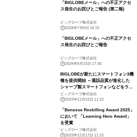
「BIGLOBEメール」への不正アクセ
ス発生のお詫びとご報告 (第二報)
ビッグローブ株式会社
2026年7月6日 16:15
「BIGLOBEメール」への不正アクセ
ス発生のお詫びとご報告
ビッグローブ株式会社
2026年6月23日 17:30
BIGLOBEが新たにスマートフォン3機
種を提供開始 ～通話品質が進化した
シャープ製スマートフォンなどをライ
ンアップに追加～
ビッグローブ株式会社
2025年12月22日 11:15
「Benesse Reskilling Award 2025」
において 「Learning Hero Award」
を受賞
ビッグローブ株式会社
2025年12月17日 11:15