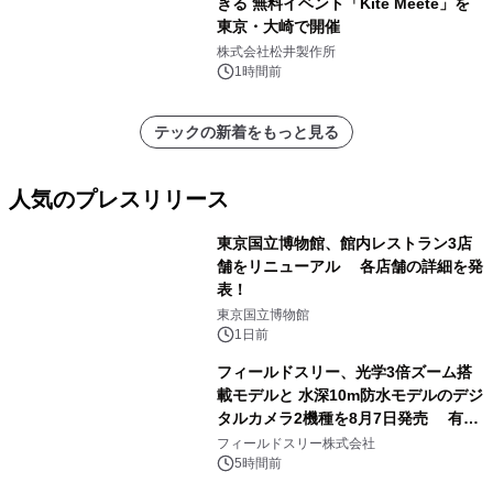
きる 無料イベント「Kite Meete」を
東京・大崎で開催
株式会社松井製作所
1時間前
テックの新着をもっと見る
人気のプレスリリース
東京国立博物館、館内レストラン3店
舗をリニューアル 各店舗の詳細を発
表！
1
東京国立博物館
1日前
フィールドスリー、光学3倍ズーム搭
載モデルと 水深10m防水モデルのデジ
タルカメラ2機種を8月7日発売 有効
2
約1300万画素、用途別に選べるコンデ
フィールドスリー株式会社
ジ新登場
5時間前