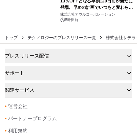
13％OFFとなる早割120日前が新たに
登場。早めの計画でいつもと変わらぬ
6
大人の冬旅を。ー夕日ヶ浦温泉「佳松
株式会社アウルコーポレーション
苑 別邸ふうか」ー
5時間前
トップ
テクノロジーのプレスリリース一覧
株式会社サテラ
プレスリリース配信
サポート
関連サービス
•
運営会社
•
パートナープログラム
•
利用規約