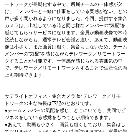
ートワークが長期化する中で、所属チームの一体感が欠
け、「メンバーと一緒に仕事をしている実感がない」との
声が多く聞かれるようになりました。今回、提供する集合
カメラは、出社している時と同じ様なメンバーの“気配”を
感じてもらうサービスになります。全員が動画映像で常時
接続しながらも、通常テレビ会議と違い、あえて、動画映
像は小さく、また画質は粗く、集音もしないため、チーム
メンバーの“気配”を感じながらテレワーク／リモートワー
クすることが可能です。一体感が感じられる雰囲気の中
で、テレワーク／リモートワークをすることで生産性の向
上も期待できます。
サテライトオフィス・集合カメラ for テレワーク／リモー
トワークの主な特長は下記のとおりです。
●チームメンバーの気配を感じ、どこにいても、共同でビ
ジネスをしている感覚をもつことが期待できます。
●あえて、動画も小さく、画質も粗くしており、集音はし
ておりません。人がいることは判断できますが、背景や顔