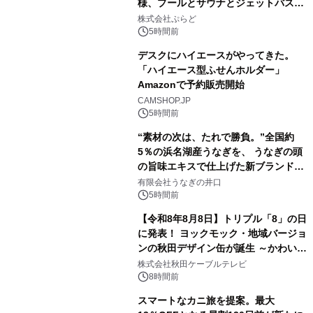
様、プールとサウナとジェットバス付
2
きで Villa Mon Temps AWAJIの連泊
株式会社ぷらど
素泊りプラン
5時間前
デスクにハイエースがやってきた。
「ハイエース型ふせんホルダー」
Amazonで予約販売開始
3
CAMSHOP.JP
5時間前
“素材の次は、たれで勝負。”全国約
5％の浜名湖産うなぎを、 うなぎの頭
の旨味エキスで仕上げた新ブランド
4
「井口の誉」誕生
有限会社うなぎの井口
5時間前
【令和8年8月8日】トリプル「8」の日
に発表！ ヨックモック・地域バージョ
ンの秋田デザイン缶が誕生 ～かわいい
5
秋田犬の子犬と秋田の四季と名所を巡
株式会社秋田ケーブルテレビ
るパッケージ～ 9月1日(火)秋田県内で
8時間前
販売開始
スマートなカニ旅を提案。最大