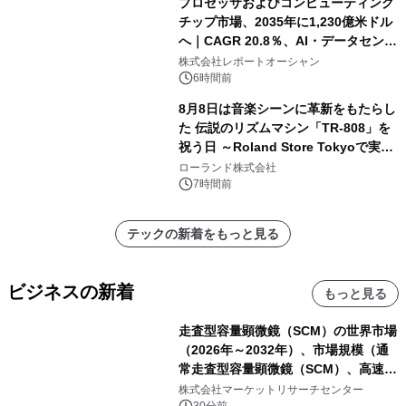
プロセッサおよびコンピューティング
チップ市場、2035年に1,230億米ドル
へ｜CAGR 20.8％、AI・データセンタ
ー需要が成長を牽引
株式会社レポートオーシャン
6時間前
8月8日は音楽シーンに革新をもたらし
た 伝説のリズムマシン「TR-808」を
祝う日 ～Roland Store Tokyoで実機
を展示しての 記念キャンペーンを開
ローランド株式会社
催 英国ラジオ「NTS」の 特別プログ
7時間前
ラムや、「TR-808」を愛する伝説的
アーティストを フィーチャーしたアニ
テックの新着をもっと見る
メーションを公開～
ビジネスの新着
もっと見る
走査型容量顕微鏡（SCM）の世界市場
（2026年～2032年）、市場規模（通
常走査型容量顕微鏡（SCM）、高速走
査型容量顕微鏡（SCM））・分析レポ
株式会社マーケットリサーチセンター
30分前