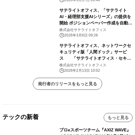
サービス名：サテライトオフィス/ネク
ストセット セキュリティスイート
サテライトオフィス、「サテライト
AI・経理部支援AIシリーズ」の提供を
開始 ポジションペーパー作成を自動化
し決算品質向上 会計AIが決算力を加
株式会社サテライトオフィス
速・向上、監査対応の効率化とコスト
2026年3月6日 09:26
削減を同時に実現
サテライトオフィス、ネットワークセ
キュリティ版「人間ドック」サービ
ス 「サテライトオフィス・セキュ
ア・レントゲン」の提供を開始 ～フ
株式会社サテライトオフィス
ルパケットキャプチャとAI分析によ
2026年2月13日 10:02
り、既存防御では見逃されがちな「内
部脅威」や「未知の脅威」を可視化～
発行者のリリースをもっと見る
テックの新着
もっと見る
プロeスポーツチーム『AXIZ WAVE』