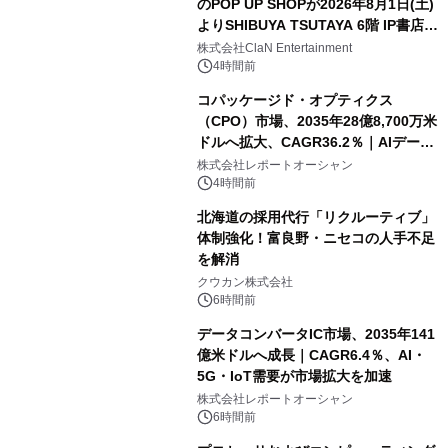
のPOP UP SHOPが2026年8月1日(土)
よりSHIBUYA TSUTAYA 6階 IP書店で
開催決定！！
株式会社ClaN Entertainment
4時間前
コパッケージド・オプティクス
（CPO）市場、2035年28億8,700万米
ドルへ拡大、CAGR36.2％｜AIデータ
センター・高速光通信需要が成長を加
株式会社レポートオーシャン
速
4時間前
北海道の採用代行「リクルーティブ」
体制強化！富良野・ニセコの人手不足
を解消
クウカン株式会社
6時間前
データコンバータIC市場、2035年141
億米ドルへ成長｜CAGR6.4％、AI・
5G・IoT需要が市場拡大を加速
株式会社レポートオーシャン
6時間前