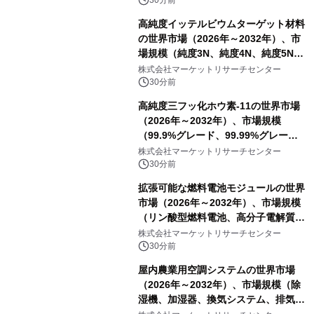
ートを発表
高純度イッテルビウムターゲット材料
の世界市場（2026年～2032年）、市
場規模（純度3N、純度4N、純度5N、
その他）・分析レポートを発表
株式会社マーケットリサーチセンター
30分前
高純度三フッ化ホウ素-11の世界市場
（2026年～2032年）、市場規模
（99.9%グレード、99.99%グレー
ド）・分析レポートを発表
株式会社マーケットリサーチセンター
30分前
拡張可能な燃料電池モジュールの世界
市場（2026年～2032年）、市場規模
（リン酸型燃料電池、高分子電解質膜
型燃料電池）・分析レポートを発表
株式会社マーケットリサーチセンター
30分前
屋内農業用空調システムの世界市場
（2026年～2032年）、市場規模（除
湿機、加湿器、換気システム、排気フ
ァン、空気循環システム）・分析レポ