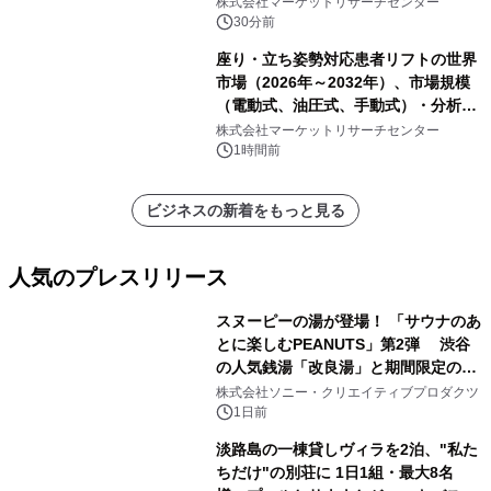
株式会社マーケットリサーチセンター
ートを発表
30分前
座り・立ち姿勢対応患者リフトの世界
市場（2026年～2032年）、市場規模
（電動式、油圧式、手動式）・分析レ
ポートを発表
株式会社マーケットリサーチセンター
1時間前
ビジネスの新着をもっと見る
人気のプレスリリース
スヌーピーの湯が登場！ 「サウナのあ
とに楽しむPEANUTS」第2弾 渋谷
の人気銭湯「改良湯」と期間限定のコ
1
ラボレーション サウナイキタイコラ
株式会社ソニー・クリエイティブプロダクツ
ボグッズも発売決定！
1日前
淡路島の一棟貸しヴィラを2泊、"私た
ちだけ"の別荘に 1日1組・最大8名