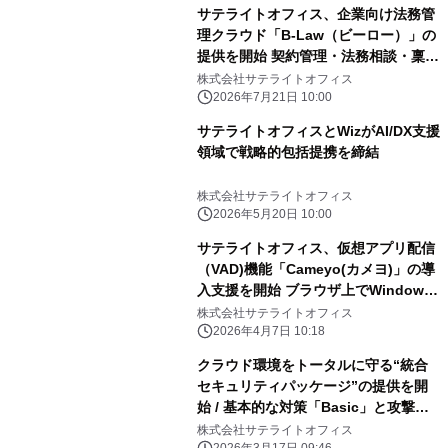
サテライトオフィス、企業向け法務管
理クラウド「B-Law（ビーロー）」の
提供を開始 契約管理・法務相談・稟
議・社内ナレッジを一元化
株式会社サテライトオフィス
2026年7月21日 10:00
サテライトオフィスとWizがAI/DX支援
領域で戦略的包括提携を締結
株式会社サテライトオフィス
2026年5月20日 10:00
サテライトオフィス、仮想アプリ配信
（VAD)機能「Cameyo(カメヨ)」の導
入支援を開始 ブラウザ上でWindows
アプリが動作可能！
株式会社サテライトオフィス
2026年4月7日 10:18
クラウド環境をトータルに守る“統合
セキュリティパッケージ”の提供を開
始 / 基本的な対策「Basic」と攻撃対
策や訓練まで備えた「Pro」を提供 /
株式会社サテライトオフィス
2026年3月17日 09:46