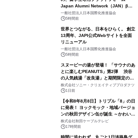
Japan Alumni Network（JAN）β版
1
をリリース
一般社団法人日本国際化推進協会
5時間前
世界とつながる、日本をひらく。 創立
13周年、JAPI公式Webサイトを全面
リニューアル
2
一般社団法人日本国際化推進協会
5時間前
スヌーピーの湯が登場！ 「サウナのあ
とに楽しむPEANUTS」第2弾 渋谷
の人気銭湯「改良湯」と期間限定のコ
3
ラボレーション サウナイキタイコラ
株式会社ソニー・クリエイティブプロダクツ
ボグッズも発売決定！
1日前
【令和8年8月8日】トリプル「8」の日
に発表！ ヨックモック・地域バージョ
ンの秋田デザイン缶が誕生 ～かわいい
4
秋田犬の子犬と秋田の四季と名所を巡
株式会社秋田ケーブルテレビ
るパッケージ～ 9月1日(火)秋田県内で
17時間前
販売開始
時間に追われず、丸ごと1日淡路島グ