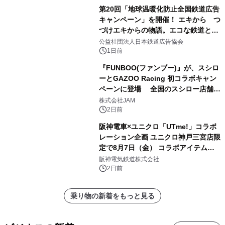
第20回「地球温暖化防止全国鉄道広告
キャンペーン」を開催！ エキから つ
づけエキからの物語。エコな鉄道とと
もに。
公益社団法人日本鉄道広告協会
1日前
『FUNBOO(ファンブー)』が、スシロ
ーとGAZOO Racing 初コラボキャン
ペーンに登場 全国のスシロー店舗で
GR 4車種の FUNBOO(ミニカー)付き
株式会社JAM
メニューが展開されます
2日前
阪神電車×ユニクロ「UTme!」コラボ
レーション企画 ユニクロ神戸三宮店限
定で8月7日（金） コラボアイテムが
発売決定！
阪神電気鉄道株式会社
2日前
乗り物の新着をもっと見る