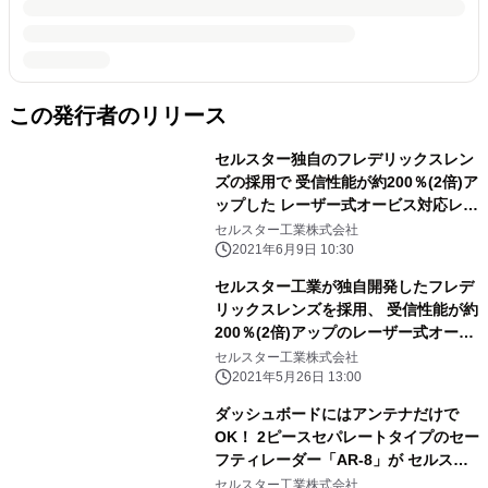
この発行者のリリース
セルスター独自のフレデリックスレン
ズの採用で 受信性能が約200％(2倍)ア
ップした レーザー式オービス対応レー
ザー受信機「AL-02R」を 発売いたし
セルスター工業株式会社
ます
2021年6月9日 10:30
セルスター工業が独自開発したフレデ
リックスレンズを採用、 受信性能が約
200％(2倍)アップのレーザー式オービ
ス対応 セーフティレーダー「AR-
セルスター工業株式会社
33」を発売いたします
2021年5月26日 13:00
ダッシュボードにはアンテナだけで
OK！ 2ピースセパレートタイプのセー
フティレーダー「AR-8」が セルスタ
ー工業より発売
セルスター工業株式会社