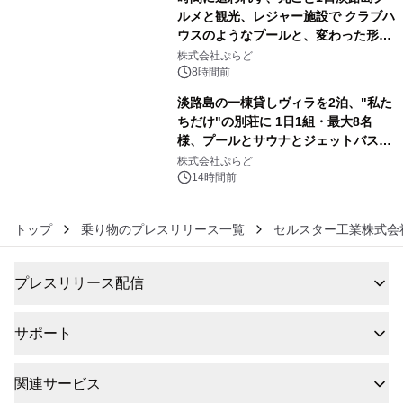
ルメと観光、レジャー施設で クラブハ
ウスのようなプールと、変わった形の
5
サウナも 「THE BOXY AWAJI」のお
株式会社ぷらど
得な素泊まり連泊プランで
8時間前
淡路島の一棟貸しヴィラを2泊、"私た
ちだけ"の別荘に 1日1組・最大8名
様、プールとサウナとジェットバス付
6
きで Villa Mon Temps AWAJIの連泊
株式会社ぷらど
素泊りプラン
14時間前
トップ
乗り物のプレスリリース一覧
セルスター工業株式会
プレスリリース配信
サポート
関連サービス