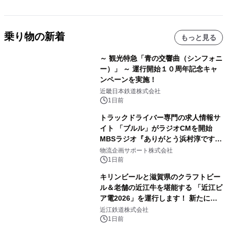
乗り物の新着
もっと見る
～ 観光特急「青の交響曲（シンフォニ
ー）」 ～ 運行開始１０周年記念キャ
ンペーンを実施！
近畿日本鉄道株式会社
1日前
トラックドライバー専門の求人情報サ
イト 「ブルル」がラジオCMを開始
MBSラジオ『ありがとう浜村淳です』
にて8月1日(土)より
物流企画サポート株式会社
1日前
キリンビールと滋賀県のクラフトビー
ル＆老舗の近江牛を堪能する 「近江ビ
ア電2026」を運行します！ 新たに
「長濱浪漫ビール」が参加！キリン一
近江鉄道株式会社
番搾り飲み放題が復活！
1日前