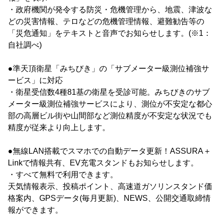
・政府機関が発令する防災・危機管理から、地震、津波な
どの災害情報、テロなどの危機管理情報、避難勧告等の
「災危通知」をテキストと音声でお知らせします。(※1：
自社調べ)
●準天頂衛星「みちびき」の「サブメーター級測位補強サ
ービス」に対応
・衛星受信数4種81基の衛星を受診可能。みちびきのサブ
メーター級測位補強サービスにより、測位が不安定な都心
部の高層ビル街や山間部など測位精度が不安定な状況でも
精度が従来より向上します。
●無線LAN搭載でスマホでの自動データ更新！ASSURA＋
Linkで情報共有、EV充電スタンドもお知らせします。
・すべて無料で利用できます。
天気情報表示、投稿ポイント、高速道ガソリンスタンド価
格案内、GPSデータ(毎月更新)、NEWS、公開交通取締情
報ができます。