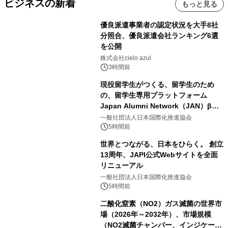
ビジネスの新着
もっと見る
優良派遣事業者の認定状況を大手8社
分照合、優良派遣会社ランキング6選
を公開
株式会社cielo azul
3時間前
現役留学生がつくる、留学生のため
の、留学生専用プラットフォーム
Japan Alumni Network（JAN）β版
をリリース
一般社団法人日本国際化推進協会
5時間前
世界とつながる、日本をひらく。 創立
13周年、JAPI公式Webサイトを全面
リニューアル
一般社団法人日本国際化推進協会
5時間前
二酸化窒素（NO2）ガス滅菌の世界市
場（2026年～2032年）、市場規模
（NO2滅菌チャンバー、インジケータ