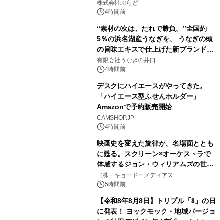
きで Villa Mon Temps AWAJIの連泊
株式会社ぷらど
素泊りプラン
4時間前
“素材の次は、たれで勝負。”全国約
5％の浜名湖産うなぎを、 うなぎの頭
の旨味エキスで仕上げた新ブランド
3
「井口の誉」誕生
有限会社うなぎの井口
4時間前
デスクにハイエースがやってきた。
「ハイエース型ふせんホルダー」
Amazonで予約販売開始
4
CAMSHOP.JP
4時間前
映画史を変えた旋律が、名場面ととも
に甦る。スクリーン×オーケストラで
体感するジョン・ウィリアムズの世
5
界。ジョン・ウィリアムズ：シネマ・
（株）キョードーメディアス
スペクタキュラー・コンサート 開催決
5時間前
定！
【令和8年8月8日】トリプル「8」の日
に発表！ ヨックモック・地域バージョ