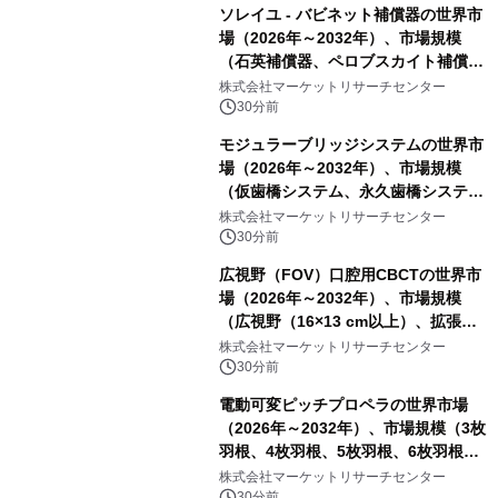
ソレイユ - バビネット補償器の世界市
場（2026年～2032年）、市場規模
（石英補償器、ペロブスカイト補償
器、その他）・分析レポートを発表
株式会社マーケットリサーチセンター
30分前
モジュラーブリッジシステムの世界市
場（2026年～2032年）、市場規模
（仮歯橋システム、永久歯橋システ
ム）・分析レポートを発表
株式会社マーケットリサーチセンター
30分前
広視野（FOV）口腔用CBCTの世界市
場（2026年～2032年）、市場規模
（広視野（16×13 cm以上）、拡張広
視野（18×16 cm以上）、超広視野
株式会社マーケットリサーチセンター
（24×19 cm以上））・分析レポート
30分前
を発表
電動可変ピッチプロペラの世界市場
（2026年～2032年）、市場規模（3枚
羽根、4枚羽根、5枚羽根、6枚羽根、
その他）・分析レポートを発表
株式会社マーケットリサーチセンター
30分前