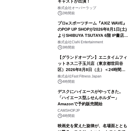
キャストが出演！
株式会社オーバーラップ
2時間前
プロeスポーツチーム『AXIZ WAVE』
のPOP UP SHOPが2026年8月1日(土)
よりSHIBUYA TSUTAYA 6階 IP書店で
開催決定！！
株式会社ClaN Entertainment
3時間前
【グランドオープン】エニタイムフィ
ットネス二子玉川店（東京都世田谷
区）2026年8月8日（土）＜24時間年
中無休のフィットネスジム＞
株式会社Fast Fitness Japan
4時間前
デスクにハイエースがやってきた。
「ハイエース型ふせんホルダー」
Amazonで予約販売開始
CAMSHOP.JP
4時間前
映画史を変えた旋律が、名場面ととも