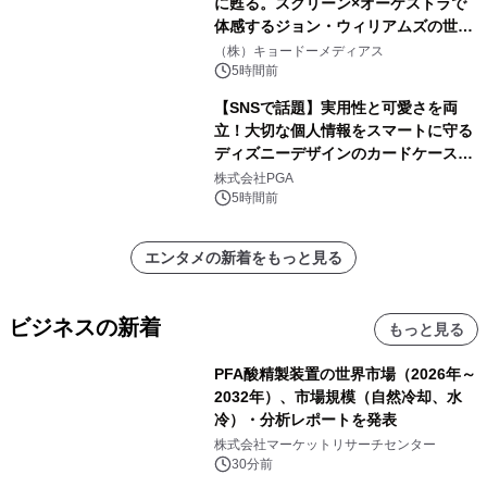
に甦る。スクリーン×オーケストラで
体感するジョン・ウィリアムズの世
界。ジョン・ウィリアムズ：シネマ・
（株）キョードーメディアス
スペクタキュラー・コンサート 開催決
5時間前
定！
【SNSで話題】実用性と可愛さを両
立！大切な個人情報をスマートに守る
ディズニーデザインのカードケースを
株式会社PGAが8月7日発売
株式会社PGA
5時間前
エンタメの新着をもっと見る
ビジネスの新着
もっと見る
PFA酸精製装置の世界市場（2026年～
2032年）、市場規模（自然冷却、水
冷）・分析レポートを発表
株式会社マーケットリサーチセンター
30分前