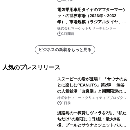
電気乗用車用タイヤのアフターマーケ
ットの世界市場（2026年～2032
年）、市場規模（ラジアルタイヤ、サ
イドウォール補強タイヤ、その他）・
株式会社マーケットリサーチセンター
分析レポートを発表
1時間前
ビジネスの新着をもっと見る
人気のプレスリリース
スヌーピーの湯が登場！ 「サウナのあ
とに楽しむPEANUTS」第2弾 渋谷
の人気銭湯「改良湯」と期間限定のコ
1
ラボレーション サウナイキタイコラ
株式会社ソニー・クリエイティブプロダクツ
ボグッズも発売決定！
1日前
淡路島の一棟貸しヴィラを2泊、"私た
ちだけ"の別荘に 1日1組・最大8名
様、プールとサウナとジェットバス付
2