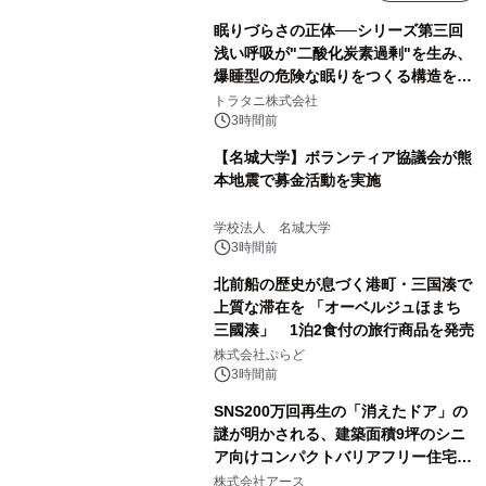
眠りづらさの正体──シリーズ第三回
浅い呼吸が"二酸化炭素過剰"を生み、
爆睡型の危険な眠りをつくる構造を解
説
トラタニ株式会社
3時間前
【名城大学】ボランティア協議会が熊
本地震で募金活動を実施
学校法人 名城大学
3時間前
北前船の歴史が息づく港町・三国湊で
上質な滞在を 「オーベルジュほまち
三國湊」 1泊2食付の旅行商品を発売
株式会社ぷらど
3時間前
SNS200万回再生の「消えたドア」の
謎が明かされる、建築面積9坪のシニ
ア向けコンパクトバリアフリー住宅が
誕生
株式会社アース