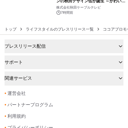
ンの秋田デザイン缶が誕生 ～かわいい
6
秋田犬の子犬と秋田の四季と名所を巡
株式会社秋田ケーブルテレビ
るパッケージ～ 9月1日(火)秋田県内で
7時間前
販売開始
トップ
ライフスタイルのプレスリリース一覧
ココアプロモ
プレスリリース配信
サポート
関連サービス
•
運営会社
•
パートナープログラム
•
利用規約
•
プライバシーポリシー