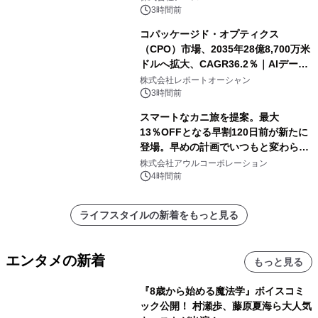
3時間前
コパッケージド・オプティクス
（CPO）市場、2035年28億8,700万米
ドルへ拡大、CAGR36.2％｜AIデータ
センター・高速光通信需要が成長を加
株式会社レポートオーシャン
速
3時間前
スマートなカニ旅を提案。最大
13％OFFとなる早割120日前が新たに
登場。早めの計画でいつもと変わらぬ
大人の冬旅を。ー夕日ヶ浦温泉「佳松
株式会社アウルコーポレーション
苑 別邸ふうか」ー
4時間前
ライフスタイルの新着をもっと見る
エンタメの新着
もっと見る
『8歳から始める魔法学』ボイスコミ
ック公開！ 村瀬歩、藤原夏海ら大人気